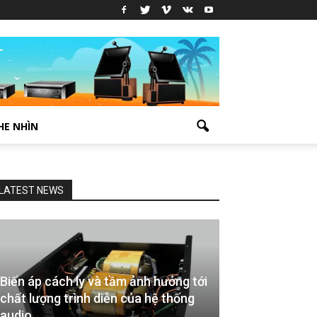
HE NHÌN
LATEST NEWS
Biến áp cách ly và tầm ảnh hưởng tới
chất lượng trình diễn của hệ thống
audio