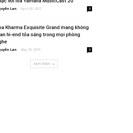
hạc với loa Yamaha MusicCast 20
uyễn Lan
-
April 30, 2021
0
oa Kharma Exquisite Grand mang không
ian hi-end tỏa sáng trong mọi phòng
ghe
uyễn Lan
-
May 29, 2019
0
Xem thêm