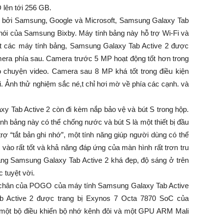
 lên tới 256 GB.
n bởi Samsung, Google và Microsoft, Samsung Galaxy Tab
g nói của Samsung Bixby. Máy tính bảng này hỗ trợ Wi-Fi và
ết các máy tính bảng, Samsung Galaxy Tab Active 2 được
mera phía sau. Camera trước 5 MP hoạt động tốt hơn trong
ò chuyện video. Camera sau 8 MP khá tốt trong điều kiện
i. Ảnh thử nghiệm sắc né,t chỉ hơi mờ về phía các cạnh. và
y Tab Active 2 còn đi kèm nắp bảo vệ và bút S trong hộp.
nh bảng này có thể chống nước và bút S là một thiết bị đầu
trợ “tắt bản ghi nhớ”, một tính năng giúp người dùng có thể
 vào rất tốt và khả năng đáp ứng của màn hình rất trơn tru
 bảng Samsung Galaxy Tab Active 2 khá đẹp, độ sáng ở trên
 tuyệt vời.
o chân của POGO của máy tính Samsung Galaxy Tab Active
ab Active 2 được trang bị Exynos 7 Octa 7870 SoC của
 một bộ điều khiển bộ nhớ kênh đôi và một GPU ARM Mali