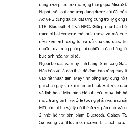
dung lượng lưu trữ mở rộng thông qua MicroSD
Ngoài một loạt các ứng dụng được cài đặt sẵ
Active 2 cũng đã cài đặt ứng dụng trợ lý giọn
LTE, Bluetooth 4.2 và NFC. Giống như hầu h
trang bị hai camera: một mặt trước và một ca
điều kiện ánh sáng tốt và đủ cho các cuộc tr
chuẩn hóa trong phòng thí nghiệm của chúng tô
bức ảnh hóa hơi bị tối.
Ngoài bộ sạc và máy tính bảng, Samsung Galax
Nắp bảo vệ là cần thiết để đảm bảo rằng máy tí
vào rất thuận tiện. Máy tính bảng này cũng hỗ 
ghi chú ngay cả khi màn hình tắt. Bút S có đầu
và linh hoạt. Màn hình hiển thị của máy tính
mức trung bình, và tỷ lệ tương phản và màu sắc
Một bàn phím vật lý có thể được gắn nhờ và
2 nhờ hỗ trợ bàn phím Bluetooth. Galaxy T
Samsung với 8 lõi, một modem LTE tích hợp,