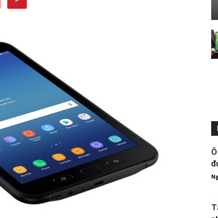
Ô
đ
Ng
T