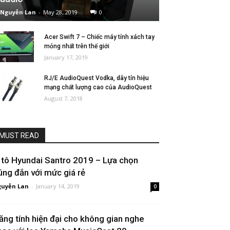
Nguyễn Lan
-
May 28, 2019
0
Acer Swift 7 – Chiếc máy tính xách tay
mỏng nhất trên thế giới
January 17, 2019
RJ/E AudioQuest Vodka, dây tín hiệu
mạng chất lượng cao của AudioQuest
August 7, 2018
MUST READ
 tô Hyundai Santro 2019 – Lựa chọn
úng đắn với mức giá rẻ
uyễn Lan
-
January 14, 2019
0
ăng tính hiện đại cho không gian nghe