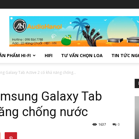
ẢN PHẨM HI-FI
HIFI
TƯ VẤN CHỌN LOA
TIN TỨC NG
g Galaxy Tab Active 2 có khả năng chống...
amsung Galaxy Tab
năng chống nước
1637
0