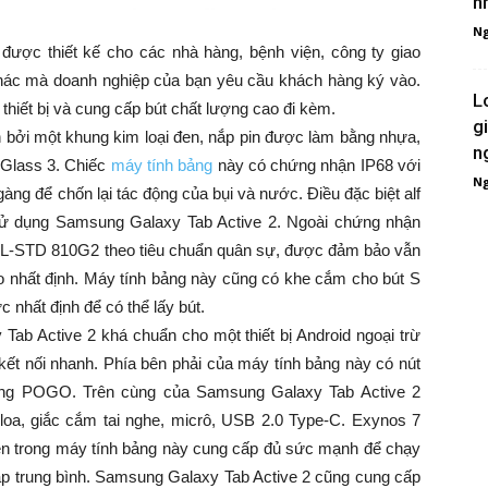
n
Ng
được thiết kế cho các nhà hàng, bệnh viện, công ty giao
hác mà doanh nghiệp của bạn yêu cầu khách hàng ký vào.
L
hiết bị và cung cấp bút chất lượng cao đi kèm.
g
bởi một khung kim loại đen, nắp pin được làm bằng nhựa,
n
 Glass 3. Chiếc
máy tính bảng
này có chứng nhận IP68 với
Ng
ng để chốn lại tác động của bụi và nước. Điều đặc biệt alf
 sử dụng Samsung Galaxy Tab Active 2. Ngoài chứng nhận
IL-STD 810G2 theo tiêu chuẩn quân sự, được đảm bảo vẫn
ao nhất định. Máy tính bảng này cũng có khe cắm cho bút S
 nhất định để có thể lấy bút.
b Active 2 khá chuẩn cho một thiết bị Android ngoại trừ
t nối nhanh. Phía bên phải của máy tính bảng này có nút
cổng POGO. Trên cùng của Samsung Galaxy Tab Active 2
loa, giắc cắm tai nghe, micrô, USB 2.0 Type-C. Exynos 7
n trong máy tính bảng này cung cấp đủ sức mạnh để chạy
lập trung bình. Samsung Galaxy Tab Active 2 cũng cung cấp