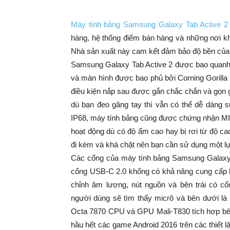
Máy tính bảng Samsung Galaxy Tab Active 2
hàng, hệ thống điểm bán hàng và những nơi k
Nhà sản xuất này cam kết đảm bảo độ bền của t
Samsung Galaxy Tab Active 2 được bao quanh 
và màn hình được bao phủ bởi Corning Gorilla
điều kiện nắp sau được gắn chắc chắn và gọn gà
dù bạn đeo găng tay thì vẫn có thể dễ dàng
IP68, máy tính bảng cũng được chứng nhận M
hoạt động dù có độ ẩm cao hay bị rơi từ độ c
đi kèm và khá chặt nên bạn cần sử dụng một lực
Các cổng của máy tính bảng Samsung Galaxy Ta
cổng USB-C 2.0 khống có khả năng cung cấp kế
chỉnh âm lượng, nút nguồn và bên trái có 
người dùng sẽ tìm thấy micrô và bên dưới là 
Octa 7870 CPU và GPU Mali-T830 tích hợp bê
hầu hết các game Android 2016 trên các thiết 