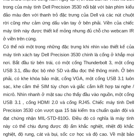
trong của máy tính Dell Precision 3530 nổi bật với bàn phím kiểu
đảo màu đen với thanh trỏ đặc trưng của Dell và các nút chuột
rời cũng như cảm ứng dấu vân tay ở bên phải. Viền của chiếc
máy tính này được thiết kế mỏng nhưng đủ chỗ cho webcam IR
ở viền trên cùng.
Có thể nói một trong những đặc trưng khi nhìn vào thiết kế của
máy tính xách tay Dell Precision 3530 chính là cổng ở khắp mọi
nơi. Bắt đầu từ bên trái, có một cổng Thunderbolt 3, một cổng
USB 3.1, đầu đọc bộ nhớ SD và đầu đọc thẻ thông minh. Ở bên
phải, có khe khóa bảo mật, cổng VGA, một cổng USB 3.1 luôn
sạc, khe cắm thẻ SIM tùy chọn và giắc cắm kết hợp tai nghe /
micrô. Nhìn nhanh ở mặt sau cho thấy đầu vào nguồn, một cổng
USB 3.1 , cổng HDMI 2.0 và cổng RJ45. Chiếc máy tính Dell
Precision 3530 còn vượt qua 15 bài kiểm tra chuẩn quân đội và
đạt chứng nhận MIL-STD-810G. Điều đó có nghĩa là máy tính
này có thể chịu đựng được độ ẩm khắc nghiệt, nhiệt độ khắc
nghiệt, độ rung, cát và bụi, sốc cơ học và độ cao. Về mặt bảo