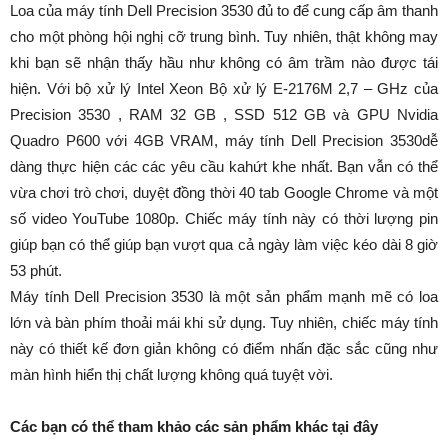
Loa của máy tính Dell Precision 3530 đủ to để cung cấp âm thanh
cho một phòng hội nghị cỡ trung bình. Tuy nhiên, thật không may
khi bạn sẽ nhận thấy hầu như không có âm trầm nào được tái
hiện. Với bộ xử lý Intel Xeon Bộ xử lý E-2176M 2,7 – GHz của
Precision 3530 , RAM 32 GB , SSD 512 GB và GPU Nvidia
Quadro P600 với 4GB VRAM, máy tính Dell Precision 3530dễ
dàng thực hiện các các yêu cầu kahứt khe nhất. Bạn vẫn có thể
vừa chơi trò chơi, duyệt đồng thời 40 tab Google Chrome và một
số video YouTube 1080p. Chiếc máy tính này có thời lượng pin
giúp bạn có thể giúp bạn vượt qua cả ngày làm việc kéo dài 8 giờ
53 phút.
Máy tính Dell Precision 3530 là một sản phẩm mạnh mẽ có loa
lớn và bàn phím thoải mái khi sử dụng. Tuy nhiên, chiếc máy tính
này có thiết kế đơn giản không có điểm nhấn đặc sắc cũng như
màn hình hiển thị chất lượng không quá tuyệt vời.
Các bạn có thể tham khảo các sản phẩm khác tại đây