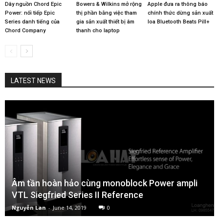
Dây nguồn Chord Epic
Bowers & Wilkins mở rộng
Apple đưa ra thông báo
Power: nối tiếp Epic
thị phần bằng việc tham
chính thức dừng sản xuất
Series danh tiếng của
gia sản xuất thiết bị âm
loa Bluetooth Beats Pill+
Chord Company
thanh cho laptop
LATEST NEWS
Âm tần hoàn hảo cùng monoblock Power ampli
VTL Siegfried Series II Reference
Nguyễn Lan
-
June 14, 2019
0