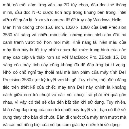
mật, có một cảm ứng vân tay 3D tùy chọn, đầu đọc thẻ thông
minh, đầu đọc NFC được tích hợp trong khung bên trong, Intel
vPro để quản lý từ xa và camera IR để truy cập Windows Hello.
Màn hình chống chói 15,6 inch, 1920 x 1080 của Dell Precision
3530 rất sáng và nhiều màu sắc, nhưng màn hình của đối thủ
cạnh tranh vượt trội hơn mọi mặt. Khả năng tái hiện màu của
máy tính này là tốt tuy nhiên chưa đạt mức trung bình của các
máy cao cấp và thấp hơn so với MacBook Pro, ZBook 15. Độ
sáng của máy tính này cũng không đủ để đáp ứng lại kì vọng.
Nhờ có chỗ nghỉ tay thoải mái mà bàn phím của máy tính Dell
Precision 3530 cực kỳ tuyệt vời khi gõ. Tuy nhiên, một điều đáng
tiếc trên thiết kế của chiếc máy tính Dell này chính là khoảng
cách giữa con trỏ chuột và các nút chuột trái phải rời quá gần
nhau, vì vậy có thể sẽ dẫn đến bất tiện khi sử dụng. Tuy nhiên,
khả năng đáp ứng của con trỏ chuột này tuyệt vời, bạn có thể sử
dụng thay cho bàn di chuột. Bàn di chuột của máy tính mượt mà
và các nút riêng biệt của nó tạo cảm giác tự nhiên khi sử dụng.