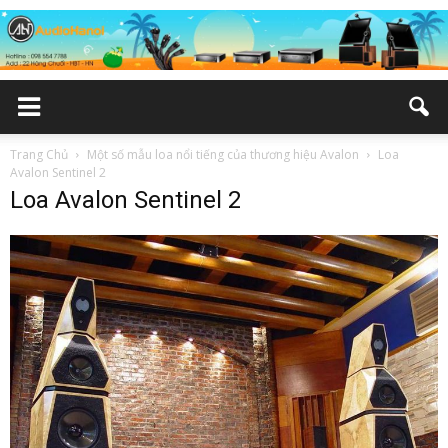
Trang Chủ
Một số mẫu loa nổi tiếng của thương hiệu Avalon
Loa
Avalon Sentinel 2
Loa Avalon Sentinel 2