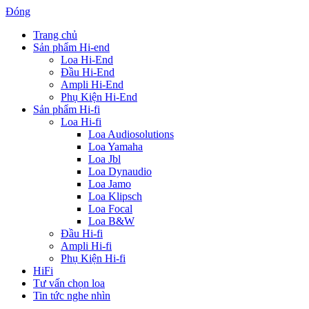
Đóng
Trang chủ
Sản phẩm Hi-end
Loa Hi-End
Đầu Hi-End
Ampli Hi-End
Phụ Kiện Hi-End
Sản phẩm Hi-fi
Loa Hi-fi
Loa Audiosolutions
Loa Yamaha
Loa Jbl
Loa Dynaudio
Loa Jamo
Loa Klipsch
Loa Focal
Loa B&W
Đầu Hi-fi
Ampli Hi-fi
Phụ Kiện Hi-fi
HiFi
Tư vấn chọn loa
Tin tức nghe nhìn