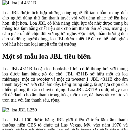
Loa JBL được tích hợp những công nghệ tối tan nhằm mang đến
cho người dùng thứ âm thanh tuyệt vời với tiếng nhạc trở lên hay
hơn, thật hơn. Loa JBL có khả năng chịu lực tốt nhờ được trang bị
màng loa làm bằng chất liệu silk cho âm thanh tần số cao, mang lại
cảm giác rất dễ chịu đối với người nghe. Đặc biêt, nhằm hướng đến
cho số đông người dùng, loa JBL được thiết kế để có thể phối ghép
với hầu hết các loại ampli trên thị trường.
Một số mẫu loa JBL tiêu biểu.
Loa JBL 4311B là cặp loa bookshelf lớn có lỗ thông hơi với thùng
loa được làm bằng gỗ óc chó. JBL 4311B sở hữu một củ loa
midrange, một củ woofer và một củ tweeter 1. JBL 4311B cho âm
thanh tuyệt vời với chất âm dày, tiếng trung sáng, là sự lựa chọn của
nhiều phòng thu âm chuyên dụng. Loa JBL 4311B có độ nhạy cao
rất dễ đánh cho âm thanh trong trẻo, mộc mạc, dải bass rất có lực và
tròn trịa với âm thanh sâu, rộng.
Loa JBL L100 được hãng JBL giới thiệu ở triển lãm âm thanh
thường niên CES tổ chức tại Las Vegas, Mỹ, vào năm 1970 và