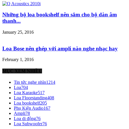
Những bộ loa bookshelf nên sắm cho bộ dàn âm
thanh...
January 25, 2016
Loa Bose nên ghép với ampli nào nghe nhạc hay
February 1, 2016
MỤC XEM NHIỀU
Tin tức nghe nhìn
1214
Loa
704
Loa Karaoke
517
Loa Floorstanding
408
Loa bookshelf
205
Phụ Kiện Audio
167
Ampli
78
Loa di động
76
Loa Subwoofer
76