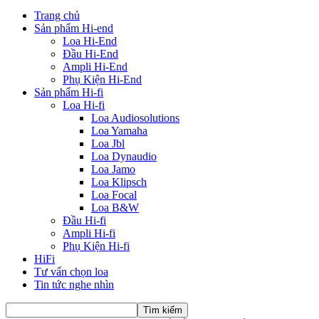
Trang chủ
Sản phẩm Hi-end
Loa Hi-End
Đầu Hi-End
Ampli Hi-End
Phụ Kiện Hi-End
Sản phẩm Hi-fi
Loa Hi-fi
Loa Audiosolutions
Loa Yamaha
Loa Jbl
Loa Dynaudio
Loa Jamo
Loa Klipsch
Loa Focal
Loa B&W
Đầu Hi-fi
Ampli Hi-fi
Phụ Kiện Hi-fi
HiFi
Tư vấn chọn loa
Tin tức nghe nhìn