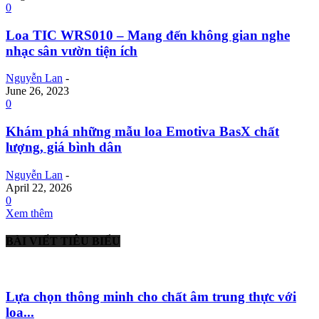
0
Loa TIC WRS010 – Mang đến không gian nghe
nhạc sân vườn tiện ích
Nguyễn Lan
-
June 26, 2023
0
Khám phá những mẫu loa Emotiva BasX chất
lượng, giá bình dân
Nguyễn Lan
-
April 22, 2026
0
Xem thêm
BÀI VIẾT TIÊU BIỂU
Lựa chọn thông minh cho chất âm trung thực với
loa...