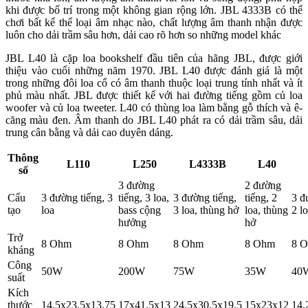
khi được bố trí trong một không gian rộng lớn. JBL 4333B có thể
chơi bất kể thể loại âm nhạc nào, chất lượng âm thanh nhận được
luôn cho dải trầm sâu hơn, dải cao rõ hơn so những model khác
JBL L40 là cặp loa bookshelf đầu tiên của hãng JBL, được giới
thiệu vào cuối những năm 1970. JBL L40 được đánh giá là một
trong những đôi loa cổ có âm thanh thuộc loại trung tính nhất và ít
phủ màu nhất. JBL được thiết kế với hai đường tiếng gồm củ loa
woofer và củ loa tweeter. L40 có thùng loa làm bằng gỗ thích và ê-
căng màu đen. Âm thanh do JBL L40 phát ra có dải trầm sâu, dải
trung cân bằng và dải cao duyên dáng.
Thông
L110
L250
L4333B
L40
số
3 đường
2 đường
Cấu
3 đường tiếng, 3
tiếng, 3 loa,
3 đường tiếng,
tiếng, 2
3 đ
tạo
loa
bass cộng
3 loa, thùng hở
loa, thùng
2 l
hưởng
hở
Trở
8 Ohm
8 Ohm
8 Ohm
8 Ohm
8 
kháng
Công
50W
200W
75W
35W
40
suất
Kích
thước
14.5x23.5x13.75
17x41.5x13
24.5x30.5x19.5
15x23x12
14.