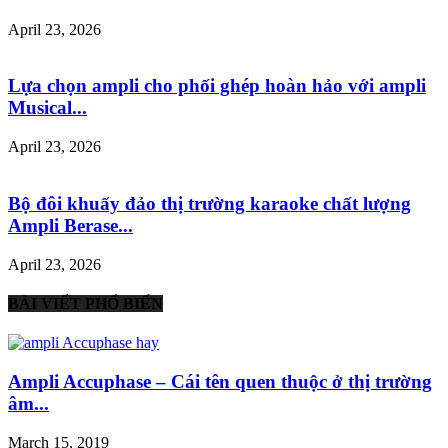
April 23, 2026
Lựa chọn ampli cho phối ghép hoàn hảo với ampli
Musical...
April 23, 2026
Bộ đôi khuấy đảo thị trường karaoke chất lượng
Ampli Berase...
April 23, 2026
BÀI VIẾT PHỔ BIẾN
Ampli Accuphase – Cái tên quen thuộc ở thị trường
âm...
March 15, 2019