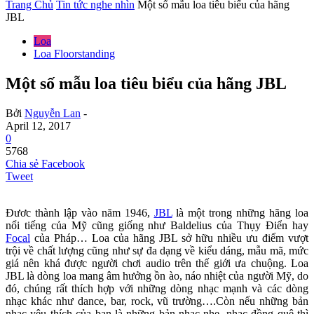
Trang Chủ
Tin tức nghe nhìn
Một số mẫu loa tiêu biểu của hãng
JBL
Loa
Loa Floorstanding
Một số mẫu loa tiêu biểu của hãng JBL
Bởi
Nguyễn Lan
-
April 12, 2017
0
5768
Chia sẻ Facebook
Tweet
Đươc thành lập vào năm 1946,
JBL
là một trong những hãng loa
nổi tiếng của Mỹ cũng giống như Baldelius của Thụy Điển hay
Focal
của Pháp… Loa của hãng JBL sở hữu nhiều ưu điểm vượt
trội về chất lượng cũng như sự đa dạng về kiểu dáng, mẫu mã, mức
giá nên khá được người chơi audio trên thế giới ưa chuộng. Loa
JBL là dòng loa mang âm hưởng ồn ào, náo nhiệt của người Mỹ, do
đó, chúng rất thích hợp với những dòng nhạc mạnh và các dòng
nhạc khác như dance, bar, rock, vũ trường….Còn nếu những bản
nhạc yêu thích của bạn là những bản nhạc nhẹ, nhạc đồng quê thì