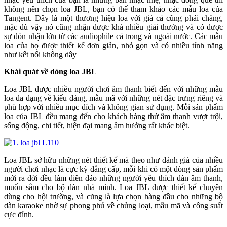
không nên chọn loa JBL, bạn có thể tham khảo các mẫu loa của
Tangent. Đây là một thương hiệu loa với giá cả cũng phải chăng,
mặc dù vậy nó cũng nhận được khá nhiều giải thưởng và có được
sự đón nhận lớn từ các audiophile cả trong và ngoài nước. Các mẫu
loa của họ được thiết kế đơn giản, nhỏ gọn và có nhiều tính năng
như kết nối không dây
Khái quát về dòng loa JBL
Loa JBL được nhiều người chơi âm thanh biết đến với những mẫu
loa đa dạng về kiểu dáng, mẫu mã với những nét đặc trưng riêng và
phù hợp với nhiều mục đích và không gian sử dụng. Mỗi sản phẩm
loa của JBL đều mang đến cho khách hàng thứ âm thanh vượt trội,
sống động, chi tiết, hiện đại mang âm hưởng rất khác biệt.
Loa JBL sở hữu những nét thiết kế mà theo như đánh giá của nhiều
người chơi nhạc là cực kỳ đẳng cấp, mỗi khi có một dòng sản phẩm
mới ra đời đều làm điên đảo những người yêu thích dàn âm thanh,
muốn sắm cho bộ dàn nhà mình. Loa JBL được thiết kế chuyên
dùng cho hội trường, và cũng là lựa chọn hàng đầu cho những bộ
dàn karaoke nhờ sự phong phú về chủng loại, mẫu mã và công suất
cực đỉnh.