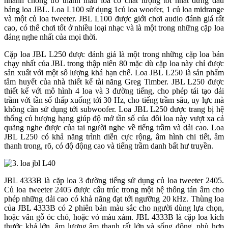
nhanh chóng trở thành mẫu loa có chất lượng tốt nhất đứng đầu
bảng loa JBL. Loa L100 sử dụng 1củ loa woofer, 1 củ loa midrange
và một củ loa tweeter. JBL L100 được giới chơi audio đánh giá rất
cao, có thể chơi tốt ở nhiều loại nhạc và là một trong những cặp loa
đáng nghe nhất của mọi thời.
Cặp loa JBL L250 được đánh giá là một trong những cặp loa bán
chạy nhất của JBL trong thập niên 80 mặc dù cặp loa này chỉ được
sản xuất với một số lượng khá hạn chế. Loa JBL L250 là sản phẩm
tâm huyết của nhà thiết kế tài năng Greg Timber. JBL L250 được
thiết kế với mô hình 4 loa và 3 đường tiếng, cho phép tái tạo dải
trầm với tần số thấp xuống tới 30 Hz, cho tiếng trầm sâu, uy lực mà
không cần sử dụng tới subwoofer. Loa JBL L250 được trang bị hệ
thống củ hượng hạng giúp độ mở tần số của đôi loa này vượt xa cả
quãng nghe được của tai người nghe về tiếng trầm và dải cao. Loa
JBL L250 có khả năng trình diễn cực rộng, âm hình chi tiết, âm
thanh trong, rõ, có độ động cao và tiếng trầm danh bất hư truyền.
JBL 4333B là cặp loa 3 đường tiếng sử dụng củ loa tweeter 2405.
Củ loa tweeter 2405 được cấu trúc trong một hệ thống tán âm cho
phép những dải cao có khả năng đạt tới ngưỡng 20 kHz. Thùng loa
của JBL 4333B có 2 phiên bản màu sắc cho người dùng lựa chọn,
hoặc vân gỗ óc chó, hoặc vỏ màu xám. JBL 4333B là cặp loa kích
thước khá lớn, âm lượng âm thanh rất lớn và sống động, phù hợp