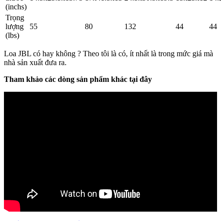
(inchs)
Trọng
lượng
55
80
132
44
44
(lbs)
Loa JBL có hay không ? Theo tôi là có, ít nhất là trong mức giá mà
nhà sản xuất đưa ra.
Tham khảo các dòng sản phẩm khác tại đây