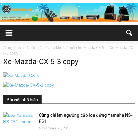
Trang Chủ
Những “chiếc áo khoác” mới cho Mazda CX-5
Xe-Mazda-CX-
5-3 copy
Xe-Mazda-CX-5-3 copy
Bài viết phổ biến
Cùng chiêm ngưỡng cặp loa đứng Yamaha NS-
F51
November 23, 2018