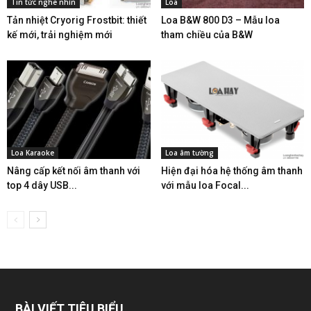
Tin tức nghe nhìn
Loa
Tản nhiệt Cryorig Frostbit: thiết
Loa B&W 800 D3 – Mẫu loa
kế mới, trải nghiệm mới
tham chiều của B&W
Loa Karaoke
Loa âm tường
Nâng cấp kết nối âm thanh với
Hiện đại hóa hệ thống âm thanh
top 4 dây USB...
với mẫu loa Focal...
BÀI VIẾT TIÊU BIỂU