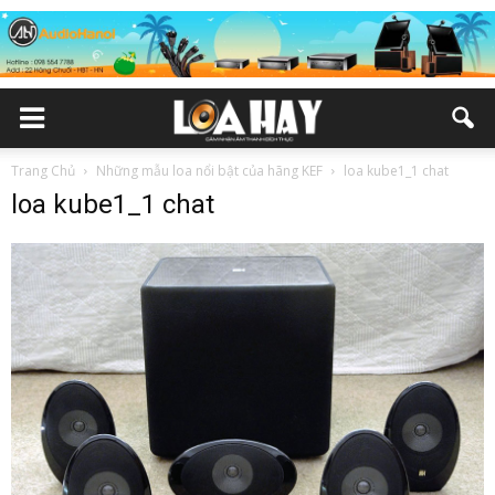
Trang Chủ
Những mẫu loa nổi bật của hãng KEF
loa kube1_1 chat
loa kube1_1 chat