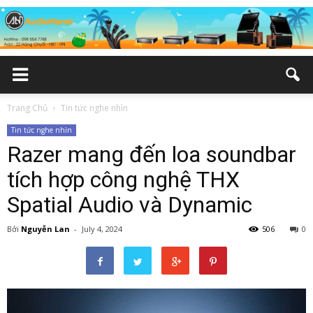
Trang Chủ
Tin tức nghe nhìn
Tin tức nghe nhìn
Razer mang đến loa soundbar
tích hợp công nghệ THX
Spatial Audio và Dynamic
Bởi
Nguyễn Lan
-
July 4, 2024
506
0