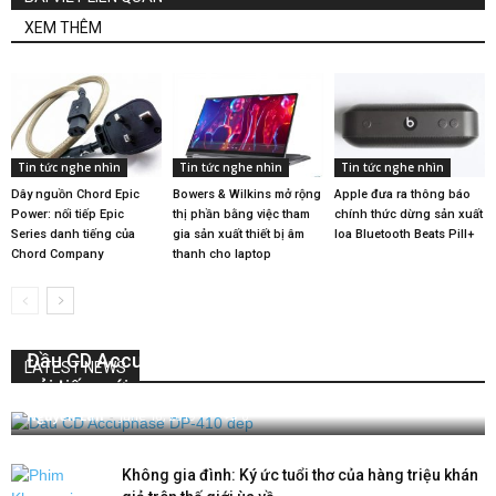
XEM THÊM
Tin tức nghe nhìn
Tin tức nghe nhìn
Tin tức nghe nhìn
Dây nguồn Chord Epic
Bowers & Wilkins mở rộng
Apple đưa ra thông báo
Power: nối tiếp Epic
thị phần bằng việc tham
chính thức dừng sản xuất
Series danh tiếng của
gia sản xuất thiết bị âm
loa Bluetooth Beats Pill+
Chord Company
thanh cho laptop
Đầu CD Accuphase DP-410: nâng cấp với nhiều
LATEST NEWS
cải tiến mới
Nguyễn Lan
-
June 10, 2019
0
Không gia đình: Ký ức tuổi thơ của hàng triệu khán