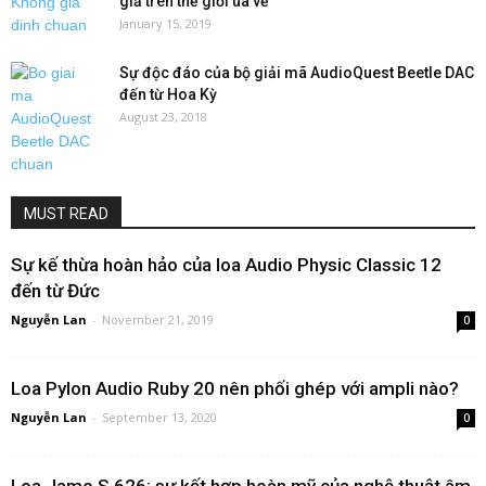
giả trên thế giới ùa về
January 15, 2019
Sự độc đáo của bộ giải mã AudioQuest Beetle DAC
đến từ Hoa Kỳ
August 23, 2018
MUST READ
Sự kế thừa hoàn hảo của loa Audio Physic Classic 12
đến từ Đức
Nguyễn Lan
-
November 21, 2019
0
Loa Pylon Audio Ruby 20 nên phối ghép với ampli nào?
Nguyễn Lan
-
September 13, 2020
0
Loa Jamo S 626: sự kết hợp hoàn mỹ của nghệ thuật âm