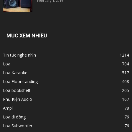
February 1, 2016
MỤC XEM NHIỀU
Tin tức nghe nhìn
1214
Loa
704
Loa Karaoke
517
Loa Floorstanding
408
Loa bookshelf
205
Phụ Kiện Audio
167
Ampli
78
Loa di động
76
Loa Subwoofer
76