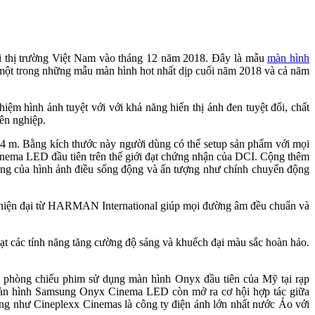
ại thị trường Việt Nam vào tháng 12 năm 2018. Đây là mẫu
màn hình
à một trong những mẫu màn hình hot nhất dịp cuối năm 2018 và cả năm
 hình ảnh tuyệt với với khả năng hiển thị ánh đen tuyệt đối, chất
ên nghiệp.
 m. Bằng kích thước này người dùng có thể setup sản phẩm với mọi
 Cinema LED đầu tiên trên thế giới đạt chứng nhận của DCI. Cộng thêm
 của hình ảnh điều sống động và ấn tượng như chính chuyển động
hiện đại từ HARMAN International giúp mọi đường âm đều chuẩn và
 các tính năng tăng cường độ sáng và khuếch đại màu sắc hoàn hảo.
phòng chiếu phim sử dụng màn hình Onyx đầu tiên của Mỹ tại rạp
 màn hình Samsung Onyx Cinema LED còn mở ra cơ hội hợp tác giữa
ng như Cineplexx Cinemas là công ty điện ảnh lớn nhất nước Áo với