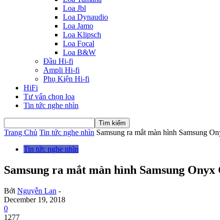
Loa Jbl
Loa Dynaudio
Loa Jamo
Loa Klipsch
Loa Focal
Loa B&W
Đầu Hi-fi
Ampli Hi-fi
Phụ Kiện Hi-fi
HiFi
Tư vấn chọn loa
Tin tức nghe nhìn
Trang Chủ
Tin tức nghe nhìn
Samsung ra mắt màn hình Samsung Ony
Tin tức nghe nhìn
Samsung ra mắt màn hình Samsung Onyx C
Bởi
Nguyễn Lan
-
December 19, 2018
0
1277