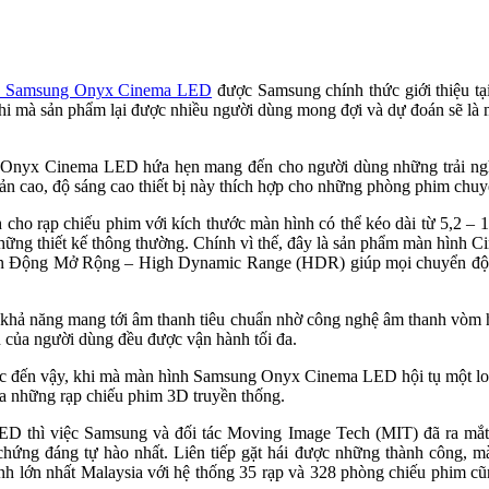
h Samsung Onyx Cinema LED
được Samsung chính thức giới thiệu t
 khi mà sản phẩm lại được nhiều người dùng mong đợi và dự đoán sẽ l
Onyx Cinema LED hứa hẹn mang đến cho người dùng những trải nghiệm
hản cao, độ sáng cao thiết bị này thích hợp cho những phòng phim chuy
 rạp chiếu phim với kích thước màn hình có thể kéo dài từ 5,2 – 14
 những thiết kế thông thường. Chính vì thế, đây là sản phẩm màn hình
n Động Mở Rộng – High Dynamic Range (HDR) giúp mọi chuyển động
hả năng mang tới âm thanh tiêu chuẩn nhờ công nghệ âm thanh vòm 
n của người dùng đều được vận hành tối đa.
ực đến vậy, khi mà màn hình Samsung Onyx Cinema LED hội tụ một loạt
của những rạp chiếu phim 3D truyền thống.
 thì việc Samsung và đối tác Moving Image Tech (MIT) đã ra mắt 
chứng đáng tự hào nhất. Liên tiếp gặt hái được những thành công,
nh lớn nhất Malaysia với hệ thống 35 rạp và 328 phòng chiếu phim cũ