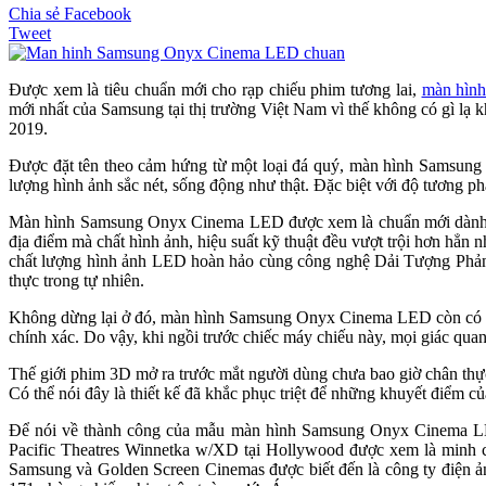
Chia sẻ Facebook
Tweet
Được xem là tiêu chuẩn mới cho rạp chiếu phim tương lai,
màn hìn
mới nhất của Samsung tại thị trường Việt Nam vì thế không có gì lạ
2019.
Được đặt tên theo cảm hứng từ một loại đá quý, màn hình Samsung 
lượng hình ảnh sắc nét, sống động như thật. Đặc biệt với độ tương p
Màn hình Samsung Onyx Cinema LED được xem là chuẩn mới dành cho
địa điểm mà chất hình ảnh, hiệu suất kỹ thuật đều vượt trội hơn hẳn
chất lượng hình ảnh LED hoàn hảo cùng công nghệ Dải Tượng Phả
thực trong tự nhiên.
Không dừng lại ở đó, màn hình Samsung Onyx Cinema LED còn có k
chính xác. Do vậy, khi ngồi trước chiếc máy chiếu này, mọi giác qua
Thế giới phim 3D mở ra trước mắt người dùng chưa bao giờ chân th
Có thể nói đây là thiết kế đã khắc phục triệt để những khuyết điểm 
Để nói về thành công của mẫu màn hình Samsung Onyx Cinema LED
Pacific Theatres Winnetka w/XD tại Hollywood được xem là minh 
Samsung và Golden Screen Cinemas được biết đến là công ty điện ả