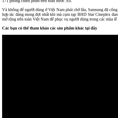
171 phòng chiếu phim trên toàn nước Áo.
Và không để người dùng ở Việt Nam phải chờ lâu, Samsung đã côn
hợp tác đáng mong đợi nhất khi mà cụm rạp BHD Star Cineplex đang
mở rộng trên toàn Việt Nam để phục vụ người dùng trong các mùa lễ 
Các bạn có thể tham khảo các sản phẩm khác tại đây