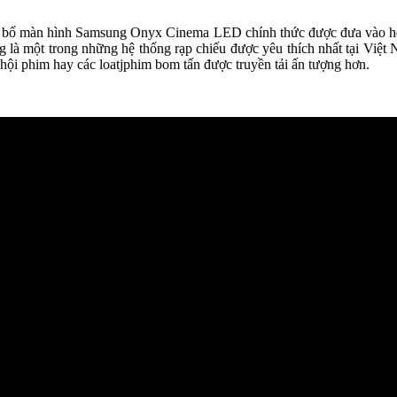
g bố màn hình Samsung Onyx Cinema LED chính thức được đưa vào hệ
 là một trong những hệ thống rạp chiếu được yêu thích nhất tại Việt
hội phim hay các loatjphim bom tấn được truyền tải ấn tượng hơn.