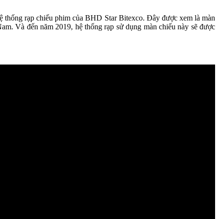
 thống rạp chiếu phim của BHD Star Bitexco. Đây được xem là màn
 Nam. Và đến năm 2019, hệ thống rạp sử dụng màn chiếu này sẽ được