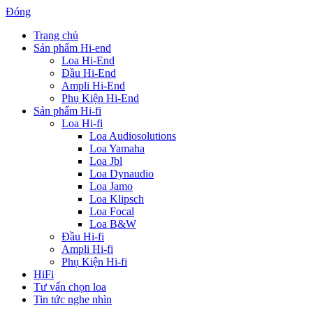
Đóng
Trang chủ
Sản phẩm Hi-end
Loa Hi-End
Đầu Hi-End
Ampli Hi-End
Phụ Kiện Hi-End
Sản phẩm Hi-fi
Loa Hi-fi
Loa Audiosolutions
Loa Yamaha
Loa Jbl
Loa Dynaudio
Loa Jamo
Loa Klipsch
Loa Focal
Loa B&W
Đầu Hi-fi
Ampli Hi-fi
Phụ Kiện Hi-fi
HiFi
Tư vấn chọn loa
Tin tức nghe nhìn