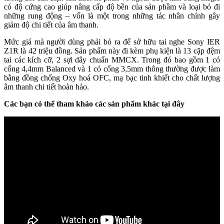
có độ cứng cao giúp nâng cấp độ bền của sản phầm và loại bỏ đi
những rung động – vốn là một trong những tác nhân chính gây
giảm độ chi tiết của âm thanh.
Mức giá mà người dùng phải bỏ ra để sở hữu tai nghe Sony IER
Z1R là 42 triệu đồng. Sản phẩm này đi kèm phụ kiện là 13 cặp đệm
tai các kích cỡ, 2 sợi dây chuẩn MMCX. Trong đó bao gồm 1 có
cổng 4,4mm Balanced và 1 có cổng 3,5mm thông thường được làm
bằng đồng chống Oxy hoá OFC, mạ bạc tinh khiết cho chất lượng
âm thanh chi tiết hoàn hảo.
Các bạn có thể tham khảo các sản phẩm khác tại đây