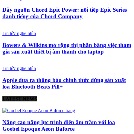
Dây nguồn Chord Epic Power: nối tiếp Epic Series
danh tiếng của Chord Company
Tin tức nghe nhìn
Bowers & Wilkins mở rộng thị phần bằng việc tham
gia sản xuất thiết bị âm thanh cho laptop
Tin tức nghe nhìn
Apple đưa ra thông báo chính thức dừng sản xuất
loa Bluetooth Beats Pill+
LATEST NEWS
Nâng cao năng lực trình diễn âm trầm với loa
Goebel Epoque Aeon Baforce