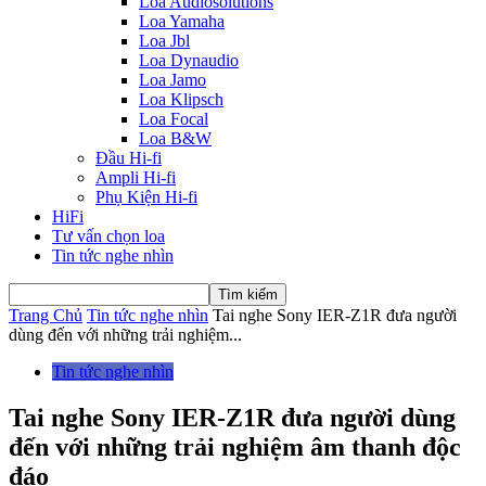
Loa Audiosolutions
Loa Yamaha
Loa Jbl
Loa Dynaudio
Loa Jamo
Loa Klipsch
Loa Focal
Loa B&W
Đầu Hi-fi
Ampli Hi-fi
Phụ Kiện Hi-fi
HiFi
Tư vấn chọn loa
Tin tức nghe nhìn
Trang Chủ
Tin tức nghe nhìn
Tai nghe Sony IER-Z1R đưa người
dùng đến với những trải nghiệm...
Tin tức nghe nhìn
Tai nghe Sony IER-Z1R đưa người dùng
đến với những trải nghiệm âm thanh độc
đáo