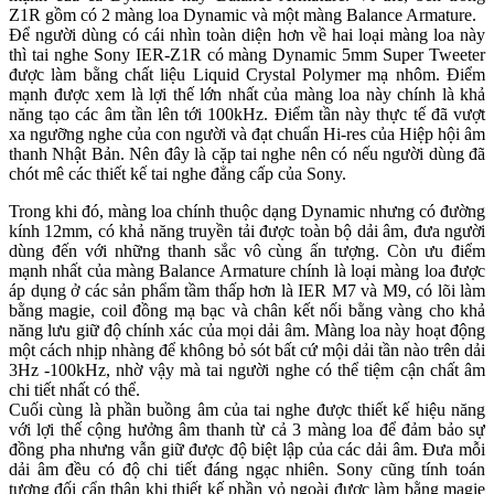
Z1R gồm có 2 màng loa Dynamic và một màng Balance Armature.
Để người dùng có cái nhìn toàn diện hơn về hai loại màng loa này
thì tai nghe Sony IER-Z1R có màng Dynamic 5mm Super Tweeter
được làm bằng chất liệu Liquid Crystal Polymer mạ nhôm. Điểm
mạnh được xem là lợi thế lớn nhất của màng loa này chính là khả
năng tạo các âm tần lên tới 100kHz. Điểm tần này thực tế đã vượt
xa ngưỡng nghe của con người và đạt chuẩn Hi-res của Hiệp hội âm
thanh Nhật Bản. Nên đây là cặp tai nghe nên có nếu người dùng đã
chót mê các thiết kế tai nghe đẳng cấp của Sony.
Trong khi đó, màng loa chính thuộc dạng Dynamic nhưng có đường
kính 12mm, có khả năng truyền tải được toàn bộ dải âm, đưa người
dùng đến với những thanh sắc vô cùng ấn tượng. Còn ưu điểm
mạnh nhất của màng Balance Armature chính là loại màng loa được
áp dụng ở các sản phẩm tầm thấp hơn là IER M7 và M9, có lõi làm
bằng magie, coil đồng mạ bạc và chân kết nối bằng vàng cho khả
năng lưu giữ độ chính xác của mọi dải âm. Màng loa này hoạt động
một cách nhịp nhàng để không bỏ sót bất cứ mội dải tần nào trên dải
3Hz -100kHz, nhờ vậy mà tai người nghe có thể tiệm cận chất âm
chi tiết nhất có thể.
Cuối cùng là phần buồng âm của tai nghe được thiết kế hiệu năng
với lợi thế cộng hưởng âm thanh từ cả 3 màng loa để đảm bảo sự
đồng pha nhưng vẫn giữ được độ biệt lập của các dải âm. Đưa mỗi
dải âm đều có độ chi tiết đáng ngạc nhiên. Sony cũng tính toán
tương đối cẩn thận khi thiết kế phần vỏ ngoài được làm bằng magie