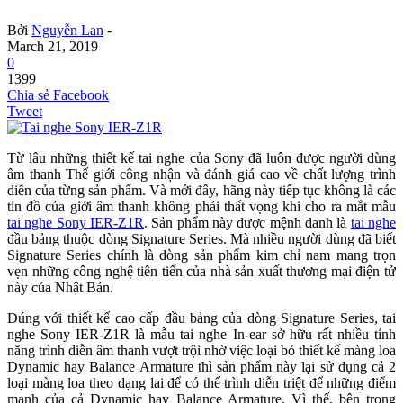
Bởi
Nguyễn Lan
-
March 21, 2019
0
1399
Chia sẻ Facebook
Tweet
Từ lâu những thiết kế tai nghe của Sony đã luôn được người dùng
âm thanh Thế giới công nhận và đánh giá cao về chất lượng trình
diễn của từng sản phẩm. Và mới đây, hãng này tiếp tục không là các
tín đồ của giới âm thanh không phải thất vọng khi cho ra mắt mẫu
tai nghe Sony IER-Z1R
. Sản phẩm này được mệnh danh là
tai nghe
đầu bảng thuộc dòng Signature Series. Mà nhiều người dùng đã biết
Signature Series chính là dòng sản phẩm kim chỉ nam mang trọn
vẹn những công nghệ tiên tiến của nhà sản xuất thương mại điện tử
này của Nhật Bản.
Đúng với thiết kế cao cấp đầu bảng của dòng Signature Series, tai
nghe Sony IER-Z1R là mẫu tai nghe In-ear sở hữu rất nhiều tính
năng trình diễn âm thanh vượt trội nhờ việc loại bỏ thiết kế màng loa
Dynamic hay Balance Armature thì sản phẩm này lại sử dụng cả 2
loại màng loa theo dạng lai để có thể trình diễn triệt để những điểm
mạnh của cả Dynamic hay Balance Armature. Vì thế, bên trong