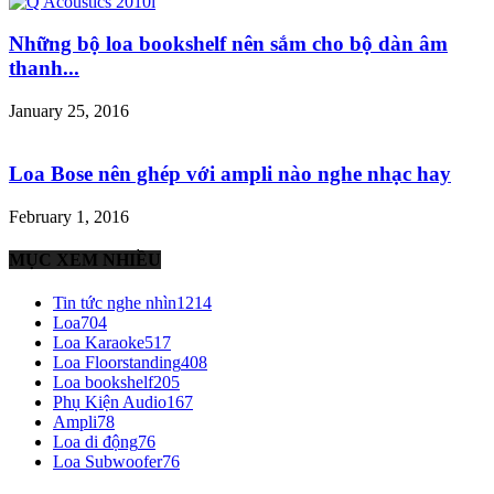
Những bộ loa bookshelf nên sắm cho bộ dàn âm
thanh...
January 25, 2016
Loa Bose nên ghép với ampli nào nghe nhạc hay
February 1, 2016
MỤC XEM NHIỀU
Tin tức nghe nhìn
1214
Loa
704
Loa Karaoke
517
Loa Floorstanding
408
Loa bookshelf
205
Phụ Kiện Audio
167
Ampli
78
Loa di động
76
Loa Subwoofer
76