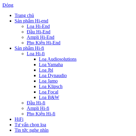
Đóng
Trang chủ
Sản phẩm Hi-end
Loa Hi-End
Đầu Hi-End
Ampli Hi-End
Phụ Kiện Hi-End
Sản phẩm Hi-fi
Loa Hi-fi
Loa Audiosolutions
Loa Yamaha
Loa Jbl
Loa Dynaudio
Loa Jamo
Loa Klipsch
Loa Focal
Loa B&W
Đầu Hi-fi
Ampli Hi-fi
Phụ Kiện Hi-fi
HiFi
Tư vấn chọn loa
Tin tức nghe nhìn