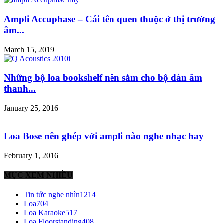
Ampli Accuphase – Cái tên quen thuộc ở thị trường
âm...
March 15, 2019
Những bộ loa bookshelf nên sắm cho bộ dàn âm
thanh...
January 25, 2016
Loa Bose nên ghép với ampli nào nghe nhạc hay
February 1, 2016
MỤC XEM NHIỀU
Tin tức nghe nhìn
1214
Loa
704
Loa Karaoke
517
Loa Floorstanding
408