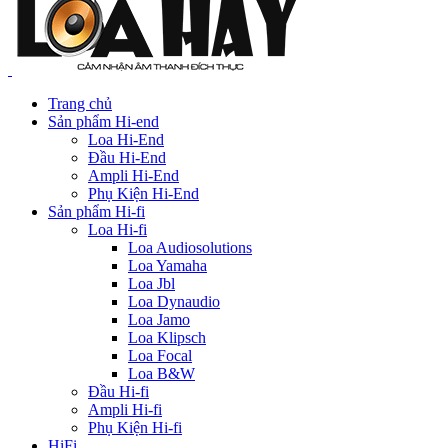
Trang chủ
Sản phẩm Hi-end
Loa Hi-End
Đầu Hi-End
Ampli Hi-End
Phụ Kiện Hi-End
Sản phẩm Hi-fi
Loa Hi-fi
Loa Audiosolutions
Loa Yamaha
Loa Jbl
Loa Dynaudio
Loa Jamo
Loa Klipsch
Loa Focal
Loa B&W
Đầu Hi-fi
Ampli Hi-fi
Phụ Kiện Hi-fi
HiFi