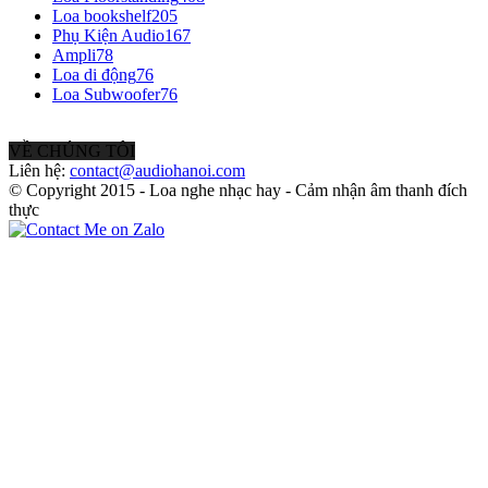
Loa bookshelf
205
Phụ Kiện Audio
167
Ampli
78
Loa di động
76
Loa Subwoofer
76
VỀ CHÚNG TÔI
Liên hệ:
contact@audiohanoi.com
© Copyright 2015 - Loa nghe nhạc hay - Cảm nhận âm thanh đích
thực