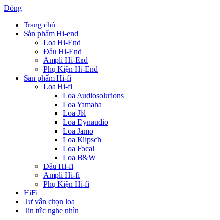
Đóng
Trang chủ
Sản phẩm Hi-end
Loa Hi-End
Đầu Hi-End
Ampli Hi-End
Phụ Kiện Hi-End
Sản phẩm Hi-fi
Loa Hi-fi
Loa Audiosolutions
Loa Yamaha
Loa Jbl
Loa Dynaudio
Loa Jamo
Loa Klipsch
Loa Focal
Loa B&W
Đầu Hi-fi
Ampli Hi-fi
Phụ Kiện Hi-fi
HiFi
Tư vấn chọn loa
Tin tức nghe nhìn