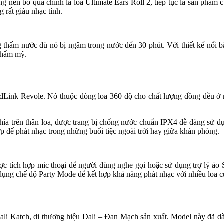
g nên bỏ qua chính là loa Ultimate Ears Roll 2, tiếp tục là sản phẩm
 rất giàu nhạc tính.
thấm nước dù nó bị ngâm trong nước đến 30 phút. Với thiết kế nổi bật
 thẩm mỹ.
dLink Revole. Nó thuộc dòng loa 360 độ cho chất lượng đồng đều ở m
phía trên thân loa, được trang bị chống nước chuẩn IPX4 dễ dàng sử dụ
để phát nhạc trong những buổi tiệc ngoài trời hay giữa khán phòng.
 tích hợp mic thoại để người dùng nghe gọi hoặc sử dụng trợ lý ảo Si
 dụng chế độ Party Mode để kết hợp khả năng phát nhạc với nhiều loa c
Dali Katch, di thương hiệu Dali – Đan Mạch sản xuất. Model này đã dàn