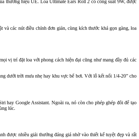
 của thương hiệu UE. Loa Ultimate Ears Roll 2 có công suất 9W, được
 và các nút điều chỉnh đơn giản, cùng kích thước khá gọn gàng, loa
ọi vị trí đặt loa với phong cách hiện đại cũng như mang đầy đủ các
ng dưới trời mưa nhẹ hay khu vực bể bơi. Với lỗ kết nối 1/4-20” cho
ri hay Google Assistant. Ngoài ra, nó còn cho phép ghép đôi để tạo
ùng lúc.
h được nhiều giải thưởng đáng giá nhờ vào thiết kế tuyệt đẹp và rất