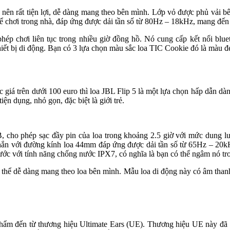
 nên rất tiện lợi, dễ dàng mang theo bên mình. Lớp vỏ được phủ vải b
để chơi trong nhà, đáp ứng được dải tần số từ 80Hz – 18kHz, mang đến
ép chơi liên tục trong nhiều giờ đồng hồ. Nó cung cấp kết nối blu
thiết bị di động. Bạn có 3 lựa chọn màu sắc loa TIC Cookie đó là màu
giá trên dưới 100 euro thì loa JBL Flip 5 là một lựa chọn hấp dẫn dành
n dụng, nhỏ gọn, đặc biệt là giới trẻ.
USB, cho phép sạc đầy pin của loa trong khoảng 2.5 giờ với mức dung
hắn với đường kính loa 44mm đáp ứng được dải tần số từ 65Hz – 20k
ước với tính năng chống nước IPX7, có nghĩa là bạn có thể ngâm nó tr
 thể dễ dàng mang theo loa bên mình. Mẫu loa di động này có âm thanh 
phẩm đến từ thương hiệu Ultimate Ears (UE). Thương hiệu UE này đã sản