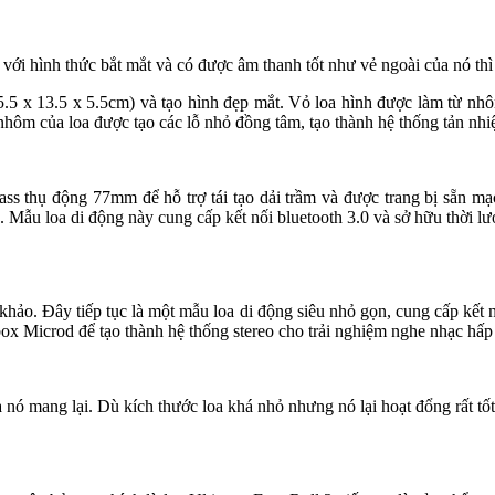
với hình thức bắt mắt và có được âm thanh tốt như vẻ ngoài của nó thì 
 x 13.5 x 5.5cm) và tạo hình đẹp mắt. Vỏ loa hình được làm từ nhôm n
nhôm của loa được tạo các lỗ nhỏ đồng tâm, tạo thành hệ thống tản nhiệ
bass thụ động 77mm để hỗ trợ tái tạo dải trầm và được trang bị sẵn m
 Mẫu loa di động này cung cấp kết nối bluetooth 3.0 và sở hữu thời lư
khảo. Đây tiếp tục là một mẫu loa di động siêu nhỏ gọn, cung cấp kết n
box Microd để tạo thành hệ thống stereo cho trải nghiệm nghe nhạc hấp
 nó mang lại. Dù kích thước loa khá nhỏ nhưng nó lại hoạt đổng rất tố