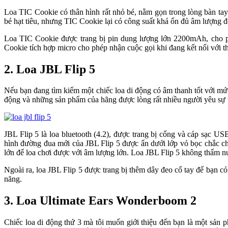
Loa TIC Cookie có thân hình rất nhỏ bé, nằm gọn trong lòng bàn tay
bé hạt tiêu, nhưng TIC Cookie lại có công suất khá ổn đủ âm lượng 
Loa TIC Cookie được trang bị pin dung lượng lớn 2200mAh, cho ph
Cookie tích hợp micro cho phép nhận cuộc gọi khi đang kết nối với 
2. Loa JBL Flip 5
Nếu bạn đang tìm kiếm một chiếc loa di động có âm thanh tốt với mức 
động và những sản phẩm của hãng được lòng rất nhiều người yêu sự tiệ
JBL Flip 5 là loa bluetooth (4.2), được trang bị cổng và cáp sạc 
hình đường đua mới của JBL Flip 5 được ẩn dưới lớp vỏ bọc chắc c
lớn để loa chơi được với âm lượng lớn. Loa JBL Flip 5 không thấm n
Ngoài ra, loa JBL Flip 5 được trang bị thêm dây đeo cổ tay để bạn có
năng.
3. Loa Ultimate Ears Wonderboom 2
Chiếc loa di động thứ 3 mà tôi muốn giới thiệu đến bạn là một sản 