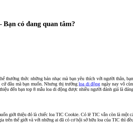
 – Bạn có đang quan tâm?
thể thưởng thức những bản nhạc mà bạn yêu thích với người thân, bạ
bất cứ đâu mà bạn muốn. Nhưng thị trường
loa di động
ngày nay vô cùng
ới thiệu đến bạn top 8 mẫu loa di động được nhiều người đánh giá là đán
 muốn giới thiệu đó là chiếc loa TIC Cookie. Có lẽ TIC vẫn còn là một
gia trên thế giới và với những ai đã có cơ hội sở hữu loa của TIC thì 