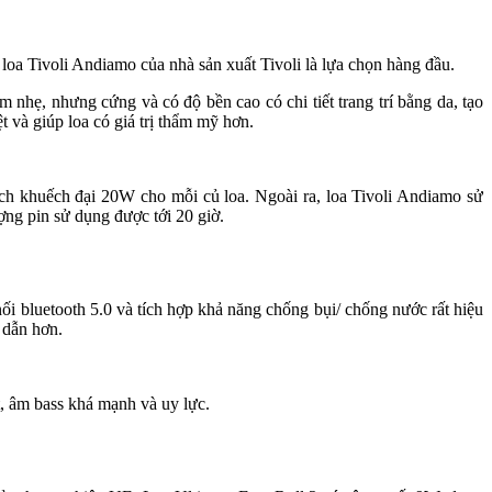
loa Tivoli Andiamo của nhà sản xuất Tivoli là lựa chọn hàng đầu.
hẹ, nhưng cứng và có độ bền cao có chi tiết trang trí bằng da, tạo
t và giúp loa có giá trị thẩm mỹ hơn.
ạch khuếch đại 20W cho mỗi củ loa. Ngoài ra, loa Tivoli Andiamo sử
ợng pin sử dụng được tới 20 giờ.
ối bluetooth 5.0 và tích hợp khả năng chống bụi/ chống nước rất hiệu
 dẫn hơn.
t, âm bass khá mạnh và uy lực.