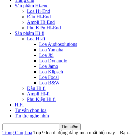
Trang chủ
Sản phẩm Hi-end
Loa Hi-End
Đầu Hi-End
Ampli Hi-End
Phụ Kiện Hi-End
Sản phẩm Hi-fi
Loa Hi-fi
Loa Audiosolutions
Loa Yamaha
Loa Jbl
Loa Dynaudio
Loa Jamo
Loa Klipsch
Loa Focal
Loa B&W
Đầu Hi-fi
Ampli Hi-fi
Phụ Kiện Hi-fi
HiFi
Tư vấn chọn loa
Tin tức nghe nhìn
Trang Chủ
Loa
Top 9 loa di động đáng mua nhất hiện nay – Bạn...