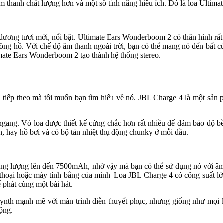
âm thanh chất lượng hơn và một số tính năng hiêu ích. Đó là loa Ulti
dương tươi mới, nổi bật. Ultimate Ears Wonderboom 2 có thân hình rấ
 đồng hồ. Với chế độ âm thanh ngoài trời, bạn có thể mang nó đến bất
mate Ears Wonderboom 2 tạo thành hệ thống stereo.
m tiếp theo mà tôi muốn bạn tìm hiểu về nó. JBL Charge 4 là một sản
m ngang. Vỏ loa được thiết kế cứng chắc hơn rất nhiều để đảm bảo độ 
, hay hồ bơi và có bộ tản nhiệt thụ động chunky ở mỗi đầu.
ung lượng lên đến 7500mAh, nhờ vậy mà bạn có thể sử dụng nó với âm 
thoại hoặc máy tính bẳng của mình. Loa JBL Charge 4 có công suất lớ
 phát cùng một bài hát.
nth mạnh mẽ với màn trình diễn thuyết phục, nhưng giống như mọi loa
ộng.