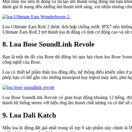
Một mẫu loa siêu di động và tái tạo âm thanh sống động mà bạn khôn
đánh giá là mang đến những âm thanh tươi sáng, vui nhộn nhưng cũng
Loa Ultimate Ears Roll 2 được tích hợp chống nước IPX7 nên không 
Ultimate Ears Roll 2 trở thành loa di động có tính cơ động cao và rất
8. Loa Bose SoundLink Revole
Bạn là một tín đồ của Bose thì đừng bỏ qua lựa chọn loa Bose Soun
công nghệ của Bose.
Loa có thiết kế phần thân loa đồng đều, hệ thống điều khiển nằm ở 
phép bạn có thể gắn vào những monopod hay tripod máy ảnh, phù hợp 
Loa Bose SoundLink Revole có gian hoạt động khoảng 12 tiếng, được
thành hệ thống stereo với hiệu ứng âm thanh chất lượng và có thể sử
9. Loa Dali Katch
Mẫu loa di động đắt giá nhất trong số top 9 sản phẩm này chính là 