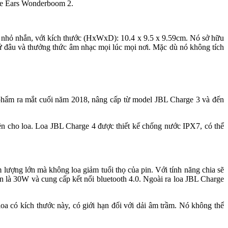
mate Ears Wonderboom 2.
t nhỏ nhắn, với kích thước (HxWxD): 10.4 x 9.5 x 9.59cm. Nó sở hữu
 cứ đâu và thưởng thức âm nhạc mọi lúc mọi nơi. Mặc dù nó không tích
 phẩm ra mắt cuối năm 2018, nâng cấp từ model JBL Charge 3 và đến
bền cho loa. Loa JBL Charge 4 được thiết kế chống nước IPX7, có thể
lượng lớn mà không loa giảm tuổi thọ của pin. Với tính năng chia sẽ
n là 30W và cung cấp kết nối bluetooth 4.0. Ngoài ra loa JBL Charge
 có kích thước này, có giới hạn đối với dải âm trầm. Nó không thể