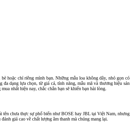
n bè hoặc chỉ riêng mình bạn. Những mẫu loa không dây, nhỏ gọn có
 đa dạng lựa chọn, từ giá cả, tính năng, mẫu mã và thương hiệu sản
g mua nhất hiện nay, chắc chắn bạn sẽ khiến bạn hài lòng.
 cái tên chưa thực sự phổ biến như BOSE hay JBL tại Việt Nam, nhưng
đều đánh giá cao về chất lượng âm thanh mà chúng mang lại.