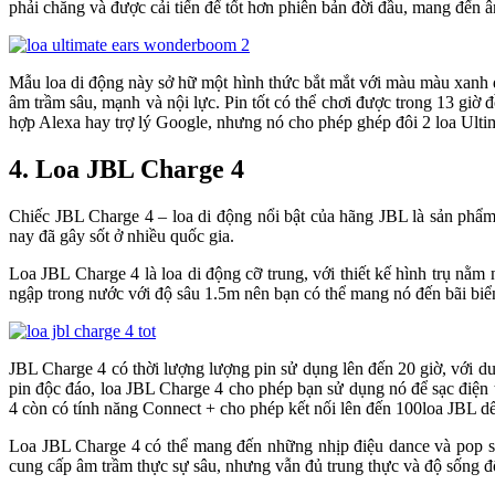
phải chăng và được cải tiến để tốt hơn phiên bản đời đầu, mang đến 
Mẫu loa di động này sở hữ một hình thức bắt mắt với màu màu xanh 
âm trầm sâu, mạnh và nội lực. Pin tốt có thể chơi được trong 13 giờ
hợp Alexa hay trợ lý Google, nhưng nó cho phép ghép đôi 2 loa Ulti
4. Loa JBL Charge 4
Chiếc JBL Charge 4 – loa di động nổi bật của hãng JBL là sản phẩ
nay đã gây sốt ở nhiều quốc gia.
Loa JBL Charge 4 là loa di động cỡ trung, với thiết kế hình trụ nằ
ngập trong nước với độ sâu 1.5m nên bạn có thể mang nó đến bãi biển
JBL Charge 4 có thời lượng lượng pin sử dụng lên đến 20 giờ, với d
pin độc đáo, loa JBL Charge 4 cho phép bạn sử dụng nó để sạc điện 
4 còn có tính năng Connect + cho phép kết nối lên đến 100loa JBL dể
Loa JBL Charge 4 có thể mang đến những nhịp điệu dance và pop sy
cung cấp âm trầm thực sự sâu, nhưng vẫn đủ trung thực và độ sống đ