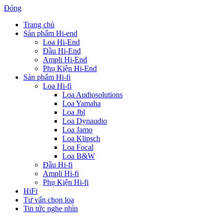
Đóng
Trang chủ
Sản phẩm Hi-end
Loa Hi-End
Đầu Hi-End
Ampli Hi-End
Phụ Kiện Hi-End
Sản phẩm Hi-fi
Loa Hi-fi
Loa Audiosolutions
Loa Yamaha
Loa Jbl
Loa Dynaudio
Loa Jamo
Loa Klipsch
Loa Focal
Loa B&W
Đầu Hi-fi
Ampli Hi-fi
Phụ Kiện Hi-fi
HiFi
Tư vấn chọn loa
Tin tức nghe nhìn