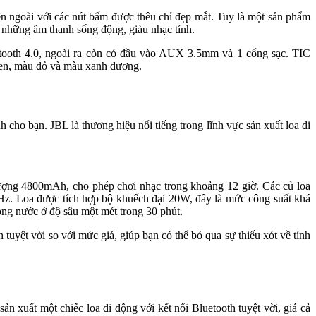
ên ngoài với các nút bấm được thêu chỉ đẹp mắt. Tuy là một sản phẩm
 những âm thanh sống động, giàu nhạc tính.
etooth 4.0, ngoài ra còn có đầu vào AUX 3.5mm và 1 cổng sạc. TIC
 đen, màu đỏ và màu xanh dương.
 cho bạn. JBL là thương hiệu nổi tiếng trong lĩnh vực sản xuất loa di
 lượng 4800mAh, cho phép chơi nhạc trong khoảng 12 giờ. Các củ loa
Hz. Loa được tích hợp bộ khuếch đại 20W, đây là mức công suất khá
ong nước ở độ sâu một mét trong 30 phút.
tuyệt vời so với mức giá, giúp bạn có thể bỏ qua sự thiếu xót về tính
 xuất một chiếc loa di động với kết nối Bluetooth tuyệt vời, giá cả