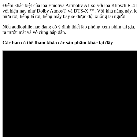
Điểm khác biệt của loa Emotiva Airmotiv A1 so với loa Klipsch R-4
vời hiện nay như Dolby Atmos® và DTS-X ™. Với khả năng này, loa
mưa rơi, tiếng lá rơi, tiếng máy bay sẽ được dội xuống tai người.
Nếu audiophile nào đang có ý định thiết lập phòng xem phim tại gia
ra trước mắt và vô cùng hấp dẫn.
Các bạn có thể tham khảo các sản phẩm khác tại đây