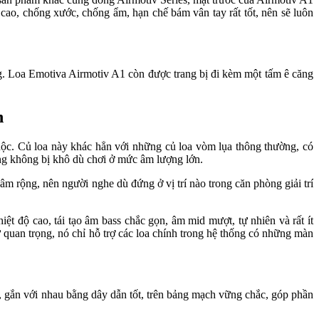
cao, chống xước, chống ẩm, hạn chế bám vân tay rất tốt, nên sẽ luôn
ng. Loa Emotiva Airmotiv A1 còn được trang bị đi kèm một tấm ê căng
n
uộc. Củ loa này khác hẳn với những củ loa vòm lụa thông thường, có
 cũng không bị khô dù chơi ở mức âm lượng lớn.
m rộng, nên người nghe dù đứng ở vị trí nào trong căn phòng giải trí
t độ cao, tái tạo âm bass chắc gọn, âm mid mượt, tự nhiên và rất ít
 quan trọng, nó chỉ hỗ trợ các loa chính trong hệ thống có những màn
c, gắn với nhau bằng dây dẫn tốt, trên bảng mạch vững chắc, góp phần