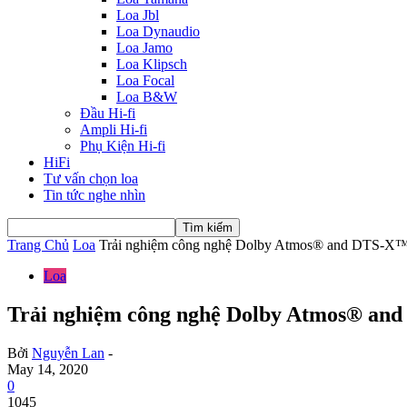
Loa Jbl
Loa Dynaudio
Loa Jamo
Loa Klipsch
Loa Focal
Loa B&W
Đầu Hi-fi
Ampli Hi-fi
Phụ Kiện Hi-fi
HiFi
Tư vấn chọn loa
Tin tức nghe nhìn
Trang Chủ
Loa
Trải nghiệm công nghệ Dolby Atmos® and DTS-X™ tr
Loa
Trải nghiệm công nghệ Dolby Atmos® and
Bởi
Nguyễn Lan
-
May 14, 2020
0
1045