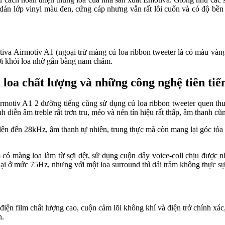
 dán lớp vinyl màu đen, cứng cáp nhưng vẫn rất lôi cuốn và có độ bền 
otiva Airmotiv A1 (ngoại trừ màng củ loa ribbon tweeter là có màu và
rời khỏi loa nhờ gắn bằng nam châm.
loa chất lượng và những công nghệ tiên tiế
irmotiv A1 2 đường tiếng cũng sử dụng củ loa ribbon tweeter quen th
ình diễn âm treble rất trơn tru, méo và nén tín hiệu rất thấp, âm thanh
lên đến 28kHz, âm thanh tự nhiên, trung thực mà còn mang lại góc tỏa â
màng loa làm từ sợi dệt, sử dụng cuộn dây voice-coll chịu được nhiệ
lại ở mức 75Hz, nhưng với một loa surround thì dải trầm không thực sự
 điện film chất lượng cao, cuộn cảm lõi không khí và điện trở chính xá
n.