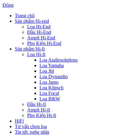
Đóng
Trang chủ
Sản phẩm Hi-end
Loa Hi-End
Đầu Hi-End
Ampli Hi-End
Phụ Kiện Hi-End
Sản phẩm Hi-fi
Loa Hi-fi
Loa Audiosolutions
Loa Yamaha
Loa Jbl
Loa Dynaudio
Loa Jamo
Loa Klipsch
Loa Focal
Loa B&W
Đầu Hi-fi
Ampli Hi-fi
Phụ Kiện Hi-fi
HiFi
Tư vấn chọn loa
Tin tức nghe nhìn