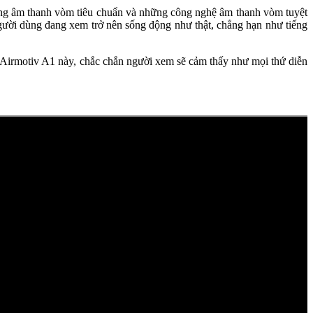
hống âm thanh vòm tiêu chuẩn và những công nghệ âm thanh vòm tuyệt
ời dùng đang xem trở nên sống động như thật, chẳng hạn như tiếng
a Airmotiv A1 này, chắc chắn người xem sẽ cảm thấy như mọi thứ diễn