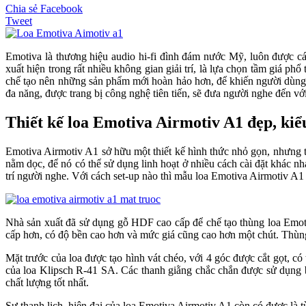
Chia sẻ Facebook
Tweet
Emotiva là thương hiệu audio hi-fi đình đám nước Mỹ, luôn được c
xuất hiện trong rất nhiều không gian giải trí, là lựa chọn tầm giá 
chế tạo nên những sản phẩm mới hoàn hảo hơn, để khiến người dùng
đa năng, được trang bị công nghệ tiên tiến, sẽ đưa người nghe đến v
Thiết kế loa Emotiva Airmotiv A1 đẹp, kiể
Emotiva Airmotiv A1 sở hữu một thiết kế hình thức nhỏ gọn, nhưng tạ
nằm dọc, để nó có thể sử dụng linh hoạt ở nhiều cách cài đặt khác nh
trí người nghe. Với cách set-up nào thì mẫu loa Emotiva Airmotiv A1 
Nhà sản xuất đã sử dụng gỗ HDF cao cấp để chế tạo thùng loa Emot
cấp hơn, có độ bền cao hơn và mức giá cũng cao hơn một chút. Thùng
Mặt trước của loa được tạo hình vát chéo, với 4 góc được cắt gọt, c
của loa Klipsch R-41 SA. Các thanh giằng chắc chắn được sử dụng b
chất lượng tốt nhất.
Sự thanh lịch, hiện đại của loa Emotiva Airmotiv A1 còn có được là