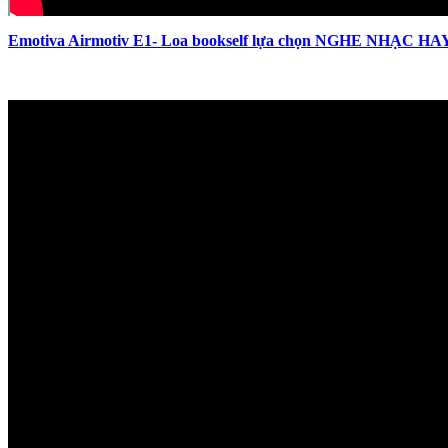
Emotiva Airmotiv E1- Loa bookself lựa chọn NGHE NHẠC HA