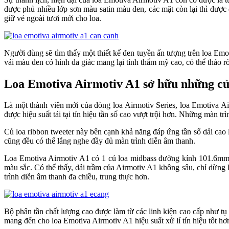
được phủ nhiều lớp sơn màu satin màu đen, các mặt còn lại thì được
giữ vẻ ngoài tươi mới cho loa.
Người dùng sẽ tìm thấy một thiết kế đen tuyền ấn tượng trên loa Em
vải màu đen có hình đa giác mang lại tính thẩm mỹ cao, có thể tháo 
Loa Emotiva Airmotiv A1 sở hữu những củ 
Là một thành viên mới của dòng loa Airmotiv Series, loa Emotiva A
được hiệu suất tái tại tín hiệu tần số cao vượt trội hơn. Những màn tr
Củ loa ribbon tweeter này bên cạnh khả năng đáp ứng tần số dải cao 
cũng đều có thể lắng nghe đầy đủ màn trình diễn âm thanh.
Loa Emotiva Airmotiv A1 có 1 củ loa midbass đường kính 101.6mm có 
màu sắc. Có thể thấy, dải trầm của Airmotiv A1 không sâu, chỉ dừng 
trình diễn âm thanh đa chiều, trung thực hơn.
Bộ phân tần chất lượng cao được làm từ các linh kiện cao cấp như tụ
mang đến cho loa Emotiva Airmotiv A1 hiệu suất xử lí tín hiệu tốt hơ