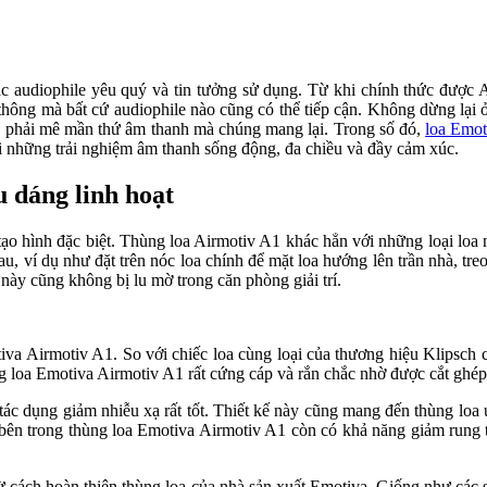
ác audiophile yêu quý và tin tưởng sử dụng. Từ khi chính thức đượ
phổ thông mà bất cứ audiophile nào cũng có thể tiếp cận. Không dừng l
 phải mê mần thứ âm thanh mà chúng mang lại. Trong số đó,
loa Emot
ới những trải nghiệm âm thanh sống động, đa chiều và đầy cảm xúc.
u dáng linh hoạt
o hình đặc biệt. Thùng loa Airmotiv A1 khác hẳn với những loại loa n
au, ví dụ như đặt trên nóc loa chính để mặt loa hướng lên trần nhà, tr
này cũng không bị lu mờ trong căn phòng giải trí.
iva Airmotiv A1. So với chiếc loa cùng loại của thương hiệu Klipsch
 loa Emotiva Airmotiv A1 rất cứng cáp và rắn chắc nhờ được cắt ghép 
ó tác dụng giảm nhiễu xạ rất tốt. Thiết kế này cũng mang đến thùng lo
ên trong thùng loa Emotiva Airmotiv A1 còn có khả năng giảm rung trấ
 từ cách hoàn thiện thùng loa của nhà sản xuất Emotiva. Giống như các