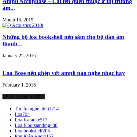
Ampli Accuphase – Cái tên quen thuộc ở thị trường
âm...
March 15, 2019
Những bộ loa bookshelf nên sắm cho bộ dàn âm
thanh...
January 25, 2016
Loa Bose nên ghép với ampli nào nghe nhạc hay
February 1, 2016
MỤC XEM NHIỀU
Tin tức nghe nhìn
1214
Loa
704
Loa Karaoke
517
Loa Floorstanding
408
Loa bookshelf
205
Phụ Kiện Audio
167