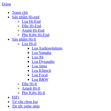
Đóng
Trang chủ
Sản phẩm Hi-end
Loa Hi-End
Đầu Hi-End
Ampli Hi-End
Phụ Kiện Hi-End
Sản phẩm Hi-fi
Loa Hi-fi
Loa Audiosolutions
Loa Yamaha
Loa Jbl
Loa Dynaudio
Loa Jamo
Loa Klipsch
Loa Focal
Loa B&W
Đầu Hi-fi
Ampli Hi-fi
Phụ Kiện Hi-fi
HiFi
Tư vấn chọn loa
Tin tức nghe nhìn