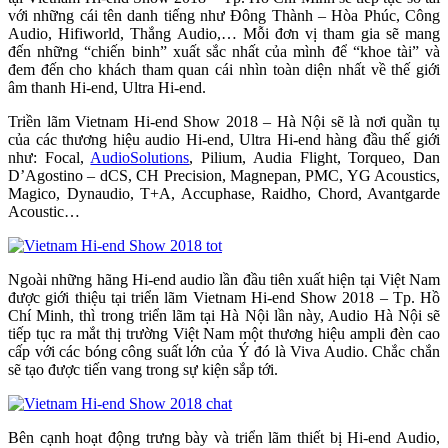
với những cái tên danh tiếng như Đông Thành – Hòa Phúc, Công
Audio, Hifiworld, Thắng Audio,… Mỗi đơn vị tham gia sẽ mang
đến những “chiến binh” xuất sắc nhất của mình để “khoe tài” và
đem đến cho khách tham quan cái nhìn toàn diện nhất về thế giới
âm thanh Hi-end, Ultra Hi-end.
Triền lãm Vietnam Hi-end Show 2018 – Hà Nội sẽ là nơi quần tụ
của các thương hiệu audio Hi-end, Ultra Hi-end hàng đầu thế giới
như: Focal,
AudioSolutions
, Pilium, Audia Flight, Torqueo, Dan
D’Agostino – dCS, CH Precision, Magnepan, PMC, YG Acoustics,
Magico, Dynaudio, T+A, Accuphase, Raidho, Chord, Avantgarde
Acoustic…
Ngoài những hãng Hi-end audio lần đầu tiên xuất hiện tại Việt Nam
được giới thiệu tại triển lãm Vietnam Hi-end Show 2018 – Tp. Hồ
Chí Minh, thì trong triển lãm tại Hà Nội lần này, Audio Hà Nội sẽ
tiếp tục ra mắt thị trường Việt Nam một thương hiệu ampli đèn cao
cấp với các bóng công suất lớn của Ý đó là Viva Audio. Chắc chắn
sẽ tạo được tiến vang trong sự kiện sắp tới.
Bên cạnh hoạt động trưng bày và triển lãm thiết bị Hi-end Audio,