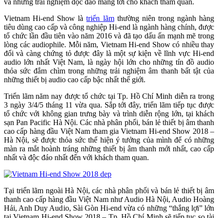
và những trải nghiệm độc đáo mang tới cho khách tham quan.
Vietnam Hi-end Show là
triển lãm
thường niên trong ngành hàng
tiêu dùng cao cấp và công nghiệp Hi-end là ngành hàng chính, được
tổ chức lần đầu tiên vào năm 2016 và đã tạo dấu ấn mạnh mẽ trong
lòng các audiophile. Mỗi năm, Vietnam Hi-end Show có nhiều thay
đổi và càng chứng tỏ được đây là một sự kiện về lĩnh vực Hi-end
audio lớn nhất Việt Nam, là ngày hội lớn cho những tín đồ audio
thỏa sức đắm chìm trong những trải nghiệm âm thanh bất tật của
những thiết bị audio cao cấp bậc nhất thế giới.
Triển lãm năm nay được tổ chức tại Tp. Hồ Chí Minh diễn ra trong
3 ngày 3/4/5 tháng 11 vừa qua. Sắp tới đây, triển lãm tiếp tục được
tổ chức với không gian trưng bày và trình diễn rộng lớn, tại khách
sạn Pan Pacific Hà Nội. Các nhà phân phối, bán lẻ thiết bị âm thanh
cao cấp hàng đầu Việt Nam tham gia Vietnam Hi-end Show 2018 –
Hà Nội, sẽ được thỏa sức thể hiện ý tưởng của mình để có những
màn ra mắt hoành tráng những thiết bị âm thanh mới nhất, cao cấp
nhất và độc đáo nhất đến với khách tham quan.
Tại triển lãm ngoài Hà Nội, các nhà phân phối và bán lẻ thiết bị âm
thanh cao cấp hàng đầu Việt Nam như Audio Hà Nội, Audio Hoàng
Hải, Anh Duy Audio, Sài Gòn Hi-end vừa có những “thắng lợi” lớn
tại Vietnam Hi-end Show 2018 – Tp. Hồ Chí Minh sẽ tiếp tục so tài