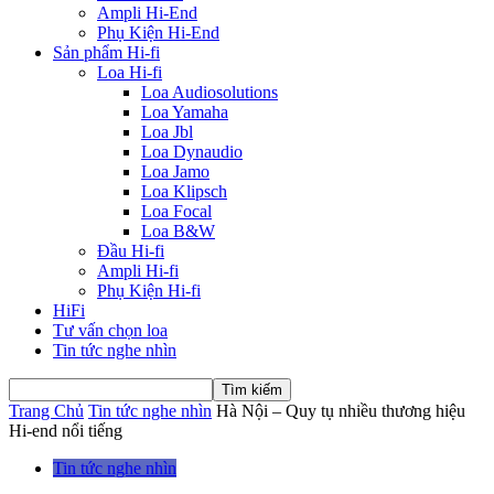
Ampli Hi-End
Phụ Kiện Hi-End
Sản phẩm Hi-fi
Loa Hi-fi
Loa Audiosolutions
Loa Yamaha
Loa Jbl
Loa Dynaudio
Loa Jamo
Loa Klipsch
Loa Focal
Loa B&W
Đầu Hi-fi
Ampli Hi-fi
Phụ Kiện Hi-fi
HiFi
Tư vấn chọn loa
Tin tức nghe nhìn
Trang Chủ
Tin tức nghe nhìn
Hà Nội – Quy tụ nhiều thương hiệu
Hi-end nổi tiếng
Tin tức nghe nhìn