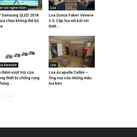
in tức nghe nhìn
Loa
 Samsung QLED 2018
Loa Sonus Faber Venere
lựa chọn không thể bỏ
3.0: Cặp loa nổi bật với
ua
thiết...
oa Karaoke
Loa
 điểm vượt trội của
Loa Acapella Cellini –
ng thiết bị chống rung
Ông vua của những mẫu
fistay...
loa kèn