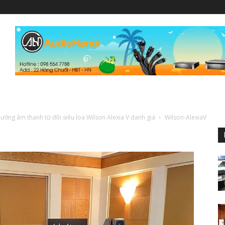
ưởng âm thanh từ đôi siêu loa Wilson Alexia V danh giá
Wilson-AlexiaV