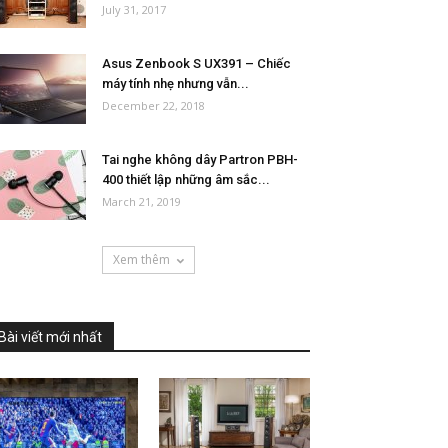
July 31, 2017
Asus Zenbook S UX391 – Chiếc
máy tính nhẹ nhưng vẫn...
December 22, 2018
Tai nghe không dây Partron PBH-
400 thiết lập những âm sắc...
March 21, 2019
Xem thêm
Bài viết mới nhất