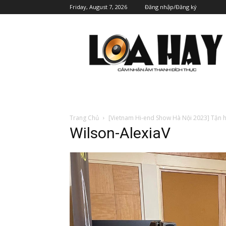
Friday, August 7, 2026
Đăng nhập/Đăng ký
Trang Chủ
[Vietnam Hi-end Show Hà Nội 2023] Tận h
Wilson-AlexiaV