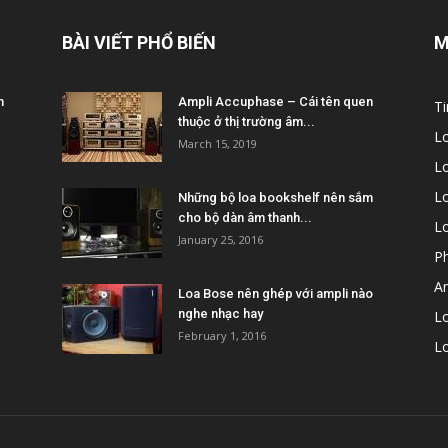
BÀI VIẾT PHỔ BIẾN
M
m
Ampli Accuphase – Cái tên quen
Ti
thuộc ở thị trường âm...
L
March 15, 2019
L
Lo
Những bộ loa bookshelf nên sắm
cho bộ dàn âm thanh...
L
January 25, 2016
P
A
Loa Bose nên ghép với ampli nào
nghe nhạc hay
Lo
February 1, 2016
L