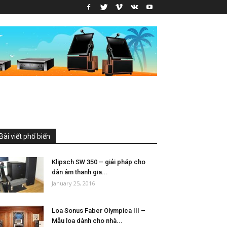
Bài viết phổ biến
Klipsch SW 350 – giải pháp cho
dàn âm thanh gia...
January 25, 2016
Loa Sonus Faber Olympica III –
Mẫu loa dành cho nhà...