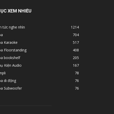
ỤC XEM NHIỀU
n tức nghe nhìn
1214
oa
704
oa Karaoke
517
a Floorstanding
408
oa bookshelf
205
hụ Kiện Audio
167
mpli
78
a di động
76
oa Subwoofer
76