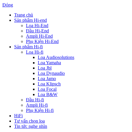
Đóng
Trang chủ
Sản phẩm Hi-end
Loa Hi-End
Đầu Hi-End
Ampli Hi-End
Phụ Kiện Hi-End
Sản phẩm Hi-fi
Loa Hi-fi
Loa Audiosolutions
Loa Yamaha
Loa Jbl
Loa Dynaudio
Loa Jamo
Loa Klipsch
Loa Focal
Loa B&W
Đầu Hi-fi
Ampli Hi-fi
Phụ Kiện Hi-fi
HiFi
Tư vấn chọn loa
Tin tức nghe nhìn