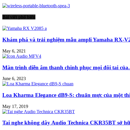
Bài viết phổ biến
Khám phá và trải nghiệm mẫu ampli Yamaha RX-V
May 6, 2021
Màn trình diễn âm thanh chinh phục mọi đôi tai của.
June 6, 2023
Loa Kharma Elegance dB9-S: chuẩn mực của một thiết
May 17, 2019
Tai nghe không dây Audio Technica CKR35BT sở hữu 