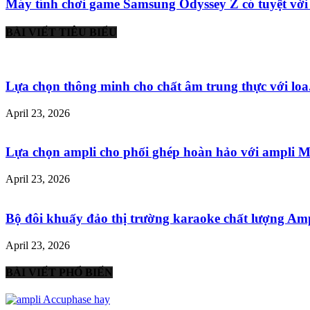
Máy tính chơi game Samsung Odyssey Z có tuyệt vời 
BÀI VIẾT TIÊU BIỂU
Lựa chọn thông minh cho chất âm trung thực với loa.
April 23, 2026
Lựa chọn ampli cho phối ghép hoàn hảo với ampli Mu
April 23, 2026
Bộ đôi khuấy đảo thị trường karaoke chất lượng Ampl
April 23, 2026
BÀI VIẾT PHỔ BIẾN