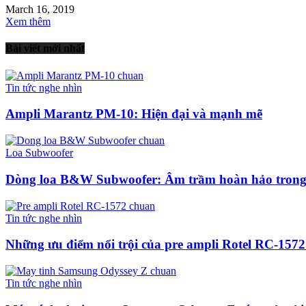
March 16, 2019
Xem thêm
Bài viết mới nhất
Tin tức nghe nhìn
Ampli Marantz PM-10: Hiện đại và mạnh mẽ
Loa Subwoofer
Dòng loa B&W Subwoofer: Âm trầm hoàn hảo trong
Tin tức nghe nhìn
Những ưu điểm nổi trội của pre ampli Rotel RC-1572
Tin tức nghe nhìn