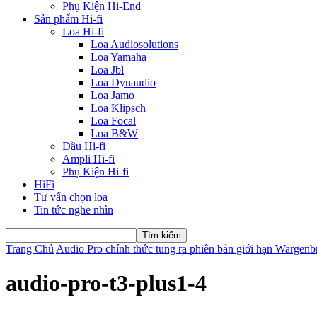
Phụ Kiện Hi-End
Sản phẩm Hi-fi
Loa Hi-fi
Loa Audiosolutions
Loa Yamaha
Loa Jbl
Loa Dynaudio
Loa Jamo
Loa Klipsch
Loa Focal
Loa B&W
Đầu Hi-fi
Ampli Hi-fi
Phụ Kiện Hi-fi
HiFi
Tư vấn chọn loa
Tin tức nghe nhìn
Trang Chủ
Audio Pro chính thức tung ra phiên bản giới hạn Wargenb
audio-pro-t3-plus1-4