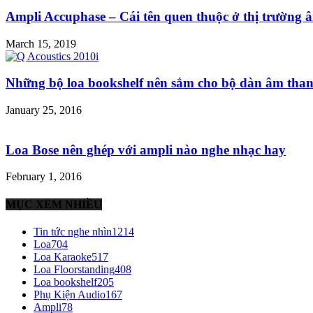
Ampli Accuphase – Cái tên quen thuộc ở thị trường â
March 15, 2019
Những bộ loa bookshelf nên sắm cho bộ dàn âm than
January 25, 2016
Loa Bose nên ghép với ampli nào nghe nhạc hay
February 1, 2016
MỤC XEM NHIỀU
Tin tức nghe nhìn
1214
Loa
704
Loa Karaoke
517
Loa Floorstanding
408
Loa bookshelf
205
Phụ Kiện Audio
167
Ampli
78