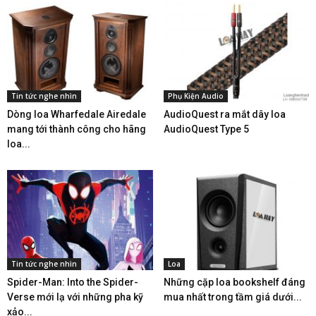
Tin tức nghe nhìn
Phụ Kiện Audio
Dòng loa Wharfedale Airedale
AudioQuest ra mắt dây loa
mang tới thành công cho hãng
AudioQuest Type 5
loa...
Tin tức nghe nhìn
Loa
Spider-Man: Into the Spider-
Những cặp loa bookshelf đáng
Verse mới lạ với những pha kỹ
mua nhất trong tầm giá dưới...
xảo...