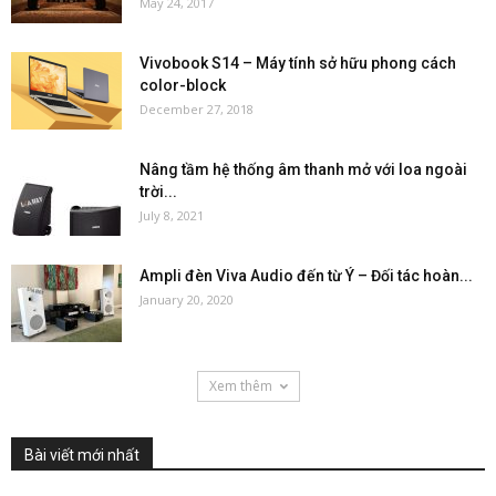
May 24, 2017
Vivobook S14 – Máy tính sở hữu phong cách
color-block
December 27, 2018
Nâng tầm hệ thống âm thanh mở với loa ngoài
trời...
July 8, 2021
Ampli đèn Viva Audio đến từ Ý – Đối tác hoàn...
January 20, 2020
Xem thêm
Bài viết mới nhất