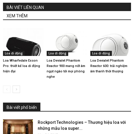
BÀI VIẾT LIÊN QUAN
XEM THÊM
Loa di động
Loa di động
Loa di động
Loa Wharfedale Exson
Loa Devialet Phantom
Loa Devialet Phantom
Pro: thiết kế loa di động
Reactor 900 mang nốt âm
Reactor 600: trải nghiệm
hiện đại
ngọt ngào tới mọi phòng
âm thanh thời thượng
nghe
Bài viết phổ biến
Rockport Technologies – Thương hiệu loa với
những mẫu loa super...