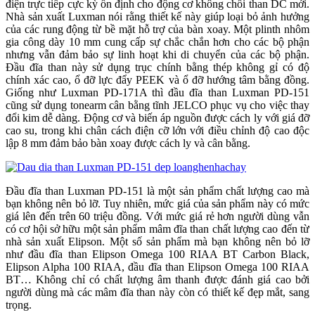
điện trực tiếp cực kỳ ổn định cho động cơ không chổi than DC mới.
Nhà sản xuất Luxman nói rằng thiết kế này giúp loại bỏ ảnh hưởng
của các rung động từ bề mặt hỗ trợ của bàn xoay. Một plinth nhôm
gia công dày 10 mm cung cấp sự chắc chắn hơn cho các bộ phận
nhưng vẫn đảm bảo sự linh hoạt khi di chuyển của các bộ phận.
Đầu đĩa than này sử dụng trục chính bằng thép không gỉ có độ
chính xác cao, ổ đỡ lực đẩy PEEK và ổ đỡ hướng tâm bằng đồng.
Giống như Luxman PD-171A thì đầu đĩa than Luxman PD-151
cũng sử dụng tonearm cân bằng tĩnh JELCO phục vụ cho việc thay
đổi kim dễ dàng. Động cơ và biến áp nguồn được cách ly với giá đỡ
cao su, trong khi chân cách điện cỡ lớn với điều chỉnh độ cao độc
lập 8 mm đảm bảo bàn xoay được cách ly và cân bằng.
Đầu đĩa than Luxman PD-151 là một sản phẩm chất lượng cao mà
bạn không nên bỏ lỡ. Tuy nhiên, mức giá của sản phẩm này có mức
giá lên đến trên 60 triệu đồng. Với mức giá rẻ hơn người dùng vẫn
có cơ hội sở hữu một sản phẩm mâm đĩa than chất lượng cao đến từ
nhà sản xuất Elipson. Một số sản phẩm mà bạn không nên bỏ lỡ
như đầu đĩa than Elipson Omega 100 RIAA BT Carbon Black,
Elipson Alpha 100 RIAA, đầu đĩa than Elipson Omega 100 RIAA
BT… Không chỉ có chất lượng âm thanh được đánh giá cao bởi
người dùng mà các mâm đĩa than này còn có thiết kế đẹp mắt, sang
trọng.