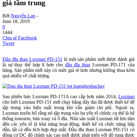
giá tầm trung
Bởi
Nguyễn Lan
-
June 18, 2019
0
1444
Chia sẻ Facebook
Tweet
Đầu đĩa than Luxman PD-151
là một sản phẩm mới được đánh giá
là sự thay thế hợp lí hơn cho
đầu đĩa than
Luxman PD-171 của
hãng. Sản phẩm mới này có mức giá rẻ hơn nhưng không thua kém
quá nhiều về chất lượng.
Sau phiên bản Luxman PD-171A cao cấp hơn năm 2014,
Luxman
cho biết Luxman PD-151 mới chạy bằng dây đai đã được thiết kế để
tập trung vào hiệu suất trong khi vẫn giảm chi phí. Ngoài ra,
Luxman tuyên bố rằng nó tập trung vào ba yếu tố chính; cụ thể là hệ
thống tonearm, bàn xoay và ổ đĩa. Nhà sản xuất Luxman rất lưu tâm
đến các yếu tố là khả năng hoạt động, thiết kế và chức năng hấp
dẫn, tất cả đều tích hợp đẹp mắt. Đầu đĩa than Luxman PD-151 có
động cơ DC độ chính xác cao mới được phát triển với độ rung được