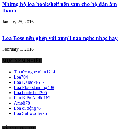
Những bộ loa bookshelf nên sắm cho bộ dàn âm
thanh...
January 25, 2016
Loa Bose nên ghép với ampli nào nghe nhạc hay
February 1, 2016
MỤC XEM NHIỀU
Tin tức nghe nhìn
1214
Loa
704
Loa Karaoke
517
Loa Floorstanding
408
Loa bookshelf
205
Phụ Kiện Audio
167
Ampli
78
Loa di động
76
Loa Subwoofer
76
VỀ CHÚNG TÔI