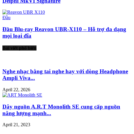
Delphi MkVI Signature
Đầu
Đầu Blu-ray Reavon UBR-X110 – Hỗ trợ đa dạng
mọi loại đĩa
Bài viết phổ biến
Nghe nhạc bằng tai nghe hay với dòng Headphone
Ampli Viva...
April 22, 2026
Dây nguồn A.R.T Monolith SE cung cấp nguồn
năng lượng mạnh...
April 21, 2023