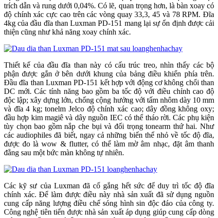
trích dẫn và rung dưới 0,04%. Có lẽ, quan trọng hơn, là bàn xoay có
độ chính xác cực cao trên các vòng quay 33,3, 45 và 78 RPM. Đĩa
4kg của đầu đĩa than Luxman PD-151 mang lại sự ổn định được cải
thiện cũng như khả năng xoay chính xác.
Thiết kế của đầu đĩa than này có cấu trúc treo, nhìn thấy các bộ
phận được gắn ở bên dưới khung của bảng điều khiển phía trên.
Đầu đĩa than Luxman PD-151 kết hợp với động cơ không chổi than
DC mới. Các tính năng bao gồm ba tốc độ với điều chỉnh cao độ
độc lập; xây dựng lớn, chống cộng hưởng với tấm nhôm dày 10 mm
và đĩa 4 kg; tonelm Jelco độ chính xác cao; dây đồng không oxy;
đầu hợp kim magiê và dây nguồn IEC có thể tháo rời. Các phụ kiện
tùy chọn bao gồm nắp che bụi và đối trọng tonearm thứ hai. Như
các audiophiles đã biết, ngay cả những biến thể nhỏ về tốc độ đĩa,
được đo là wow & flutter, có thể làm mờ âm nhạc, đặt âm thanh
đằng sau một bức màn không tự nhiên.
Các kỹ sư của Luxman đã cố gắng hết sức để duy trì tốc độ đĩa
chính xác. Để làm được điều này nhà sản xuất đã sử dụng nguồn
cung cấp năng lượng điều chế sóng hình sin độc đáo của công ty.
Công nghệ tiên tiến được nhà sản xuất áp dụng giúp cung cấp dòng