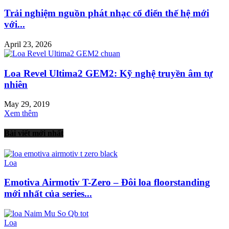
Trải nghiệm nguồn phát nhạc cổ điển thế hệ mới
với...
April 23, 2026
Loa Revel Ultima2 GEM2: Kỹ nghệ truyền âm tự
nhiên
May 29, 2019
Xem thêm
Bài viết mới nhất
Loa
Emotiva Airmotiv T-Zero – Đôi loa floorstanding
mới nhất của series...
Loa