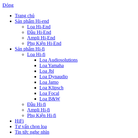
Đóng
Trang chủ
Sản phẩm Hi-end
Loa Hi-End
Đầu Hi-End
Ampli Hi-End
Phụ Kiện Hi-End
Sản phẩm Hi-fi
Loa Hi-fi
Loa Audiosolutions
Loa Yamaha
Loa Jbl
Loa Dynaudio
Loa Jamo
Loa Klipsch
Loa Focal
Loa B&W
Đầu Hi-fi
Ampli Hi-fi
Phụ Kiện Hi-fi
HiFi
Tư vấn chọn loa
Tin tức nghe nhìn