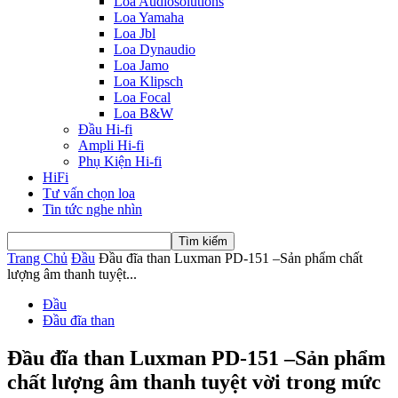
Loa Audiosolutions
Loa Yamaha
Loa Jbl
Loa Dynaudio
Loa Jamo
Loa Klipsch
Loa Focal
Loa B&W
Đầu Hi-fi
Ampli Hi-fi
Phụ Kiện Hi-fi
HiFi
Tư vấn chọn loa
Tin tức nghe nhìn
Trang Chủ
Đầu
Đầu đĩa than Luxman PD-151 –Sản phẩm chất
lượng âm thanh tuyệt...
Đầu
Đầu đĩa than
Đầu đĩa than Luxman PD-151 –Sản phẩm
chất lượng âm thanh tuyệt vời trong mức