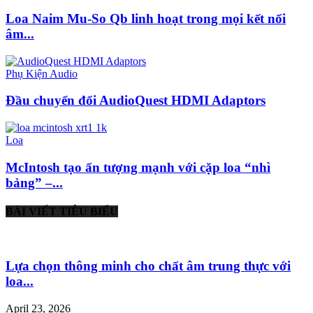
Loa Naim Mu-So Qb linh hoạt trong mọi kết nối
âm...
Phụ Kiện Audio
Đầu chuyển đổi AudioQuest HDMI Adaptors
Loa
McIntosh tạo ấn tượng mạnh với cặp loa “nhì
bảng” –...
BÀI VIẾT TIÊU BIỂU
Lựa chọn thông minh cho chất âm trung thực với
loa...
April 23, 2026