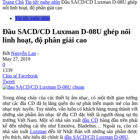
Trang Chủ
Tin tức nghe nhìn
Đầu SACD/CD Luxman D-08U ghép
nối linh hoạt, độ phân giải cao
Tin tức nghe nhìn
Đầu SACD/CD Luxman D-08U ghép nối
linh hoạt, độ phân giải cao
Bởi
Nguyễn Lan
-
May 27, 2019
0
1339
Chia sẻ Facebook
Tweet
Trong dòng chảy của các thiết bị âm nhạc, có một thời gian tưởng
như các đĩa CD đã bị lãng quên do sự phát triển mạnh mẽ của âm
nhạc trực tuyến. Tuy nhiên, vẫn luôn có khách hàng trung thành với
những sản phẩm âm nhạc từ đĩa CD đặc biệt là người dùng tại thị
trường Việt Nam. Một số nhà sản xuất
đầu CD
hàng đầu trên phải
kể đến những cái tên như Emotiva, Bladelius… Ngoài ra, còn có
nhà sản xuất
Luxman
đến từ Nhật Bản với những sản phẩm được
yêu thích, tiêu biểu đó chính là
đầu SACD/CD Luxman D-08U
.