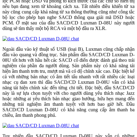
lọc PCM hoặc DSD và phóng to kích thước của các chữ số hiển thị
nếu bạn đang xem từ khoảng cách xa. Tất nhiên điều khiển từ xa
này cũng cung cấp khả năng từ xa thông thường cũng như công tắc
bộ lọc cho phép bạn nghe SACD thông qua giải mã DSD hoặc
PCM. Ở mặt sau của đầu SACD/CD Luxman D-08U này người
dùng sẽ tìm thấy một bộ RCA và một bộ đầu ra XLR.
Ngoài đầu vào kỹ thuật số USB (loại B), Luxman cũng chấp nhận
đầu vào quang và đồng trục. Sản phẩm đầu SACD/CD Luxman D-
08U tốt hơn với hầu hết các SACD cổ điển được đánh giá theo trải
nghiệm của phần đa người dùng. Sản phẩm này có khả năng tái
hiện âm thanh trơn tru, mượt mà và có độ chính xác cao. Đặc biệt kể
cả với những bản nhạc có âm tiết tấu nhanh với rất nhiều các loại
nhạc cụ đan xen thì đầu SACD/CD Luxman D-08U vẫn có khả
năng tái hiện chính xác đến từng chi tiết. Đặc biệt, đầu SACD/CD
này là sự lựa chọn tuyệt vời cho người dùng yêu thích nhạc Jazz
hoặc những ai yêu thích bản nhạc giao hưởng, hứa hẹn mang đến
những trải nghiệm âm thanh tuyệt vời hơn bao giờ hết. Đầu
SACD/CD Luxman D-08U có khả năng cung cấp âm thanh ba
chiều, âm thanh phong phú.
Tuy nhiên đầu SACD/CD Luxman D-08U này vẫn có những