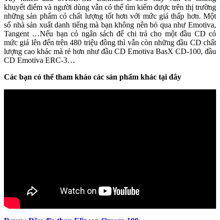
khuyết điểm và người dùng vẫn có thể tìm kiếm được trên thị trường
những sản phẩm có chất lượng tốt hơn với mức giá thấp hơn. Một
số nhà sản xuất danh tiếng mà bạn không nên bỏ qua như Emotiva,
Tangent …Nếu bạn có ngân sách để chi trả cho một đầu CD có
mức giá lên đến trên 480 triệu đồng thì vẫn còn những đầu CD chất
lượng cao khác mà rẻ hơn như đầu CD Emotiva BasX CD-100, đầu
CD Emotiva ERC-3…
Các bạn có thể tham khảo các sản phẩm khác tại đây