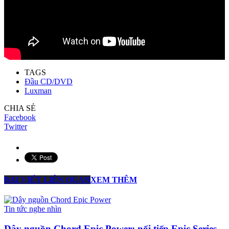
TAGS
Đầu CD/DVD
Luxman
CHIA SẺ
Facebook
Twitter
BÀI VIẾT LIÊN QUAN
XEM THÊM
Tin tức nghe nhìn
Dây nguồn Chord Epic Power: nối tiếp Epic Series