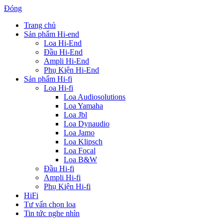
Đóng
Trang chủ
Sản phẩm Hi-end
Loa Hi-End
Đầu Hi-End
Ampli Hi-End
Phụ Kiện Hi-End
Sản phẩm Hi-fi
Loa Hi-fi
Loa Audiosolutions
Loa Yamaha
Loa Jbl
Loa Dynaudio
Loa Jamo
Loa Klipsch
Loa Focal
Loa B&W
Đầu Hi-fi
Ampli Hi-fi
Phụ Kiện Hi-fi
HiFi
Tư vấn chọn loa
Tin tức nghe nhìn