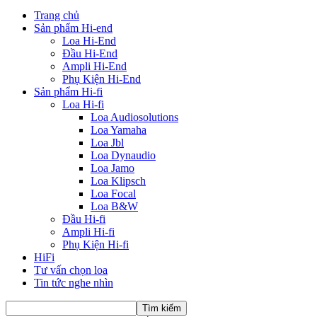
Trang chủ
Sản phẩm Hi-end
Loa Hi-End
Đầu Hi-End
Ampli Hi-End
Phụ Kiện Hi-End
Sản phẩm Hi-fi
Loa Hi-fi
Loa Audiosolutions
Loa Yamaha
Loa Jbl
Loa Dynaudio
Loa Jamo
Loa Klipsch
Loa Focal
Loa B&W
Đầu Hi-fi
Ampli Hi-fi
Phụ Kiện Hi-fi
HiFi
Tư vấn chọn loa
Tin tức nghe nhìn