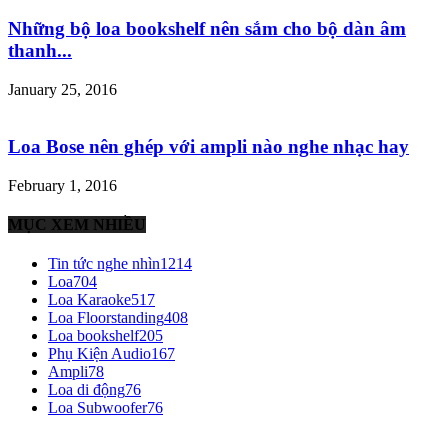
Những bộ loa bookshelf nên sắm cho bộ dàn âm
thanh...
January 25, 2016
Loa Bose nên ghép với ampli nào nghe nhạc hay
February 1, 2016
MỤC XEM NHIỀU
Tin tức nghe nhìn
1214
Loa
704
Loa Karaoke
517
Loa Floorstanding
408
Loa bookshelf
205
Phụ Kiện Audio
167
Ampli
78
Loa di động
76
Loa Subwoofer
76