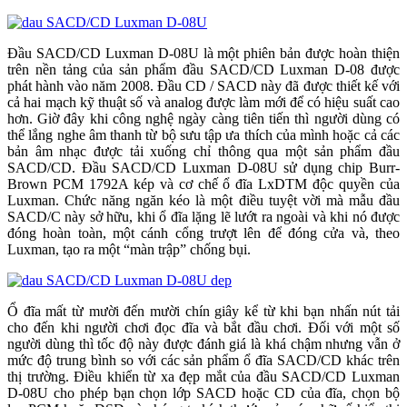
Đầu SACD/CD Luxman D-08U là một phiên bản được hoàn thiện
trên nền tảng của sản phẩm đầu SACD/CD Luxman D-08 được
phát hành vào năm 2008. Đầu CD / SACD này đã được thiết kế với
cả hai mạch kỹ thuật số và analog được làm mới để có hiệu suất cao
hơn. Giờ đây khi công nghệ ngày càng tiên tiến thì người dùng có
thể lắng nghe âm thanh từ bộ sưu tập ưa thích của mình hoặc cả các
bản âm nhạc được tải xuống chỉ thông qua một sản phẩm đầu
SACD/CD. Đầu SACD/CD Luxman D-08U sử dụng chip Burr-
Brown PCM 1792A kép và cơ chế ổ đĩa LxDTM độc quyền của
Luxman. Chức năng ngăn kéo là một điều tuyệt vời mà mẫu đầu
SACD/C này sở hữu, khi ổ đĩa lặng lẽ lướt ra ngoài và khi nó được
đóng hoàn toàn, một cánh cổng trượt lên để đóng cửa và, theo
Luxman, tạo ra một “màn trập” chống bụi.
Ổ đĩa mất từ mười đến mười chín giây kể từ khi bạn nhấn nút tải
cho đến khi người chơi đọc đĩa và bắt đầu chơi. Đối với một số
người dùng thì tốc độ này được đánh giá là khá chậm nhưng vẫn ở
mức độ trung bình so với các sản phẩm ổ đĩa SACD/CD khác trên
thị trường. Điều khiển từ xa đẹp mắt của đầu SACD/CD Luxman
D-08U cho phép bạn chọn lớp SACD hoặc CD của đĩa, chọn bộ