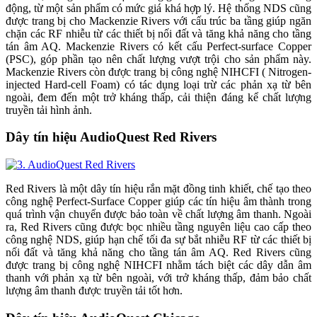
động, từ một sản phẩm có mức giá khá hợp lý. Hệ thống NDS cũng
được trang bị cho Mackenzie Rivers với cấu trúc ba tầng giúp ngăn
chặn các RF nhiễu từ các thiết bị nối đất và tăng khả năng cho tầng
tán âm AQ. Mackenzie Rivers có kết cấu Perfect-surface Copper
(PSC), góp phần tạo nên chất lượng vượt trội cho sản phẩm này.
Mackenzie Rivers còn được trang bị công nghệ NIHCFI ( Nitrogen-
injected Hard-cell Foam) có tác dụng loại trừ các phản xạ từ bên
ngoài, đem đến một trở kháng thấp, cải thiện đáng kể chất lượng
truyền tải hình ảnh.
Dây tín hiệu AudioQuest Red Rivers
Red Rivers là một dây tín hiệu rắn mặt đồng tinh khiết, chế tạo theo
công nghệ Perfect-Surface Copper giúp các tín hiệu âm thành trong
quá trình vận chuyển được bảo toàn về chất lượng âm thanh. Ngoài
ra, Red Rivers cũng được bọc nhiều tầng nguyên liệu cao cấp theo
công nghệ NDS, giúp hạn chế tối đa sự bắt nhiễu RF từ các thiết bị
nối đất và tăng khả năng cho tầng tán âm AQ. Red Rivers cũng
được trang bị công nghệ NIHCFI nhằm tách biệt các dây dẫn âm
thanh với phản xạ từ bên ngoài, với trở kháng thấp, đảm bảo chất
lượng âm thanh được truyền tải tốt hơn.