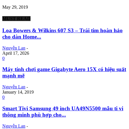
May 29, 2019
MUST READ
Loa Bowers & Wilkins 607 S3 – Trái tim hoàn hảo
cho dàn Home...
Nguyễn Lan
-
April 17, 2026
0
Máy tính chơi game Gigabyte Aero 15X có hiệu suất
mạnh mẽ
Nguyễn Lan
-
January 14, 2019
0
Smart Tivi Samsung 49 inch UA49N5500 mẫu ti vi
thông minh phù hợp cho...
Nguyễn Lan
-