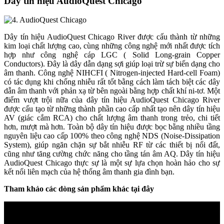
Dây tín hiệu AudioQuest Chicago
Dây tín hiệu AudioQuest Chicago River được cấu thành từ những
kim loại chất lượng cao, cùng những công nghệ mới nhất được tích
hợp như công nghệ cáp LGC ( Solid Long-grain Copper
Conductors). Đây là dây dẫn dạng sợi giúp loại trừ sự biến dạng cho
âm thanh. Công nghệ NIHCFI ( Nitrogen-injected Hard-cell Foam)
có tác dụng khi chống nhiễu rất tốt bằng cách làm tách biệt các dây
dẫn âm thanh với phản xạ từ bên ngoài bằng hợp chất khí ni-tơ. Một
điểm vượt trội nữa của dây tín hiệu AudioQuest Chicago River
được cấu tạo từ những thành phần cao cấp nhất tạo nên dây tín hiệu
AV (giác cắm RCA) cho chất lượng âm thanh trong trẻo, chi tiết
hơn, mượt mà hơn. Toàn bộ dây tín hiệu được bọc bằng nhiều tầng
nguyên liệu cao cấp 100% theo công nghệ NDS (Noise-Dissipation
System), giúp ngăn chặn sự bắt nhiễu RF từ các thiết bị nối đất,
cũng như tăng cường chức năng cho tầng tán âm AQ. Dây tín hiệu
AudioQuest Chicago thực sự là một sự lựa chọn hoàn hảo cho sự
kết nối liên mạch của hệ thống âm thanh gia đình bạn.
Tham khảo các dòng sản phẩm khác tại đây