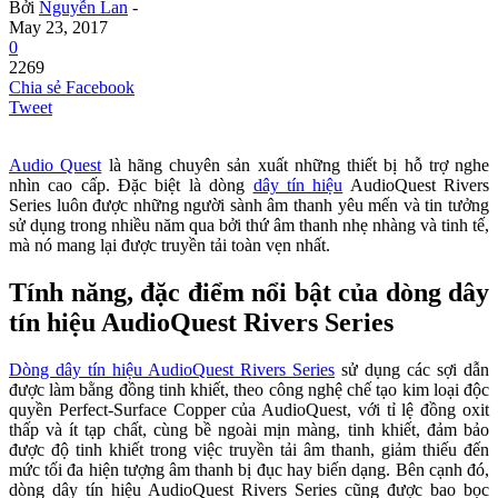
Bởi
Nguyễn Lan
-
May 23, 2017
0
2269
Chia sẻ Facebook
Tweet
Audio Quest
là hãng chuyên sản xuất những thiết bị hỗ trợ nghe
nhìn cao cấp. Đặc biệt là dòng
dây tín hiệu
AudioQuest Rivers
Series luôn được những người sành âm thanh yêu mến và tin tưởng
sử dụng trong nhiều năm qua bởi thứ âm thanh nhẹ nhàng và tinh tế,
mà nó mang lại được truyền tải toàn vẹn nhất.
Tính năng, đặc điểm nổi bật của dòng dây
tín hiệu AudioQuest Rivers Series
Dòng dây tín hiệu AudioQuest Rivers Series
sử dụng các sợi dẫn
được làm bằng đồng tinh khiết, theo công nghệ chế tạo kim loại độc
quyền Perfect-Surface Copper của AudioQuest, với tỉ lệ đồng oxit
thấp và ít tạp chất, cùng bề ngoài mịn màng, tinh khiết, đảm bảo
được độ tinh khiết trong việc truyền tải âm thanh, giảm thiếu đến
mức tối đa hiện tượng âm thanh bị đục hay biến dạng. Bên cạnh đó,
dòng dây tín hiệu AudioQuest Rivers Series cũng được bao bọc