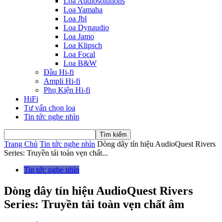
Loa Audiosolutions
Loa Yamaha
Loa Jbl
Loa Dynaudio
Loa Jamo
Loa Klipsch
Loa Focal
Loa B&W
Đầu Hi-fi
Ampli Hi-fi
Phụ Kiện Hi-fi
HiFi
Tư vấn chọn loa
Tin tức nghe nhìn
Trang Chủ
Tin tức nghe nhìn
Dòng dây tín hiệu AudioQuest Rivers
Series: Truyền tải toàn vẹn chất...
Tin tức nghe nhìn
Dòng dây tín hiệu AudioQuest Rivers
Series: Truyền tải toàn vẹn chất âm