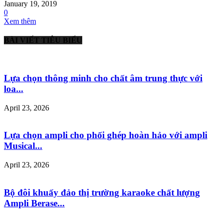
January 19, 2019
0
Xem thêm
BÀI VIẾT TIÊU BIỂU
Lựa chọn thông minh cho chất âm trung thực với
loa...
April 23, 2026
Lựa chọn ampli cho phối ghép hoàn hảo với ampli
Musical...
April 23, 2026
Bộ đôi khuấy đảo thị trường karaoke chất lượng
Ampli Berase...