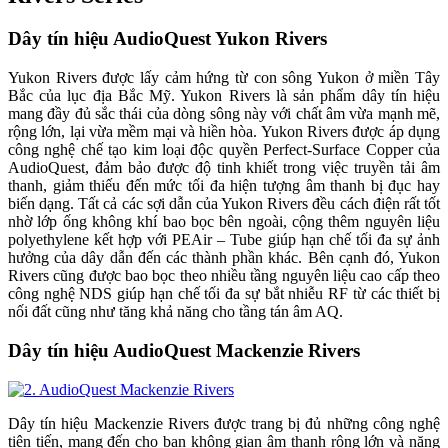
Dây tín hiệu AudioQuest Yukon Rivers
Yukon Rivers được lấy cảm hứng từ con sông Yukon ở miền Tây
Bắc của lục địa Bắc Mỹ. Yukon Rivers là sản phẩm dây tín hiệu
mang đầy đủ sắc thái của dòng sông này với chất âm vừa mạnh mẽ,
rộng lớn, lại vừa mềm mại và hiền hòa. Yukon Rivers được áp dụng
công nghệ chế tạo kim loại độc quyền Perfect-Surface Copper của
AudioQuest, đảm bảo được độ tinh khiết trong việc truyền tải âm
thanh, giảm thiếu đến mức tối đa hiện tượng âm thanh bị đục hay
biến dạng. Tất cả các sợi dẫn của Yukon Rivers đều cách điện rất tốt
nhờ lớp ống không khí bao bọc bên ngoài, cộng thêm nguyên liệu
polyethylene kết hợp với PEAir – Tube giúp hạn chế tối đa sự ảnh
hưởng của dây dẫn đến các thành phần khác. Bên cạnh đó, Yukon
Rivers cũng được bao bọc theo nhiều tầng nguyên liệu cao cấp theo
công nghệ NDS giúp hạn chế tối đa sự bắt nhiễu RF từ các thiết bị
nối đất cũng như tăng khả năng cho tầng tán âm AQ.
Dây tín hiệu AudioQuest Mackenzie Rivers
Dây tín hiệu Mackenzie Rivers được trang bị đủ những công nghệ
tiên tiến, mang đến cho bạn không gian âm thanh rộng lớn và năng