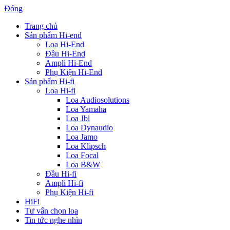
Đóng
Trang chủ
Sản phẩm Hi-end
Loa Hi-End
Đầu Hi-End
Ampli Hi-End
Phụ Kiện Hi-End
Sản phẩm Hi-fi
Loa Hi-fi
Loa Audiosolutions
Loa Yamaha
Loa Jbl
Loa Dynaudio
Loa Jamo
Loa Klipsch
Loa Focal
Loa B&W
Đầu Hi-fi
Ampli Hi-fi
Phụ Kiện Hi-fi
HiFi
Tư vấn chọn loa
Tin tức nghe nhìn