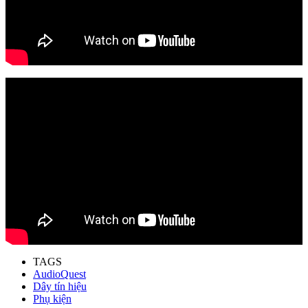
TAGS
AudioQuest
Dây tín hiệu
Phụ kiện