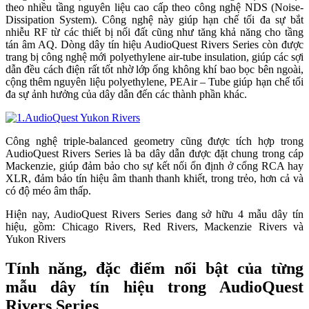
theo nhiều tầng nguyên liệu cao cấp theo công nghệ NDS (Noise-
Dissipation System). Công nghệ này giúp hạn chế tối đa sự bắt
nhiễu RF từ các thiết bị nối đất cũng như tăng khả năng cho tầng
tán âm AQ. Dòng dây tín hiệu AudioQuest Rivers Series còn được
trang bị công nghệ mới polyethylene air-tube insulation, giúp các sợi
dẫn đều cách điện rất tốt nhờ lớp ống không khí bao bọc bên ngoài,
cộng thêm nguyên liệu polyethylene, PEAir – Tube giúp hạn chế tối
đa sự ảnh hưởng của dây dẫn đến các thành phần khác.
Công nghệ triple-balanced geometry cũng được tích hợp trong
AudioQuest Rivers Series là ba dây dẫn được đặt chung trong cáp
Mackenzie, giúp đảm bảo cho sự kết nối ổn định ở cổng RCA hay
XLR, đảm bảo tín hiệu âm thanh thanh khiết, trong trẻo, hơn cả và
có độ méo âm thấp.
Hiện nay, AudioQuest Rivers Series đang sở hữu 4 mẫu dây tín
hiệu, gồm: Chicago Rivers, Red Rivers, Mackenzie Rivers và
Yukon Rivers
Tính năng, đặc điểm nổi bật của từng
mẫu dây tín hiệu trong AudioQuest
Rivers Series