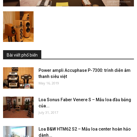
Bài viết phổ biến
Power ampli Accuphase P-7300: trình diễn âm
thanh siêu việt
May 16, 2019
Loa Sonus Faber Venere S – Mẫu loa đầu bảng
của...
July 31, 2017
Loa B&W HTM62 S2 – Mẫu loa center hoàn hảo
dành...