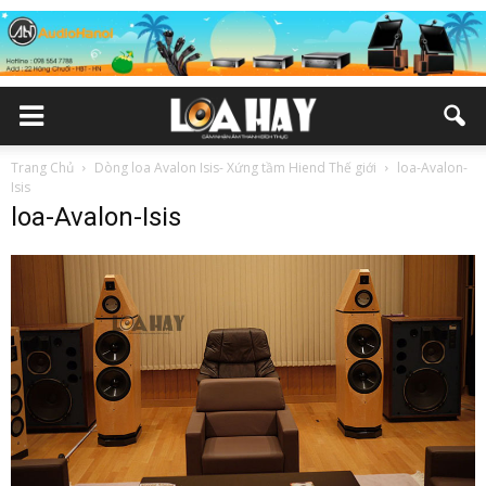
Trang Chủ
Dòng loa Avalon Isis- Xứng tầm Hiend Thế giới
loa-Avalon-
Isis
loa-Avalon-Isis