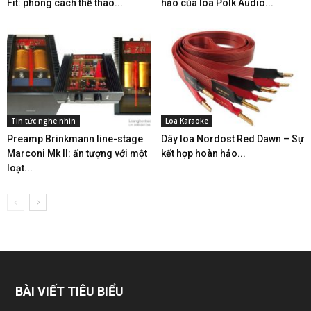
Fit: phong cách thể thao...
hảo của loa Polk Audio...
Tin tức nghe nhìn
Loa Karaoke
Preamp Brinkmann line-stage
Dây loa Nordost Red Dawn – Sự
Marconi Mk II: ấn tượng với một
kết hợp hoàn hảo...
loạt...
BÀI VIẾT TIÊU BIỂU