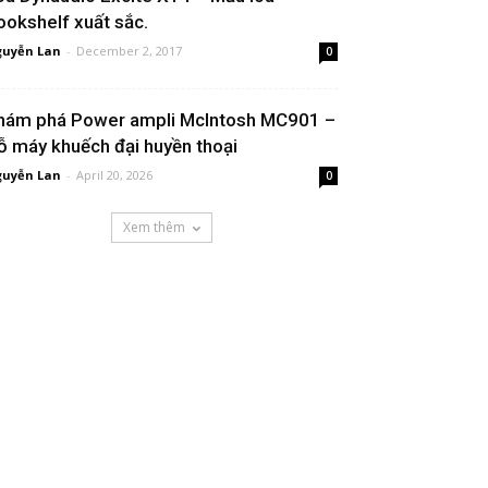
ookshelf xuất sắc.
uyễn Lan
-
December 2, 2017
0
hám phá Power ampli McIntosh MC901 –
ỗ máy khuếch đại huyền thoại
uyễn Lan
-
April 20, 2026
0
Xem thêm