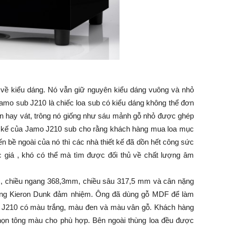
u về kiểu dáng. Nó vẫn giữ nguyên kiểu dáng vuông và nhỏ
mo sub J210 là chiếc loa sub có kiểu dáng không thể đơn
n hay vát, trông nó giống như sáu mảnh gỗ nhỏ được ghép
ết kế của Jamo J210 sub cho rằng khách hàng mua loa mục
ến bề ngoài của nó thì các nhà thiết kế đã dồn hết công sức
 giá , khó có thể mà tìm được đối thủ về chất lượng âm
, chiều ngang 368,3mm, chiều sâu 317,5 mm và cân nặng
 tiếng Kieron Dunk đảm nhiệm. Ông đã dùng gỗ MDF để làm
 J210 có màu trắng, màu đen và màu vân gỗ. Khách hàng
chọn tông màu cho phù hợp. Bên ngoài thùng loa đều được