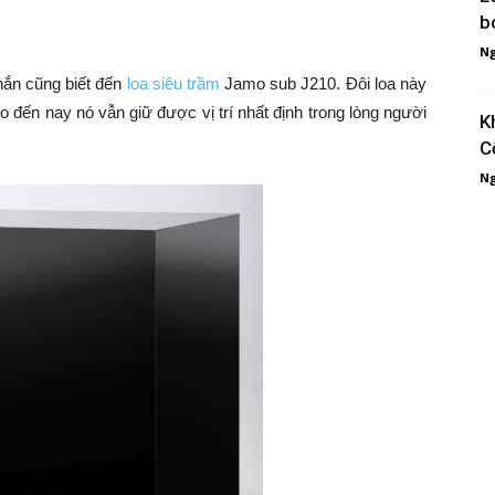
b
Ng
hắn cũng biết đến
loa siêu trầm
Jamo sub J210. Đôi loa này
cho đến nay nó vẫn giữ được vị trí nhất định trong lòng người
K
C
Ng