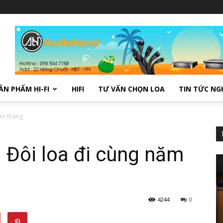
ẢN PHẨM HI-FI
HIFI
TƯ VẤN CHỌN LOA
TIN TỨC NG
ăm tháng
 Đôi loa đi cùng năm
4244
0