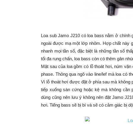
Loa sub Jamo J210 có loa bass nằm ở chính g
ngoài được mạ một lớp nhôm. Hợp chất này gi
nhanh mọi tần số, đặc biệt là những tần số th
tối đa rung chấn, loa bass còn có thêm gân nh
Mặt sau của loa gồm có lỗ thoát hơi, núm vặn 
phase. Thông qua ngõ vào line/lef mà loa có t
Vì lỗ thoát hơi được đặt ở phía sau mà không 
tiếp xuống sàn cứng hoặc kệ mà không cần p
dùng cũng nên lưu ý không nên đặt Jamo J210
hơi. Tiếng bass sẽ bị bí và sẽ có cảm giác bị dộ