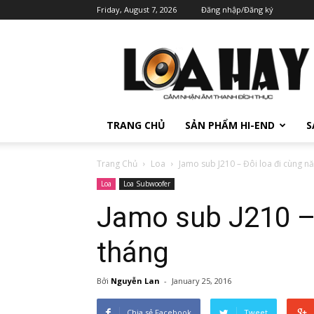
Friday, August 7, 2026
Đăng nhập/Đăng ký
TRANG CHỦ
SẢN PHẨM HI-END
S
Trang Chủ
Loa
Jamo sub J210 – Đôi loa đi cùng n
Loa
Loa Subwoofer
Jamo sub J210 –
tháng
Bởi
Nguyễn Lan
-
January 25, 2016
Chia sẻ Facebook
Tweet