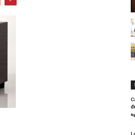
C
đ
Ng
L