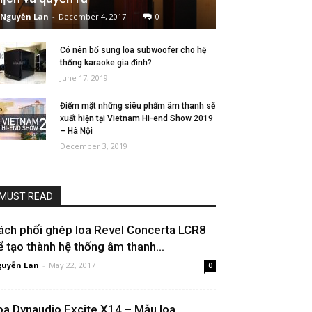
Nguyễn Lan
-
December 4, 2017
0
Có nên bổ sung loa subwoofer cho hệ
thống karaoke gia đình?
June 17, 2019
Điểm mặt những siêu phẩm âm thanh sẽ
xuất hiện tại Vietnam Hi-end Show 2019
– Hà Nội
December 3, 2019
MUST READ
ách phối ghép loa Revel Concerta LCR8
ể tạo thành hệ thống âm thanh...
uyễn Lan
-
May 22, 2017
0
oa Dynaudio Excite X14 – Mẫu loa