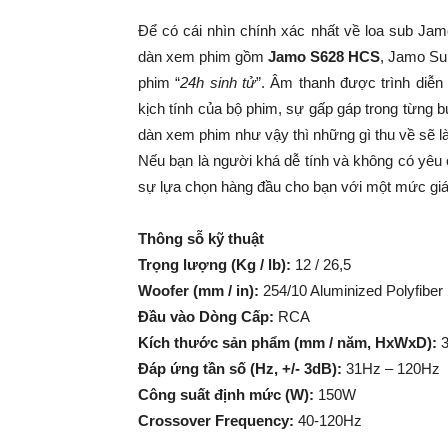
Để có cái nhìn chính xác nhất về loa sub Jam
dàn xem phim gồm
Jamo S628 HCS
, Jamo Su
phim “
24h sinh tử
”. Âm thanh được trình diễn
kịch tính của bộ phim, sự gấp gáp trong từng bư
dàn xem phim như vậy thì những gì thu về sẽ l
Nếu bạn là người khá dễ tính và không có yêu 
sự lựa chọn hàng đầu cho bạn với một mức giá 
Thông sỗ kỹ thuật
Trọng lượng (Kg / lb):
12 / 26,5
Woofer (mm / in):
254/10 Aluminized Polyfiber
Đầu vào Dòng Cấp:
RCA
Kích thước sản phẩm (mm / năm, HxWxD):
3
Đáp ứng tần số (Hz, +/- 3dB):
31Hz – 120Hz
Công suất định mức (W):
150W
Crossover Frequency:
40-120Hz