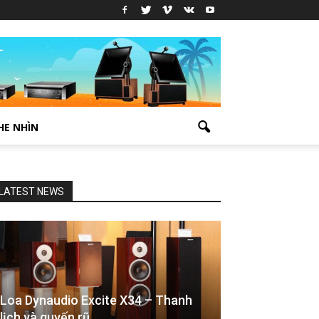
HE NHÌN
LATEST NEWS
Loa Dynaudio Excite X34 – Thanh
lịch và quyến rũ