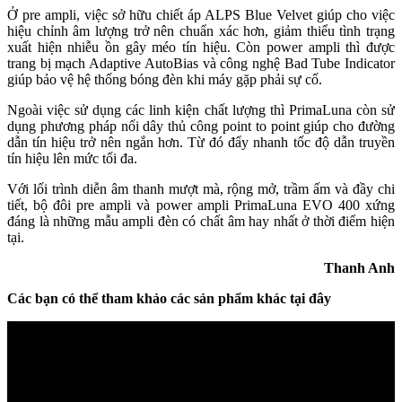
Ở pre ampli, việc sở hữu chiết áp ALPS Blue Velvet giúp cho việc
hiệu chỉnh âm lượng trở nên chuẩn xác hơn, giảm thiểu tình trạng
xuất hiện nhiễu ồn gây méo tín hiệu. Còn power ampli thì được
trang bị mạch Adaptive AutoBias và công nghệ Bad Tube Indicator
giúp bảo vệ hệ thống bóng đèn khi máy gặp phải sự cố.
Ngoài việc sử dụng các linh kiện chất lượng thì PrimaLuna còn sử
dụng phương pháp nối dây thủ công point to point giúp cho đường
dẫn tín hiệu trở nên ngắn hơn. Từ đó đẩy nhanh tốc độ dẫn truyền
tín hiệu lên mức tối đa.
Với lối trình diễn âm thanh mượt mà, rộng mở, trầm ấm và đầy chi
tiết, bộ đôi pre ampli và power ampli PrimaLuna EVO 400 xứng
đáng là những mẫu ampli đèn có chất âm hay nhất ở thời điểm hiện
tại.
Thanh Anh
Các bạn có thể tham khảo các sản phẩm khác tại đây