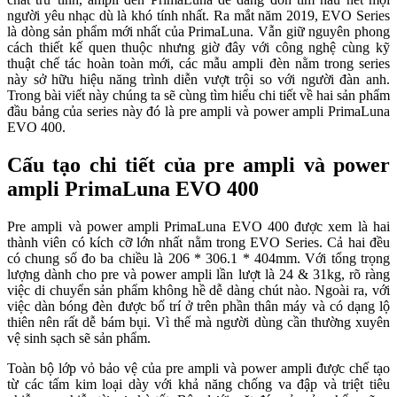
người yêu nhạc dù là khó tính nhất. Ra mắt năm 2019, EVO Series
là dòng sản phẩm mới nhất của PrimaLuna. Vẫn giữ nguyên phong
cách thiết kế quen thuộc nhưng giờ đây với công nghệ cùng kỹ
thuật chế tác hoàn toàn mới, các mẫu ampli đèn nằm trong series
này sở hữu hiệu năng trình diễn vượt trội so với người đàn anh.
Trong bài viết này chúng ta sẽ cùng tìm hiểu chi tiết về hai sản phẩm
đầu bảng của series này đó là pre ampli và power ampli PrimaLuna
EVO 400.
Cấu tạo chi tiết của pre ampli và power
ampli PrimaLuna EVO 400
Pre ampli và power ampli PrimaLuna EVO 400 được xem là hai
thành viên có kích cỡ lớn nhất nằm trong EVO Series. Cả hai đều
có chung số đo ba chiều là 206 * 306.1 * 404mm. Với tổng trọng
lượng dành cho pre và power ampli lần lượt là 24 & 31kg, rõ ràng
việc di chuyển sản phẩm không hề dễ dàng chút nào. Ngoài ra, với
việc dàn bóng đèn được bố trí ở trên phần thân máy và có dạng lộ
thiên nên rất dễ bám bụi. Vì thế mà người dùng cần thường xuyên
vệ sinh sạch sẽ sản phẩm.
Toàn bộ lớp vỏ bảo vệ của pre ampli và power ampli được chế tạo
từ các tấm kim loại dày với khả năng chống va đập và triệt tiêu