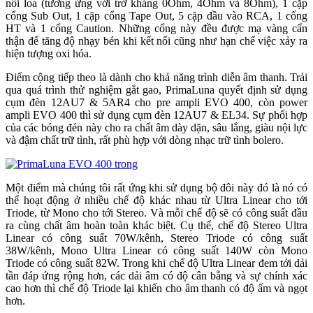
nối loa (tương ứng với trở kháng 0Ohm, 4Ohm và 8Ohm), 1 cặp
cổng Sub Out, 1 cặp cổng Tape Out, 5 cặp đầu vào RCA, 1 cổng
HT và 1 cổng Caution. Những cổng này đều được mạ vàng cẩn
thận để tăng độ nhạy bén khi kết nối cũng như hạn chế việc xảy ra
hiện tượng oxi hóa.
Điểm cộng tiếp theo là dành cho khả năng trình diễn âm thanh. Trải
qua quá trình thử nghiệm gắt gao, PrimaLuna quyết định sử dụng
cụm đèn 12AU7 & 5AR4 cho pre ampli EVO 400, còn power
ampli EVO 400 thì sử dụng cụm đèn 12AU7 & EL34. Sự phối hợp
của các bóng đén này cho ra chất âm dày dặn, sâu lắng, giàu nội lực
và đậm chất trữ tình, rất phù hợp với dòng nhạc trữ tình bolero.
Một điểm mà chúng tôi rất ứng khi sử dụng bộ đôi này đó là nó có
thể hoạt động ở nhiều chế độ khác nhau từ Ultra Linear cho tới
Triode, từ Mono cho tới Stereo. Và mỗi chế độ sẽ có công suất đầu
ra cùng chất âm hoàn toàn khác biệt. Cụ thể, chế độ Stereo Ultra
Linear có công suất 70W/kênh, Stereo Triode có công suất
38W/kênh, Mono Ultra Linear có công suất 140W còn Mono
Triode có công suất 82W. Trong khi chế độ Ultra Linear đem tới dải
tần đáp ứng rộng hơn, các dải âm có độ cân bằng và sự chính xác
cao hơn thì chế độ Triode lại khiến cho âm thanh có độ ấm và ngọt
hơn.