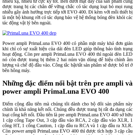
nhiễu xạ, nhiễu từ cực kỳ tốt. Bên dưới mặt đáy của sản phẩm cũng
được trang bị các chân đế vững chắc có tác dụng loại bỏ mọi rung
nhiễu gây ảnh hưởng trực tiếp tới EVO 400. Đi kèm với mỗi thiết bị
là một bộ khung rời có tác dụng bảo vệ hệ thống bóng đèn khỏi các
tác động vật lý bên ngoài.
Power ampli PrimaLuna EVO 400 có phần mặt máy khá đơn giản
khi chỉ có sự xuất hiện của dải đèn LED giúp thông báo tình trạng
hoạt động. Còn pre ampli PrimaLuna EVO 400 thì ngoài đèn LED
nó còn được trang bị thêm 2 hai núm vặn dùng để hiệu chỉnh âm
lượng và chế độ đầu vào. Công tắc bật/tắt sản phẩm sẽ được bố trí ở
bên hông máy.
Những đặc điểm nổi bật trên pre ampli và
power ampli PrimaLuna EVO 400
Điểm cộng đầu tiên mà chúng tôi dành cho bộ đôi sản phẩm này
chính là khả năng kết nối. Chúng đều được trang bị rất đa dạng các
loại cổng kết nối. Đầu tiên là pre ampli PrimaLuna EVO 400 sở hữu
1 cặp cổng Tape Out, 3 cặp đầu vào RCA, 2 cặp đầu vào XLR, 1
cổng HT, 1 cổng Caution, 1 cặp đầu ra RCA và 1 cặp đầu ra XLR.
Còn power ampli PrimaLuna EVO 400 thì được tích hợp 3 cặp cầu