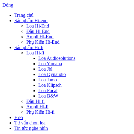
Đóng
Trang chủ
Sản phẩm Hi-end
Loa Hi-End
Đầu Hi-End
Ampli Hi-End
Phụ Kiện Hi-End
Sản phẩm Hi-fi
Loa Hi-fi
Loa Audiosolutions
Loa Yamaha
Loa Jbl
Loa Dynaudio
Loa Jamo
Loa Klipsch
Loa Focal
Loa B&W
Đầu Hi-fi
Ampli Hi-fi
Phụ Kiện Hi-fi
HiFi
Tư vấn chọn loa
Tin tức nghe nhìn