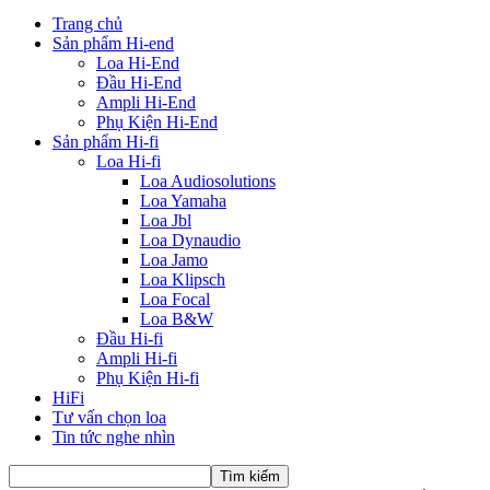
Trang chủ
Sản phẩm Hi-end
Loa Hi-End
Đầu Hi-End
Ampli Hi-End
Phụ Kiện Hi-End
Sản phẩm Hi-fi
Loa Hi-fi
Loa Audiosolutions
Loa Yamaha
Loa Jbl
Loa Dynaudio
Loa Jamo
Loa Klipsch
Loa Focal
Loa B&W
Đầu Hi-fi
Ampli Hi-fi
Phụ Kiện Hi-fi
HiFi
Tư vấn chọn loa
Tin tức nghe nhìn