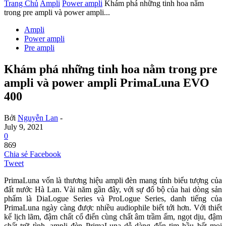
Trang Chủ
Ampli
Power ampli
Khám phá những tinh hoa nằm
trong pre ampli và power ampli...
Ampli
Power ampli
Pre ampli
Khám phá những tinh hoa nằm trong pre
ampli và power ampli PrimaLuna EVO
400
Bởi
Nguyễn Lan
-
July 9, 2021
0
869
Chia sẻ Facebook
Tweet
PrimaLuna vốn là thương hiệu ampli đèn mang tính biểu tượng của
đất nước Hà Lan. Vài năm gần đây, với sự đổ bộ của hai dòng sản
phẩm là DiaLogue Series và ProLogue Series, danh tiếng của
PrimaLuna ngày càng được nhiều audiophile biết tới hơn. Với thiết
kế lịch lãm, đậm chất cổ điển cùng chất âm trầm ấm, ngọt dịu, đậm
chất trữ tình, ampli đèn PrimaLuna dễ dàng đốn tim hầu hết mọi