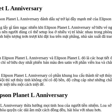
net L Anniversary
son Planet L Anniversary đánh dấu sự trở lại đầy mạnh mẽ của Elipson 
g lấy gì làm ngạc nhiên khi Elipson Planet L Anniversary sở hữu vẻ ng
nên người dùng có thể setup loa ở nhiều vị trí khác nhau trong phòng 
h hiện tượng trơn trượt khi đặt loa trên mặt phẳng, nhà sản xuất đã t
 Elipson Planet L Anniversary và Elipson Planet L đó là các hoạt tiết 
 chỉ sở hữu duy nhất phiên bản màu đen satin với phần viền loa và c
Elipson Planet L Anniversary có phần khung loa cấu thành từ sợi thủy 
ội thì sợi thủy tinh không chỉ có độ bền, độ cứng cáp như những chấ
riệt tiêu một cách triệt để.
ipson Planet L Anniversary
 L Anniversary thừa hưởng mọi tinh hoa của người tiền nhiệm. Loa sở 
 hòa quyện các dải âm một cách đồng đều, hài hòa với nhau hơn.