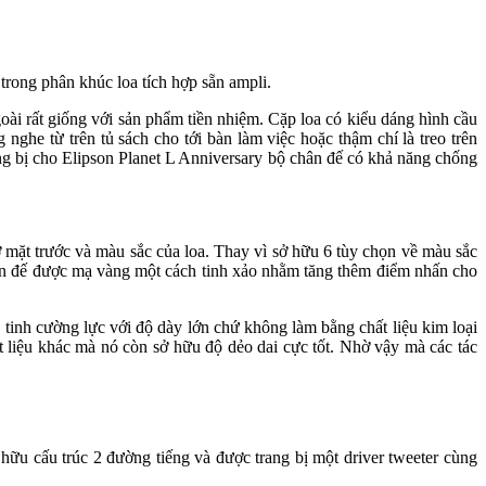
trong phân khúc loa tích hợp sẵn ampli.
oài rất giống với sản phẩm tiền nhiệm. Cặp loa có kiểu dáng hình cầu
nghe từ trên tủ sách cho tới bàn làm việc hoặc thậm chí là treo trên
rang bị cho Elipson Planet L Anniversary bộ chân đế có khả năng chống
ở mặt trước và màu sắc của loa. Thay vì sở hữu 6 tùy chọn về màu sắc
hân đế được mạ vàng một cách tinh xảo nhằm tăng thêm điểm nhấn cho
tinh cường lực với độ dày lớn chứ không làm bằng chất liệu kim loại
t liệu khác mà nó còn sở hữu độ dẻo dai cực tốt. Nhờ vậy mà các tác
hữu cấu trúc 2 đường tiếng và được trang bị một driver tweeter cùng