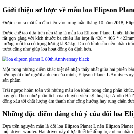
Giới thiệu sơ lược về mẫu loa Elipson Pla
Được cho ra mắt lần đầu tiên vào trung tuần tháng 10 năm 2018, Elip
Được chế tạo dựa trên nền tảng là mẫu loa Elipson Planet L nên khôn
rất gọn gàng với kích thước ba chiều lần lượt là 428 * 405 * 423mm 
tường, mỗi loa có trọng lượng là 8.5kg. Do có hình cầu nên nhằm trán
trượt cũng như giúp loa hoạt động ổn định hơn.
Một trong những điểm khác biệt dễ nhận thấy nhất giữa hai phiên bản
bên ngoài như người anh em của mình, Elipson Planet L Anniversary
sản phẩm.
Trái ngược hoàn toàn với những mẫu loa khác trong cùng phân khúc, 
hay gỗ. Theo như phân tích của chuyên viên kỹ thuật tại Audio Hà N
động xấu tới chất lượng âm thanh như cộng hưởng hay rung chấn được t
Những đặc điểm đáng chú ý của đôi loa El
Dựa trên nguyên mẫu là đôi loa Elipson Planet L nên Elipson Planet
một driver woofer. Hai driver này được thiết kế đồng trục nhau nhằm