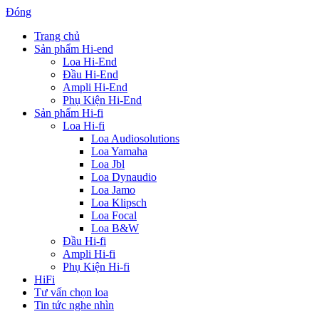
Đóng
Trang chủ
Sản phẩm Hi-end
Loa Hi-End
Đầu Hi-End
Ampli Hi-End
Phụ Kiện Hi-End
Sản phẩm Hi-fi
Loa Hi-fi
Loa Audiosolutions
Loa Yamaha
Loa Jbl
Loa Dynaudio
Loa Jamo
Loa Klipsch
Loa Focal
Loa B&W
Đầu Hi-fi
Ampli Hi-fi
Phụ Kiện Hi-fi
HiFi
Tư vấn chọn loa
Tin tức nghe nhìn