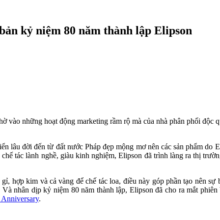
 bản kỷ niệm 80 năm thành lập Elipson
 nhờ vào những hoạt động marketing rầm rộ mà của nhà phân phối độc 
 triển lâu đời đến từ đất nước Pháp đẹp mộng mơ nên các sản phẩm do El
chế tác lành nghề, giàu kinh nghiệm, Elipson đã trình làng ra thị trư
gỉ, hợp kim và cả vàng để chế tác loa, điều này góp phần tạo nên sự
 Và nhân dịp kỷ niệm 80 năm thành lập, Elipson đã cho ra mắt phiên
L Anniversary
.