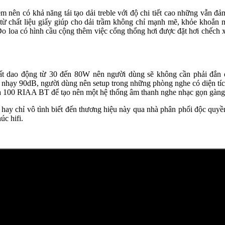
nên có khả năng tái tạo dải treble với độ chi tiết cao những vẫn đảm 
từ chất liệu giấy giúp cho dải trầm không chỉ mạnh mẽ, khỏe khoắn m
 Do loa có hình cầu cộng thêm việc cổng thổng hơi được đặt hơi chếch 
uất dao động từ 30 đến 80W nên người dùng sẽ không cần phải đắn đ
 nhạy 90dB, người dùng nên setup trong những phòng nghe có diện tíc
a 100 RIAA BT để tạo nên một hệ thống âm thanh nghe nhạc gọn gàng,
, hay chỉ vô tình biết đến thương hiệu này qua nhà phân phối độc quy
úc hifi.