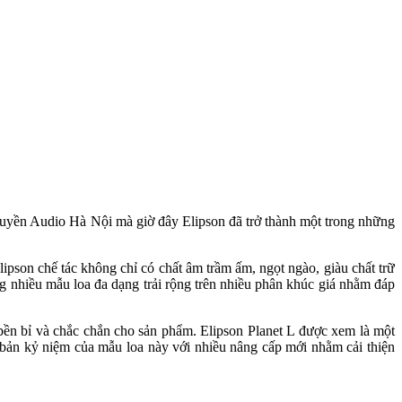
quyền Audio Hà Nội mà giờ đây Elipson đã trở thành một trong những
ipson chế tác không chỉ có chất âm trầm ấm, ngọt ngào, giàu chất trữ
ờng nhiều mẫu loa đa dạng trải rộng trên nhiều phân khúc giá nhằm đáp
 bền bỉ và chắc chắn cho sản phẩm. Elipson Planet L được xem là một
 bản kỷ niệm của mẫu loa này với nhiều nâng cấp mới nhằm cải thiện