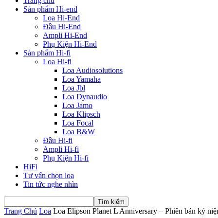
Trang chủ
Sản phẩm Hi-end
Loa Hi-End
Đầu Hi-End
Ampli Hi-End
Phụ Kiện Hi-End
Sản phẩm Hi-fi
Loa Hi-fi
Loa Audiosolutions
Loa Yamaha
Loa Jbl
Loa Dynaudio
Loa Jamo
Loa Klipsch
Loa Focal
Loa B&W
Đầu Hi-fi
Ampli Hi-fi
Phụ Kiện Hi-fi
HiFi
Tư vấn chọn loa
Tin tức nghe nhìn
Trang Chủ
Loa
Loa Elipson Planet L Anniversary – Phiên bản kỷ niệ