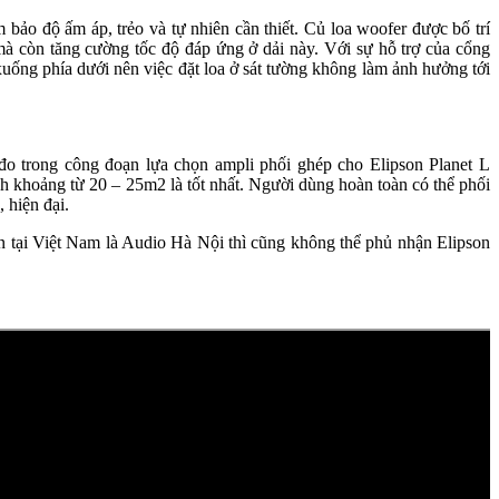
bảo độ ấm áp, trẻo và tự nhiên cần thiết. Củ loa woofer được bố trí
à còn tăng cường tốc độ đáp ứng ở dải này. Với sự hỗ trợ của cổng
xuống phía dưới nên việc đặt loa ở sát tường không làm ảnh hưởng tới
o trong công đoạn lựa chọn ampli phối ghép cho Elipson Planet L
h khoảng từ 20 – 25m2 là tốt nhất. Người dùng hoàn toàn có thể phối
 hiện đại.
ền tại Việt Nam là Audio Hà Nội thì cũng không thể phủ nhận Elipson