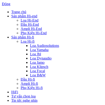
Đóng
Trang chủ
Sản phẩm Hi-end
Loa Hi-End
Đầu Hi-End
Ampli Hi-End
Phụ Kiện Hi-End
Sản phẩm Hi-fi
Loa Hi-fi
Loa Audiosolutions
Loa Yamaha
Loa Jbl
Loa Dynaudio
Loa Jamo
Loa Klipsch
Loa Focal
Loa B&W
Đầu Hi-fi
Ampli Hi-fi
Phụ Kiện Hi-fi
HiFi
Tư vấn chọn loa
Tin tức nghe nhìn