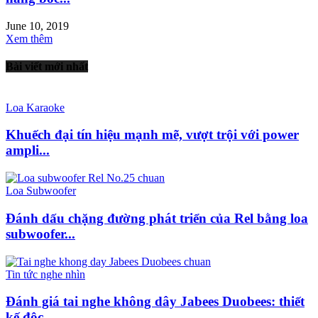
June 10, 2019
Xem thêm
Bài viết mới nhất
Loa Karaoke
Khuếch đại tín hiệu mạnh mẽ, vượt trội với power
ampli...
Loa Subwoofer
Đánh dấu chặng đường phát triển của Rel bằng loa
subwoofer...
Tin tức nghe nhìn
Đánh giá tai nghe không dây Jabees Duobees: thiết
kế độc...