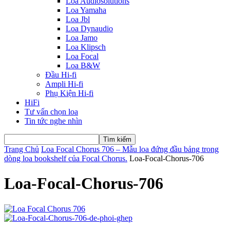
Loa Audiosolutions
Loa Yamaha
Loa Jbl
Loa Dynaudio
Loa Jamo
Loa Klipsch
Loa Focal
Loa B&W
Đầu Hi-fi
Ampli Hi-fi
Phụ Kiện Hi-fi
HiFi
Tư vấn chọn loa
Tin tức nghe nhìn
Trang Chủ
Loa Focal Chorus 706 – Mẫu loa đứng đầu bảng trong
dòng loa bookshelf của Focal Chorus.
Loa-Focal-Chorus-706
Loa-Focal-Chorus-706