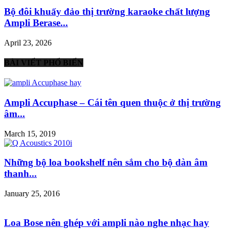
Bộ đôi khuấy đảo thị trường karaoke chất lượng
Ampli Berase...
April 23, 2026
BÀI VIẾT PHỔ BIẾN
Ampli Accuphase – Cái tên quen thuộc ở thị trường
âm...
March 15, 2019
Những bộ loa bookshelf nên sắm cho bộ dàn âm
thanh...
January 25, 2016
Loa Bose nên ghép với ampli nào nghe nhạc hay