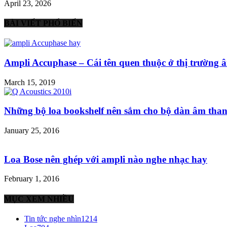
April 23, 2026
BÀI VIẾT PHỔ BIẾN
Ampli Accuphase – Cái tên quen thuộc ở thị trường â
March 15, 2019
Những bộ loa bookshelf nên sắm cho bộ dàn âm than
January 25, 2016
Loa Bose nên ghép với ampli nào nghe nhạc hay
February 1, 2016
MỤC XEM NHIỀU
Tin tức nghe nhìn
1214