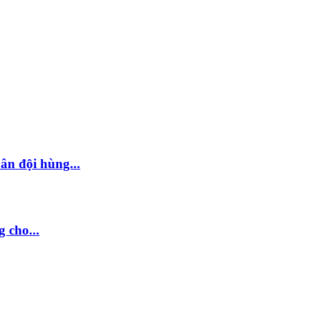
n đội hùng...
 cho...