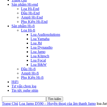
Trang chủ
Sản phẩm Hi-end
Loa Hi-End
Đầu Hi-End
Ampli Hi-End
Phụ Kiện Hi-End
Sản phẩm Hi-fi
Loa Hi-fi
Loa Audiosolutions
Loa Yamaha
Loa Jbl
Loa Dynaudio
Loa Jamo
Loa Klipsch
Loa Focal
Loa B&W
Đầu Hi-fi
Ampli Hi-fi
Phụ Kiện Hi-fi
HiFi
Tư vấn chọn loa
Tin tức nghe nhìn
Trang Chủ
Loa Jamo D590 – Huyền thoại của âm thanh Jamo
loa-Ja