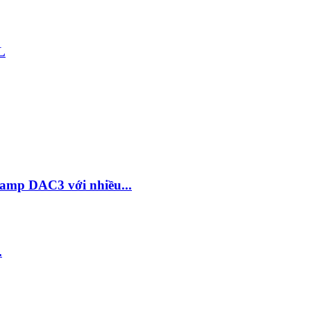
L
amp DAC3 với nhiều...
.