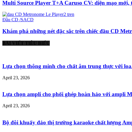
Multi Source Player T+A Caruso CV: diện mạo mới, t
Đầu CD /SACD
Khám phá những nét đặc sắc trên chiếc đầu CD Metr
BÀI VIẾT TIÊU BIỂU
Lựa chọn thông minh cho chất âm trung thực với loa.
April 23, 2026
Lựa chọn ampli cho phối ghép hoàn hảo với ampli Mu
April 23, 2026
Bộ đôi khuấy đảo thị trường karaoke chất lượng Ampl