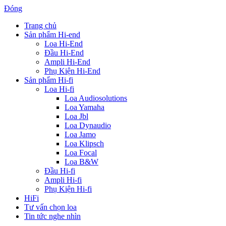
Đóng
Trang chủ
Sản phẩm Hi-end
Loa Hi-End
Đầu Hi-End
Ampli Hi-End
Phụ Kiện Hi-End
Sản phẩm Hi-fi
Loa Hi-fi
Loa Audiosolutions
Loa Yamaha
Loa Jbl
Loa Dynaudio
Loa Jamo
Loa Klipsch
Loa Focal
Loa B&W
Đầu Hi-fi
Ampli Hi-fi
Phụ Kiện Hi-fi
HiFi
Tư vấn chọn loa
Tin tức nghe nhìn