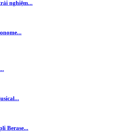
rải nghiệm...
onome...
..
sical...
i Berase...