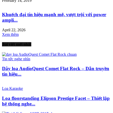
February 14, 2019
Khuếch đại tín hiệu mạnh mẽ, vượt trội với power
ampli...
April 22, 2026
Xem thêm
Bài viết mới nhất
Tin tức nghe nhìn
Dây loa AudioQuest Comet Flat Rock – Dẫn truyền
tín hiệu...
Loa Karaoke
Loa floorstanding Elipson Prestige Facet – Thiết lập
hệ thống nghe...