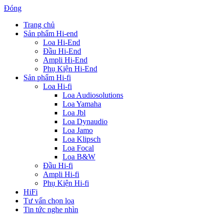
Đóng
Trang chủ
Sản phẩm Hi-end
Loa Hi-End
Đầu Hi-End
Ampli Hi-End
Phụ Kiện Hi-End
Sản phẩm Hi-fi
Loa Hi-fi
Loa Audiosolutions
Loa Yamaha
Loa Jbl
Loa Dynaudio
Loa Jamo
Loa Klipsch
Loa Focal
Loa B&W
Đầu Hi-fi
Ampli Hi-fi
Phụ Kiện Hi-fi
HiFi
Tư vấn chọn loa
Tin tức nghe nhìn