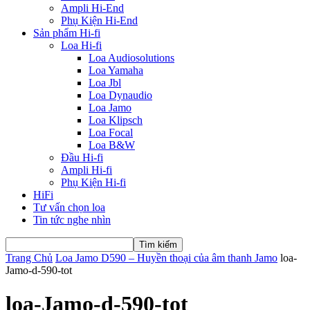
Ampli Hi-End
Phụ Kiện Hi-End
Sản phẩm Hi-fi
Loa Hi-fi
Loa Audiosolutions
Loa Yamaha
Loa Jbl
Loa Dynaudio
Loa Jamo
Loa Klipsch
Loa Focal
Loa B&W
Đầu Hi-fi
Ampli Hi-fi
Phụ Kiện Hi-fi
HiFi
Tư vấn chọn loa
Tin tức nghe nhìn
Trang Chủ
Loa Jamo D590 – Huyền thoại của âm thanh Jamo
loa-
Jamo-d-590-tot
loa-Jamo-d-590-tot