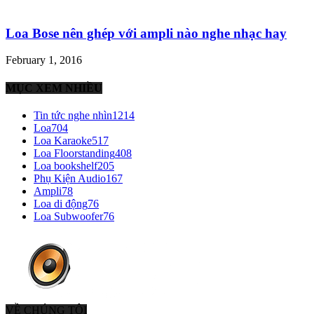
Loa Bose nên ghép với ampli nào nghe nhạc hay
February 1, 2016
MỤC XEM NHIỀU
Tin tức nghe nhìn
1214
Loa
704
Loa Karaoke
517
Loa Floorstanding
408
Loa bookshelf
205
Phụ Kiện Audio
167
Ampli
78
Loa di động
76
Loa Subwoofer
76
VỀ CHÚNG TÔI