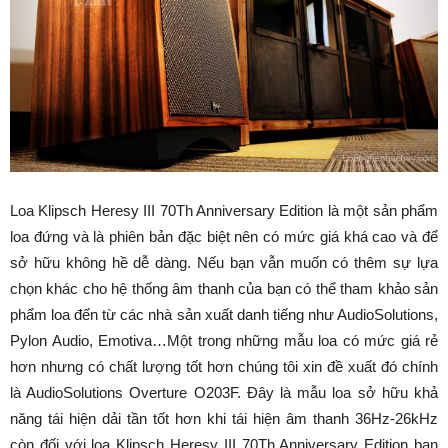
Loa Klipsch Heresy III 70Th Anniversary Edition là một sản phẩm
loa đứng và là phiên bản đặc biệt nên có mức giá khá cao và để
sở hữu không hề dễ dàng. Nếu bạn vẫn muốn có thêm sự lựa
chọn khác cho hệ thống âm thanh của bạn có thể tham khảo sản
phẩm loa đến từ các nhà sản xuất danh tiếng như AudioSolutions,
Pylon Audio, Emotiva…Một trong những mẫu loa có mức giá rẻ
hơn nhưng có chất lượng tốt hơn chúng tôi xin đề xuất đó chính
là AudioSolutions Overture O203F. Đây là mẫu loa sở hữu khả
năng tái hiện dải tần tốt hơn khi tái hiện âm thanh 36Hz-26kHz
còn đối với loa Klipsch Heresy III 70Th Anniversary Edition bạn