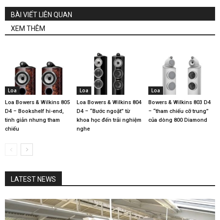
BÀI VIẾT LIÊN QUAN
XEM THÊM
Loa
Loa
Loa
Loa Bowers & Wilkins 805
Loa Bowers & Wilkins 804
Bowers & Wilkins 803 D4
D4 – Bookshelf hi-end,
D4 – “Bước ngoặt” từ
– “tham chiếu cỡ trung”
tinh giản nhưng tham
khoa học đến trải nghiệm
của dòng 800 Diamond
chiếu
nghe
LATEST NEWS