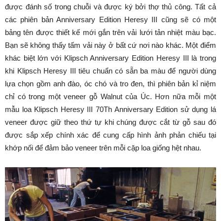
được đánh số trong chuỗi và được ký bởi thợ thủ công. Tất cả
các phiên bản Anniversary Edition Heresy III cũng sẽ có một
bảng tên được thiết kế mới gắn trên vải lưới tản nhiệt màu bạc.
Bạn sẽ không thấy tấm vải này ở bất cứ nơi nào khác. Một điểm
khác biệt lớn với Klipsch Anniversary Edition Heresy III là trong
khi Klipsch Heresy III tiêu chuẩn có sẵn ba màu để người dùng
lựa chọn gồm anh đào, óc chó và tro đen, thì phiên bản kỉ niệm
chỉ có trong một veneer gỗ Walnut của Úc. Hơn nữa mỗi một
mẫu loa Klipsch Heresy III 70Th Anniversary Edition sử dụng lá
veneer được giữ theo thứ tự khi chúng được cắt từ gỗ sau đó
được sắp xếp chính xác để cung cấp hình ảnh phản chiếu tại
khớp nối để đảm bảo veneer trên mỗi cặp loa giống hệt nhau.