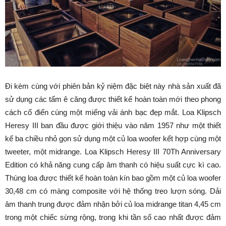
Đi kèm cùng với phiên bản kỷ niệm đặc biệt này nhà sản xuất đã
sử dụng các tấm ê căng được thiết kế hoàn toàn mới theo phong
cách cổ điển cùng một miếng vải ánh bạc đẹp mắt. Loa Klipsch
Heresy III ban đầu được giới thiệu vào năm 1957 như một thiết
kế ba chiều nhỏ gọn sử dụng một củ loa woofer kết hợp cùng một
tweeter, một midrange. Loa Klipsch Heresy III 70Th Anniversary
Edition có khả năng cung cấp âm thanh có hiệu suất cực kì cao.
Thùng loa được thiết kế hoàn toàn kín bao gồm một củ loa woofer
30,48 cm có màng composite với hệ thống treo lượn sóng. Dải
âm thanh trung được đảm nhận bởi củ loa midrange titan 4,45 cm
trong một chiếc sừng rộng, trong khi tần số cao nhất được đảm