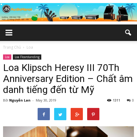
Trang Chủ
Loa
Loa
Loa Floorstanding
Loa Klipsch Heresy III 70Th
Anniversary Edition – Chất âm
danh tiếng đến từ Mỹ
Bởi
Nguyễn Lan
-
May 30, 2019
1311
0