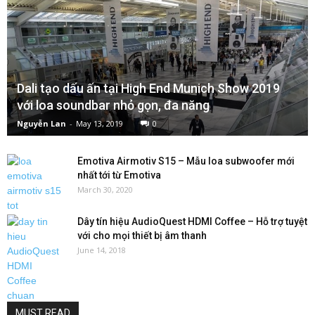
Dali tạo dấu ấn tại High End Munich Show 2019
với loa soundbar nhỏ gọn, đa năng
Nguyễn Lan
-
May 13, 2019
0
Emotiva Airmotiv S15 – Mẫu loa subwoofer mới
nhất tới từ Emotiva
March 30, 2020
Dây tín hiệu AudioQuest HDMI Coffee – Hỗ trợ tuyệt
với cho mọi thiết bị âm thanh
June 14, 2018
MUST READ