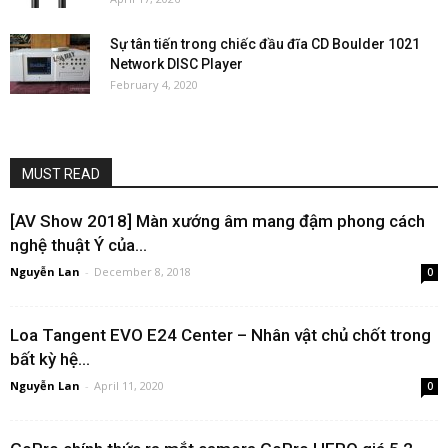
Sự tân tiến trong chiếc đầu đĩa CD Boulder 1021
Network DISC Player
February 4, 2020
MUST READ
[AV Show 2018] Màn xướng âm mang đậm phong cách
nghệ thuật Ý của...
Nguyễn Lan
-
December 8, 2018
0
Loa Tangent EVO E24 Center – Nhân vật chủ chốt trong
bất kỳ hệ...
Nguyễn Lan
-
April 11, 2020
0