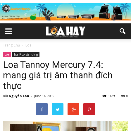
Trang Chủ
Loa
Loa
Loa Floorstanding
Loa Tannoy Mercury 7.4:
mang giá trị âm thanh đích
thực
Bởi
Nguyễn Lan
-
June 14, 2019
1429
0