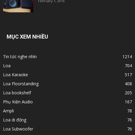
February 1, 2016
MỤC XEM NHIỀU
Tin tức nghe nhìn
1214
Loa
704
Loa Karaoke
517
Loa Floorstanding
408
Loa bookshelf
205
Phụ Kiện Audio
167
Ampli
78
Loa di động
76
Loa Subwoofer
76