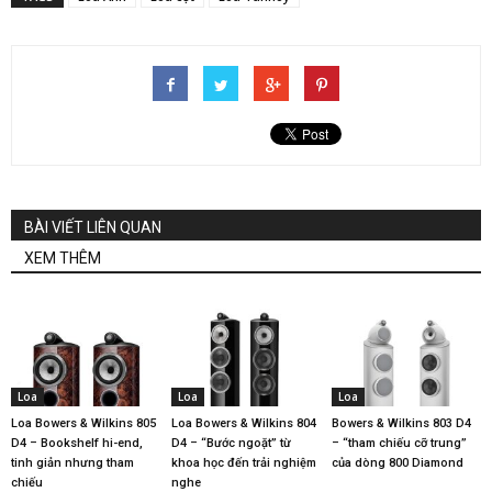
BÀI VIẾT LIÊN QUAN
XEM THÊM
Loa
Loa
Loa
Loa Bowers & Wilkins 805
Loa Bowers & Wilkins 804
Bowers & Wilkins 803 D4
D4 – Bookshelf hi-end,
D4 – “Bước ngoặt” từ
– “tham chiếu cỡ trung”
tinh giản nhưng tham
khoa học đến trải nghiệm
của dòng 800 Diamond
chiếu
nghe