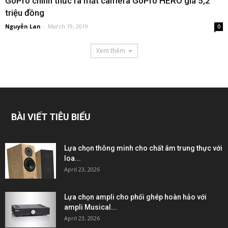
GoPro chính thức ra mắt camera GoPro HERO giá 5,2
triệu đồng
Nguyễn Lan
-
March 19, 2019
0
Xem thêm
BÀI VIẾT TIÊU BIỂU
Lựa chọn thông minh cho chất âm trung thực với
loa...
April 23, 2026
Lựa chọn ampli cho phối ghép hoàn hảo với
ampli Musical...
April 23, 2026