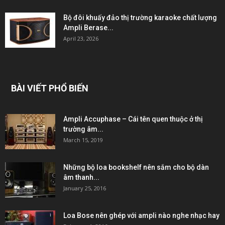
Bộ đôi khuấy đảo thị trường karaoke chất lượng
Ampli Berase...
April 23, 2026
BÀI VIẾT PHỔ BIẾN
Ampli Accuphase – Cái tên quen thuộc ở thị
trường âm...
March 15, 2019
Những bộ loa bookshelf nên sắm cho bộ dàn
âm thanh...
January 25, 2016
Loa Bose nên ghép với ampli nào nghe nhạc hay