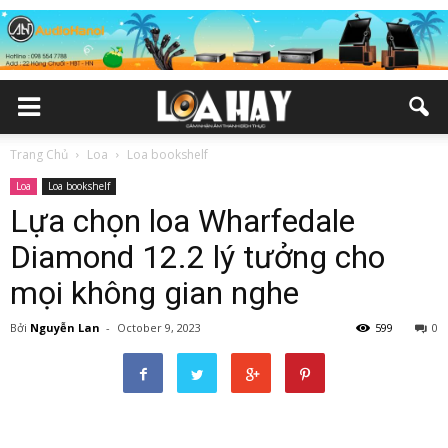
Trang Chủ
Loa
Loa bookshelf
Loa
Loa bookshelf
Lựa chọn loa Wharfedale
Diamond 12.2 lý tưởng cho
mọi không gian nghe
Bởi
Nguyễn Lan
-
October 9, 2023
599
0