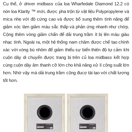
Cụ thể, ở driver midbass của loa Wharfedale Diamond 12.2 có
nón loa Klarity ™ mới, được pha trộn từ vật liệu Polypropylene và
mica nhẹ với độ cứng cao và được bổ sung thêm tính năng để
giảm xóc làm giảm màu sắc thấp và phản ứng nhanh như chớp.
Cộng thêm vòng giảm chấn để dải trung trầm ít bị lên màu giàu
nhạc tính. Ngoài ra, một hệ thống nam châm được chế tạo chính
xác với vòng bù nhôm để giảm thiểu sự biến thiên độ tự cảm khi
cuộn dây di chuyển được trang bị trên củ loa midbass kết hợp
cùng cuộn dây âm thanh cỡ lớn cho khả năng xử lí công suất lớn
hơn. Nhờ vậy mà dải trung trầm cũng đucợ tái tạo với chất lượng
tốt hơn.