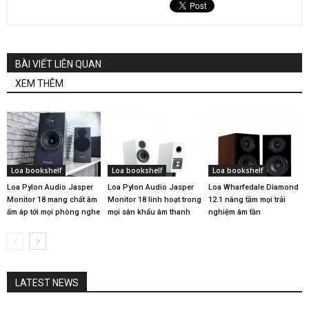
BÀI VIẾT LIÊN QUAN
XEM THÊM
Loa bookshelf
Loa bookshelf
Loa bookshelf
Loa Pylon Audio Jasper
Loa Pylon Audio Jasper
Loa Wharfedale Diamond
Monitor 18 mang chất âm
Monitor 18 linh hoạt trong
12.1 nâng tầm mọi trải
ấm áp tới mọi phòng nghe
mọi sân khấu âm thanh
nghiệm âm tần
LATEST NEWS