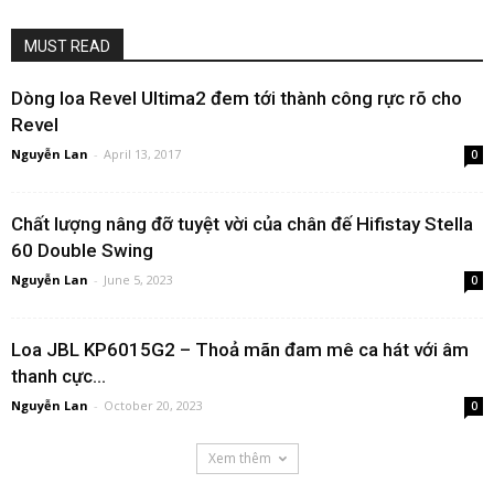
MUST READ
Dòng loa Revel Ultima2 đem tới thành công rực rõ cho
Revel
Nguyễn Lan
-
April 13, 2017
0
Chất lượng nâng đỡ tuyệt vời của chân đế Hifistay Stella
60 Double Swing
Nguyễn Lan
-
June 5, 2023
0
Loa JBL KP6015G2 – Thoả mãn đam mê ca hát với âm
thanh cực...
Nguyễn Lan
-
October 20, 2023
0
Xem thêm