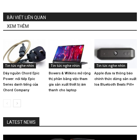
BÀI VIẾT LIÊN QUAN
XEM THÊM
Tin tức nghe nhìn
Tin tức nghe nhìn
Tin tức nghe nhìn
Dây nguồn Chord Epic
Bowers & Wilkins mở rộng
Apple đưa ra thông báo
Power: nối tiếp Epic
thị phần bằng việc tham
chính thức dừng sản xuất
Series danh tiếng của
gia sản xuất thiết bị âm
loa Bluetooth Beats Pill+
Chord Company
thanh cho laptop
LATEST NEWS