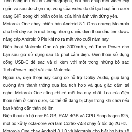
Tính năng thứ hai là Cinemagraphs, nơi bạn chụp một video clip
ngắn và sau đó chọn một vùng của video đó để tạo hoạt ảnh dưới
dạng GIF, trong khi phần còn lại của hình ảnh vẫn đứng yên.
Motorola One chạy phiên bản Android 8.1 Oreo nhưng Motorola
cho biết đây sẽ là một trong những chiếc điện thoại đầu tiên được
nâng cấp Android 9 Pie khi nó ra mắt vào cuối năm nay.
Điện thoại Motorola One có pin 3000mAh, có Turbo Power cho
bạn sáu giờ sử dụng sau 15 phút cắm điện. Điện thoại sử dụng
cổng USB-C để sạc và đi kèm với một trong những bộ sạc
TurboPower tuyệt vời của Motorola.
Ngoài ra, điện thoại này cũng có hỗ trợ Dolby Audio, giúp tăng
cường âm thanh thông qua loa tích hợp và qua giắc cắm tai
nghe. Motorola One cũng chỉ có một loa duy nhất. Loa của điện
thoại nằm ở cạnh dưới, có thể dễ dàng bị chặn trong khi chơi nếu
bạn không cẩn thận đè lên.
Điện thoại có bộ nhớ 64 GB, RAM 4GB và CPU Snapdragon 625,
một bộ xử lý octa-core với tám Cortex-A53 chạy ở tốc độ 2GHz.
Motorola One chạy Android 8.1.0 và Motorola cho biết họ hứa sẽ