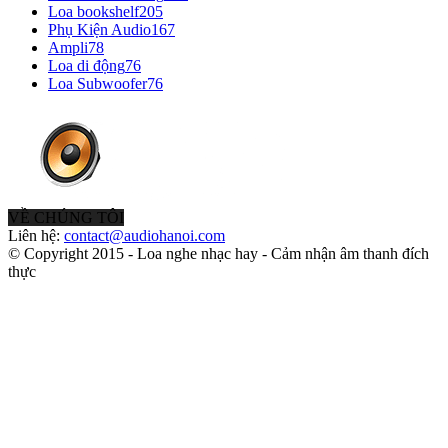
Loa bookshelf
205
Phụ Kiện Audio
167
Ampli
78
Loa di động
76
Loa Subwoofer
76
VỀ CHÚNG TÔI
Liên hệ:
contact@audiohanoi.com
© Copyright 2015 - Loa nghe nhạc hay - Cảm nhận âm thanh đích
thực