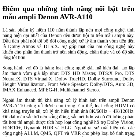
Điểm qua những tính năng nổi bật trên
mẫu ampli Denon AVR-A110
Là sản phẩm kỷ niệm 110 năm thành lập nên mọi công nghệ, tính
năng hiện đại nhất của Denon đều được hội tụ trên mẫu ampli này.
Đầu tiên phải nói tới bộ đôi công nghệ xử lý âm thanh vòm tiên tiến
là Dolby Atmos và DTS:X. Sự góp mặt của hai công nghệ này
khiến cho phần âm thanh trở nên sinh động, chân thực và có độ sâu
lắng tốt hơn.
Song hành với đó là hàng loạt công nghệ giải mã hiện đại, tạo lập
âm thanh vòm giả lập như: DTS HD Master, DTS:X Pro, DTS
Neural:X, DTS Virtual:X, Dolby TrueHD, Dolby Surround, Dolby
Height Virtuallization, Front Wide Speaker: Dolby/DTS, Auro 3D,
IMAX Enhanced, MPEG-H, Multichannel Stereo.
Ngoài âm thanh thì khả năng xử lý hình ảnh trên ampli Denon
AVR-A110 cũng rất được chú trọng. Cụ thể, loạt cổng HDMI có
khả năng truyền tải, xử lý tín hiệu hình ảnh 8K/60Hz – 4K/120Hz.
Để dải màu sắc trở nên sống động, sắc nét hơn và có độ tương phản
tốt hơn thì ampli được tích hợp loạt công nghệ hỗ trợ Dolby Vision,
HDR10+, Dynamic HDR và HLG. Ngoài ra, sự xuất hiện của các
công nghệ ALLM, QMS, QFT và VRR cho phép loại bỏ tình trạng