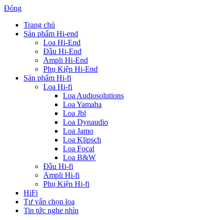
Đóng
Trang chủ
Sản phẩm Hi-end
Loa Hi-End
Đầu Hi-End
Ampli Hi-End
Phụ Kiện Hi-End
Sản phẩm Hi-fi
Loa Hi-fi
Loa Audiosolutions
Loa Yamaha
Loa Jbl
Loa Dynaudio
Loa Jamo
Loa Klipsch
Loa Focal
Loa B&W
Đầu Hi-fi
Ampli Hi-fi
Phụ Kiện Hi-fi
HiFi
Tư vấn chọn loa
Tin tức nghe nhìn