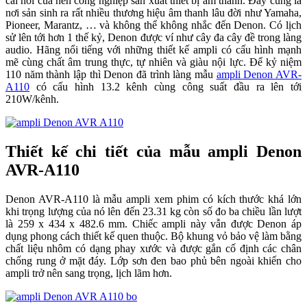
cái nôi của nền công nghiệp sản xuất thiết bị âm thanh. Đây cũng là
nơi sản sinh ra rất nhiều thương hiệu âm thanh lâu đời như Yamaha,
Pioneer, Marantz, … và không thể không nhắc đến Denon. Có lịch
sử lên tới hơn 1 thế kỷ, Denon được ví như cây đa cây đề trong làng
audio. Hãng nổi tiếng với những thiết kế ampli có cấu hình mạnh
mẽ cùng chất âm trung thực, tự nhiên và giàu nội lực. Để kỷ niệm
110 năm thành lập thì Denon đã trình làng mẫu
ampli Denon AVR-
A110
có cấu hình 13.2 kênh cùng công suất đầu ra lên tới
210W/kênh.
Thiết kế chi tiết của mẫu ampli Denon
AVR-A110
Denon AVR-A110 là mẫu ampli xem phim có kích thước khá lớn
khi trọng lượng của nó lên đến 23.31 kg còn số đo ba chiều lần lượt
là 259 x 434 x 482.6 mm. Chiếc ampli này vẫn được Denon áp
dụng phong cách thiết kế quen thuộc. Bộ khung vỏ bảo vệ làm bằng
chất liệu nhôm có dạng phay xước và được gắn cố định các chân
chống rung ở mặt đáy. Lớp sơn đen bao phủ bên ngoài khiến cho
ampli trở nên sang trọng, lịch lãm hơn.