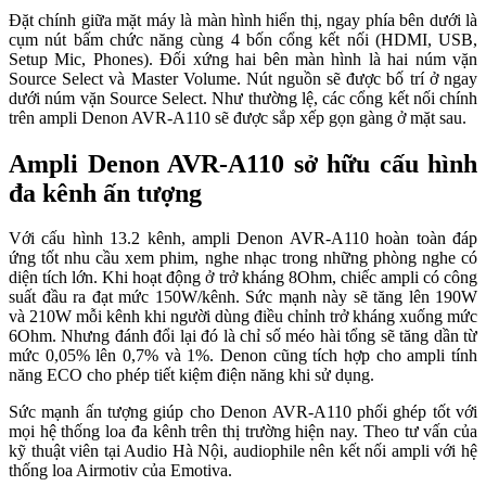
Đặt chính giữa mặt máy là màn hình hiển thị, ngay phía bên dưới là
cụm nút bấm chức năng cùng 4 bốn cổng kết nối (HDMI, USB,
Setup Mic, Phones). Đối xứng hai bên màn hình là hai núm vặn
Source Select và Master Volume. Nút nguồn sẽ được bố trí ở ngay
dưới núm vặn Source Select. Như thường lệ, các cổng kết nối chính
trên ampli Denon AVR-A110 sẽ được sắp xếp gọn gàng ở mặt sau.
Ampli Denon AVR-A110 sở hữu cấu hình
đa kênh ấn tượng
Với cấu hình 13.2 kênh, ampli Denon AVR-A110 hoàn toàn đáp
ứng tốt nhu cầu xem phim, nghe nhạc trong những phòng nghe có
diện tích lớn. Khi hoạt động ở trở kháng 8Ohm, chiếc ampli có công
suất đầu ra đạt mức 150W/kênh. Sức mạnh này sẽ tăng lên 190W
và 210W mỗi kênh khi người dùng điều chỉnh trở kháng xuống mức
6Ohm. Nhưng đánh đổi lại đó là chỉ số méo hài tổng sẽ tăng dần từ
mức 0,05% lên 0,7% và 1%. Denon cũng tích hợp cho ampli tính
năng ECO cho phép tiết kiệm điện năng khi sử dụng.
Sức mạnh ấn tượng giúp cho Denon AVR-A110 phối ghép tốt với
mọi hệ thống loa đa kênh trên thị trường hiện nay. Theo tư vấn của
kỹ thuật viên tại Audio Hà Nội, audiophile nên kết nối ampli với hệ
thống loa Airmotiv của Emotiva.