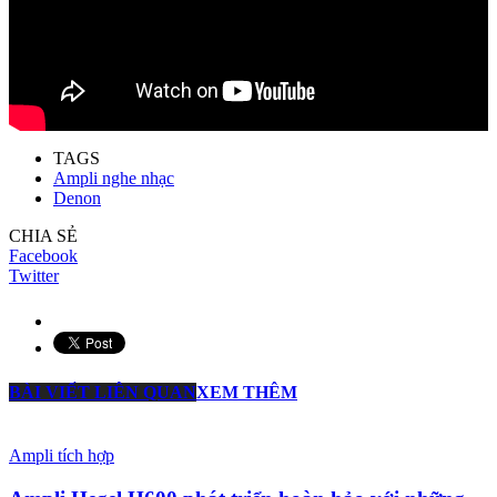
TAGS
Ampli nghe nhạc
Denon
CHIA SẺ
Facebook
Twitter
BÀI VIẾT LIÊN QUAN
XEM THÊM
Ampli tích hợp