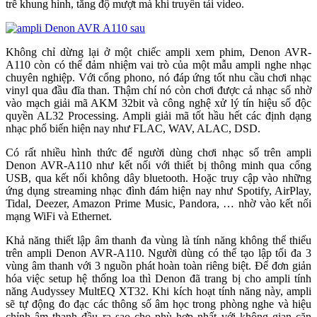
trễ khung hình, tăng độ mượt mà khi truyền tải video.
Không chỉ dừng lại ở một chiếc ampli xem phim, Denon AVR-
A110 còn có thể đảm nhiệm vai trò của một mẫu ampli nghe nhạc
chuyên nghiệp. Với cổng phono, nó đáp ứng tốt nhu cầu chơi nhạc
vinyl qua đầu đĩa than. Thậm chí nó còn chơi được cả nhạc số nhờ
vào mạch giải mã AKM 32bit và công nghệ xử lý tín hiệu số độc
quyền AL32 Processing. Ampli giải mã tốt hầu hết các định dạng
nhạc phổ biến hiện nay như FLAC, WAV, ALAC, DSD.
Có rất nhiều hình thức để người dùng chơi nhạc số trên ampli
Denon AVR-A110 như kết nối với thiết bị thông minh qua cổng
USB, qua kết nối không dây bluetooth. Hoặc truy cập vào những
ứng dụng streaming nhạc đình đám hiện nay như Spotify, AirPlay,
Tidal, Deezer, Amazon Prime Music, Pandora, … nhờ vào kết nối
mạng WiFi và Ethernet.
Khả năng thiết lập âm thanh đa vùng là tính năng không thể thiếu
trên ampli Denon AVR-A110. Người dùng có thể tạo lập tối đa 3
vùng âm thanh với 3 nguồn phát hoàn toàn riêng biệt. Để đơn giản
hóa việc setup hệ thống loa thì Denon đã trang bị cho ampli tính
năng Audyssey MultEQ XT32. Khi kích hoạt tính năng này, ampli
sẽ tự động đo đạc các thông số âm học trong phòng nghe và hiệu
chỉnh âm thanh đầu ra sao cho phù hợp nhất với không gian căn