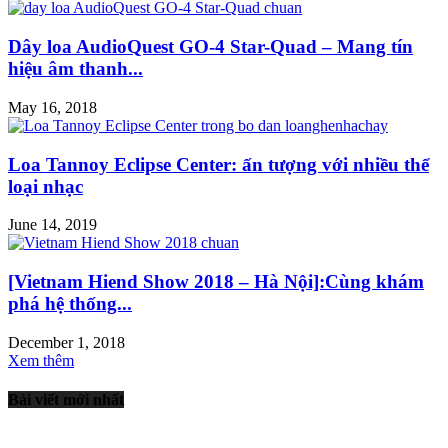
Dây loa AudioQuest GO-4 Star-Quad – Mang tín
hiệu âm thanh...
May 16, 2018
Loa Tannoy Eclipse Center: ấn tượng với nhiều thể
loại nhạc
June 14, 2019
[Vietnam Hiend Show 2018 – Hà Nội]:Cùng khám
phá hệ thống...
December 1, 2018
Xem thêm
Bài viết mới nhất