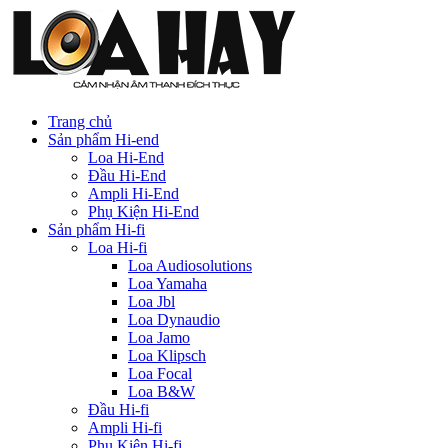
Trang chủ
Sản phẩm Hi-end
Loa Hi-End
Đầu Hi-End
Ampli Hi-End
Phụ Kiện Hi-End
Sản phẩm Hi-fi
Loa Hi-fi
Loa Audiosolutions
Loa Yamaha
Loa Jbl
Loa Dynaudio
Loa Jamo
Loa Klipsch
Loa Focal
Loa B&W
Đầu Hi-fi
Ampli Hi-fi
Phụ Kiện Hi-fi