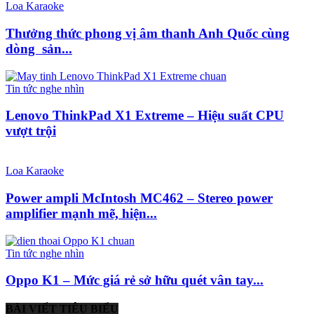
Loa Karaoke
Thưởng thức phong vị âm thanh Anh Quốc cùng
dòng sản...
Tin tức nghe nhìn
Lenovo ThinkPad X1 Extreme – Hiệu suất CPU
vượt trội
Loa Karaoke
Power ampli McIntosh MC462 – Stereo power
amplifier mạnh mẽ, hiện...
Tin tức nghe nhìn
Oppo K1 – Mức giá rẻ sở hữu quét vân tay...
BÀI VIẾT TIÊU BIỂU