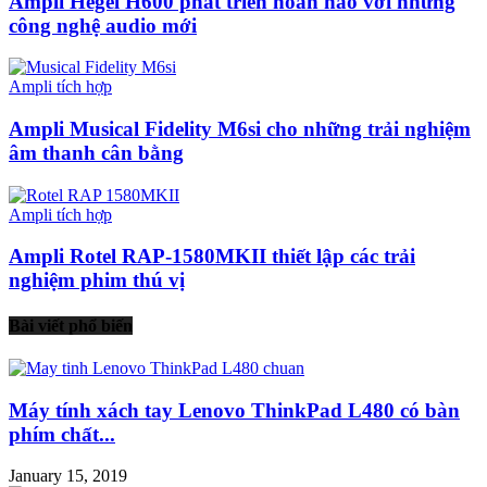
Ampli Hegel H600 phát triển hoàn hảo với những
công nghệ audio mới
Ampli tích hợp
Ampli Musical Fidelity M6si cho những trải nghiệm
âm thanh cân bằng
Ampli tích hợp
Ampli Rotel RAP-1580MKII thiết lập các trải
nghiệm phim thú vị
Bài viết phổ biến
Máy tính xách tay Lenovo ThinkPad L480 có bàn
phím chất...
January 15, 2019