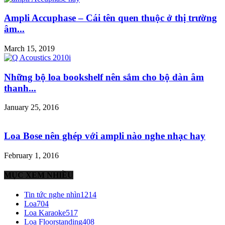
Ampli Accuphase – Cái tên quen thuộc ở thị trường
âm...
March 15, 2019
Những bộ loa bookshelf nên sắm cho bộ dàn âm
thanh...
January 25, 2016
Loa Bose nên ghép với ampli nào nghe nhạc hay
February 1, 2016
MỤC XEM NHIỀU
Tin tức nghe nhìn
1214
Loa
704
Loa Karaoke
517
Loa Floorstanding
408