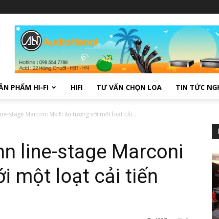
ẢN PHẨM HI-FI
HIFI
TƯ VẤN CHỌN LOA
TIN TỨC NG
-stage Marconi Mk II: ấn tượng với một loạt cải...
n line-stage Marconi
i một loạt cải tiến