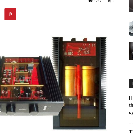
1287
0
H
t
Ng
T