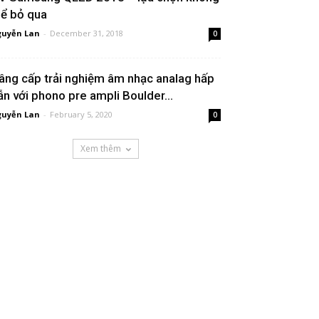
hể bỏ qua
uyễn Lan
-
December 31, 2018
0
âng cấp trải nghiệm âm nhạc analag hấp
ẫn với phono pre ampli Boulder...
uyễn Lan
-
February 5, 2020
0
Xem thêm