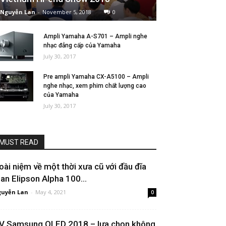
Nguyễn Lan
-
November 5, 2018
0
Ampli Yamaha A-S701 – Ampli nghe
nhạc đẳng cấp của Yamaha
July 30, 2017
Pre ampli Yamaha CX-A5100 – Ampli
nghe nhạc, xem phim chất lượng cao
của Yamaha
July 30, 2017
MUST READ
oài niệm về một thời xưa cũ với đầu đĩa
han Elipson Alpha 100...
uyễn Lan
-
May 4, 2021
0
V Samsung QLED 2018 – lựa chọn không