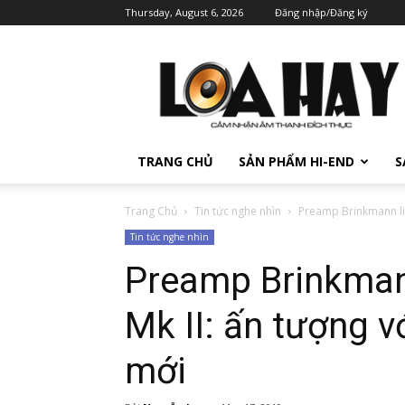
Thursday, August 6, 2026
Đăng nhập/Đăng ký
TRANG CHỦ
SẢN PHẨM HI-END
S
Trang Chủ
Tin tức nghe nhìn
Preamp Brinkmann line
Tin tức nghe nhìn
Preamp Brinkman
Mk II: ấn tượng vớ
mới