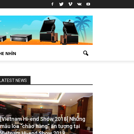
HE NHÌN
LATEST NEWS
[Vietnam Hi-end Show 2018] Những
mẫu loa “chào hàng” ấn tượng tại
Vietnam Hi-end Show 2018