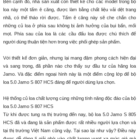
Bên cạnh đó, nhà sản xuất còn thiết kế cho các model trong bộ
loa này một tấm ê căng, được làm bằng chất liệu vải dệt trang
nhã, có thể tháo rời được. Tấm ê căng này sẽ che chắn cho
những củ loa ở phía sau không bị ảnh hưởng của bụi bẩn, mối
mọt. Phía sau của loa là các cầu đấu loa được chú thích để
người dùng thuận tiện hơn trong việc phối ghép sản phẩm.
Với thiết kế đơn giản, nhưng lại mang đậm phong cách hiện đại
và sang trọng, đã phần nào cho thấy sự đầu tư của hãng loa
Jamo. Và đặc điểm ngoại hình này là một điểm cộng lớp để bộ
loa 5.0 Jamo S 807 HCS đáng để người dùng lựa chọn.
Hệ thống củ loa chất lượng cùng những tính năng độc đáo của bộ
loa 5.0 Jamo S 807 HCS
Từ khi được tung ra thị trường đến nay, bộ loa 5.0 Jamo S 805
HCS đã và đang là sản phẩm được rất nhiều người lựa chọn và
tại thị trường Việt Nam cũng vậy. Tại sao lại như vậy? Điều này
được dễ dàng lí giải nhờ vào chất lượng vượt xa mức giá mà