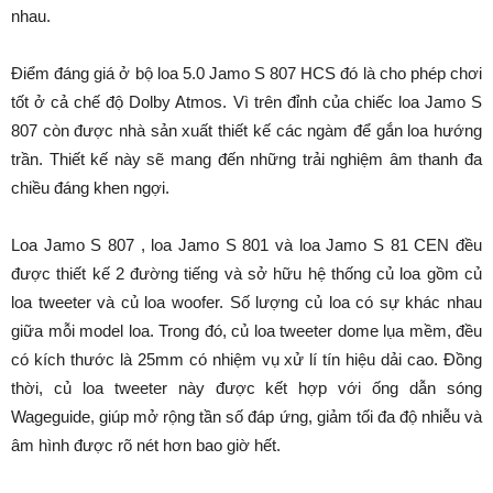
nhau.
Điểm đáng giá ở bộ loa 5.0 Jamo S 807 HCS đó là cho phép chơi
tốt ở cả chế độ Dolby Atmos. Vì trên đỉnh của chiếc loa Jamo S
807 còn được nhà sản xuất thiết kế các ngàm để gắn loa hướng
trần. Thiết kế này sẽ mang đến những trải nghiệm âm thanh đa
chiều đáng khen ngợi.
Loa Jamo S 807 , loa Jamo S 801 và loa Jamo S 81 CEN đều
được thiết kế 2 đường tiếng và sở hữu hệ thống củ loa gồm củ
loa tweeter và củ loa woofer. Số lượng củ loa có sự khác nhau
giữa mỗi model loa. Trong đó, củ loa tweeter dome lụa mềm, đều
có kích thước là 25mm có nhiệm vụ xử lí tín hiệu dải cao. Đồng
thời, củ loa tweeter này được kết hợp với ống dẫn sóng
Wageguide, giúp mở rộng tần số đáp ứng, giảm tối đa độ nhiễu và
âm hình được rõ nét hơn bao giờ hết.