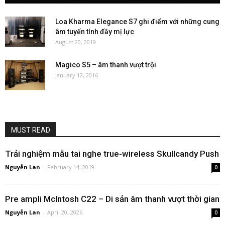
Loa Kharma Elegance S7 ghi điểm với những cung
âm tuyến tính đầy mị lực
August 20, 2019
Magico S5 – âm thanh vượt trội
January 12, 2016
MUST READ
Trải nghiệm mẫu tai nghe true-wireless Skullcandy Push
Nguyễn Lan
-
February 14, 2019
0
Pre ampli McIntosh C22 – Di sản âm thanh vượt thời gian
Nguyễn Lan
-
April 20, 2026
0