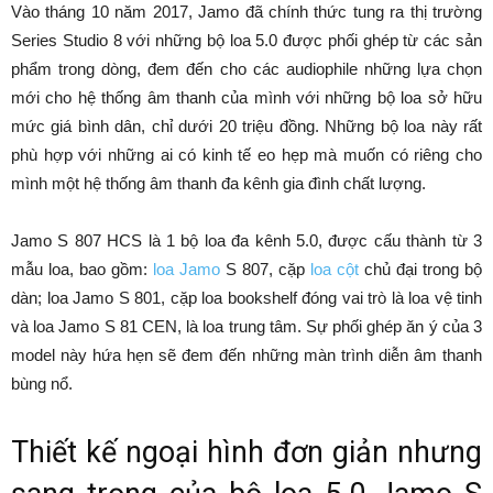
Vào tháng 10 năm 2017, Jamo đã chính thức tung ra thị trường
Series Studio 8 với những bộ loa 5.0 được phối ghép từ các sản
phẩm trong dòng, đem đến cho các audiophile những lựa chọn
mới cho hệ thống âm thanh của mình với những bộ loa sở hữu
mức giá bình dân, chỉ dưới 20 triệu đồng. Những bộ loa này rất
phù hợp với những ai có kinh tế eo hẹp mà muốn có riêng cho
mình một hệ thống âm thanh đa kênh gia đình chất lượng.
Jamo S 807 HCS là 1 bộ loa đa kênh 5.0, được cấu thành từ 3
mẫu loa, bao gồm:
loa Jamo
S 807, cặp
loa cột
chủ đại trong bộ
dàn; loa Jamo S 801, cặp loa bookshelf đóng vai trò là loa vệ tinh
và loa Jamo S 81 CEN, là loa trung tâm. Sự phối ghép ăn ý của 3
model này hứa hẹn sẽ đem đến những màn trình diễn âm thanh
bùng nổ.
Thiết kế ngoại hình đơn giản nhưng