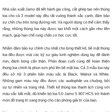
Nhà sản xuất Jamo đã tiết hành gia công, cắt ghép tạo nên thùng
loa cho cả 3 model này đều rất vuông thành sắc cạnh, đảm bảo
sự chỉn chu trên từng đường nét. Và người dùng có thể cảm thấy
rằng, những thùng loa này được tạo khối một cách gần như liền
mạch, giúp hạn chế rung chấn cơ học cực tốt.
Nhằm đảm bảo sự chỉnh chu nhất cho từng thiết kế, bề mặt thùng
loa đều được mài các kỹ sư giàu kinh nghiệm dùng tay để đánh
mịn, đánh bóng cẩn thận. Phân đoạn cuối cùng để hoàn thiện
thùng loa chính là phun sơn phủ lên bề mặt loa. Cả 3 mẫu loa này
đều sở hữ 3 phiên bản màu sắc là Black, Walnut và White.
Những gam màu này đều được các audiophile ưa chuộng, bởi
sự tự nhiên và trang nhã. Thiết kế thùng loa thanh lịch cùng với
màu sắc bắt mắt, đủ khiến bộ loa 5.0 Jamo S 807 HCS trở thành
món đồ trang trí sang trọng cho căn phòng giải trí của bạn.