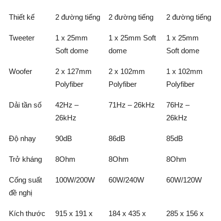
Thiết kế
2 đường tiếng
2 đường tiếng
2 đường tiếng
Tweeter
1 x 25mm
1 x 25mm Soft
1 x 25mm
Soft dome
dome
Soft dome
Woofer
2 x 127mm
2 x 102mm
1 x 102mm
Polyfiber
Polyfiber
Polyfiber
Dải tần số
42Hz –
71Hz – 26kHz
76Hz –
26kHz
26kHz
Độ nhạy
90dB
86dB
85dB
Trở kháng
8Ohm
8Ohm
8Ohm
Cống suất
100W/200W
60W/240W
60W/120W
đề nghị
Kích thước
915 x 191 x
184 x 435 x
285 x 156 x