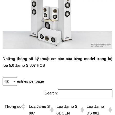
Những thông số kỹ thuật cơ bản của từng model trong bộ
loa 5.0 Jamo S 807 HCS
entries per page
Search:
Thông số
Loa Jamo S
Loa Jamo S
Loa Jamo
807
81 CEN
DS 801