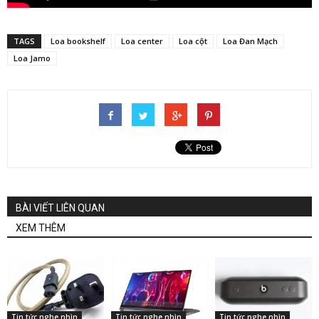
TAGS
Loa bookshelf
Loa center
Loa cột
Loa Đan Mạch
Loa Jamo
BÀI VIẾT LIÊN QUAN
XEM THÊM
Tin tức nghe nhìn
Tin tức nghe nhìn
Tin tức nghe nhìn