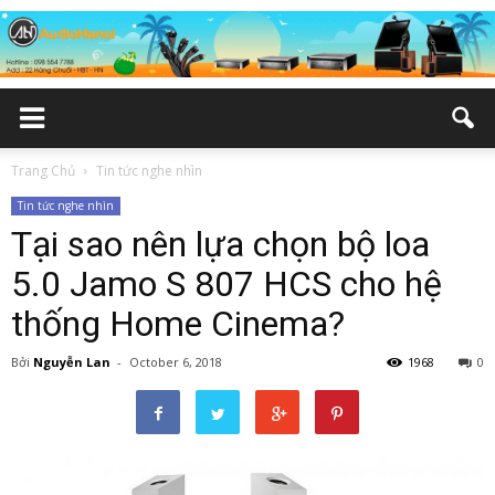
Trang Chủ
Tin tức nghe nhìn
Tin tức nghe nhìn
Tại sao nên lựa chọn bộ loa
5.0 Jamo S 807 HCS cho hệ
thống Home Cinema?
Bởi
Nguyễn Lan
-
October 6, 2018
1968
0