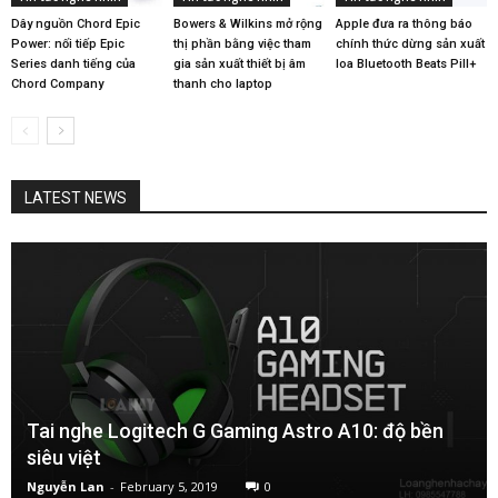
Dây nguồn Chord Epic
Bowers & Wilkins mở rộng
Apple đưa ra thông báo
Power: nối tiếp Epic
thị phần bằng việc tham
chính thức dừng sản xuất
Series danh tiếng của
gia sản xuất thiết bị âm
loa Bluetooth Beats Pill+
Chord Company
thanh cho laptop
LATEST NEWS
Tai nghe Logitech G Gaming Astro A10: độ bền
siêu việt
Nguyễn Lan
-
February 5, 2019
0