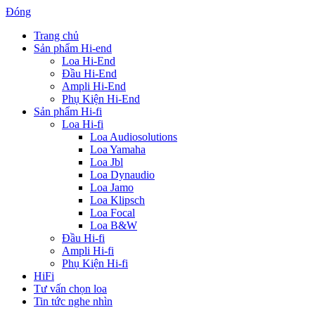
Đóng
Trang chủ
Sản phẩm Hi-end
Loa Hi-End
Đầu Hi-End
Ampli Hi-End
Phụ Kiện Hi-End
Sản phẩm Hi-fi
Loa Hi-fi
Loa Audiosolutions
Loa Yamaha
Loa Jbl
Loa Dynaudio
Loa Jamo
Loa Klipsch
Loa Focal
Loa B&W
Đầu Hi-fi
Ampli Hi-fi
Phụ Kiện Hi-fi
HiFi
Tư vấn chọn loa
Tin tức nghe nhìn