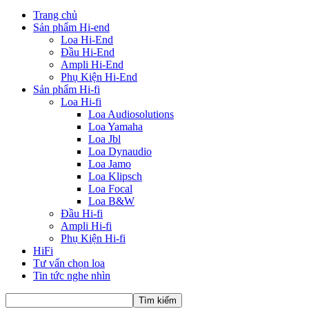
Trang chủ
Sản phẩm Hi-end
Loa Hi-End
Đầu Hi-End
Ampli Hi-End
Phụ Kiện Hi-End
Sản phẩm Hi-fi
Loa Hi-fi
Loa Audiosolutions
Loa Yamaha
Loa Jbl
Loa Dynaudio
Loa Jamo
Loa Klipsch
Loa Focal
Loa B&W
Đầu Hi-fi
Ampli Hi-fi
Phụ Kiện Hi-fi
HiFi
Tư vấn chọn loa
Tin tức nghe nhìn