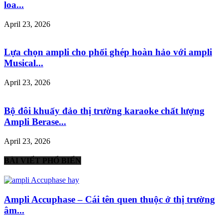
loa...
April 23, 2026
Lựa chọn ampli cho phối ghép hoàn hảo với ampli
Musical...
April 23, 2026
Bộ đôi khuấy đảo thị trường karaoke chất lượng
Ampli Berase...
April 23, 2026
BÀI VIẾT PHỔ BIẾN
Ampli Accuphase – Cái tên quen thuộc ở thị trường
âm...