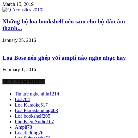
March 15, 2019
Những bộ loa bookshelf nên sắm cho bộ dàn âm
thanh...
January 25, 2016
Loa Bose nên ghép với ampli nào nghe nhạc hay
February 1, 2016
MỤC XEM NHIỀU
Tin tức nghe nhìn
1214
Loa
704
Loa Karaoke
517
Loa Floorstanding
408
Loa bookshelf
205
Phụ Kiện Audio
167
Ampli
78
Loa di động
76