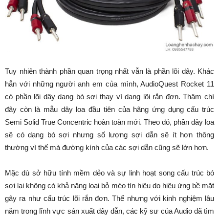
Tuy nhiên thành phần quan trọng nhất vẫn là phần lõi dây. Khác
hẳn với những người anh em của mình, AudioQuest Rocket 11
có phần lõi dây dạng bó sợi thay vì dạng lõi rắn đơn. Thậm chí
đây còn là mẫu dây loa đầu tiên của hãng ứng dụng cấu trúc
Semi Solid True Concentric hoàn toàn mới. Theo đó, phần dây loa
sẽ có dạng bó sợi nhưng số lượng sợi dẫn sẽ ít hơn thông
thường vì thế mà đường kính của các sợi dẫn cũng sẽ lớn hơn.
Mặc dù sở hữu tính mềm dẻo và sự linh hoạt song cấu trúc bó
sợi lại không có khả năng loại bỏ méo tín hiệu do hiệu ứng bề mặt
gây ra như cấu trúc lõi rắn đơn. Thế nhưng với kinh nghiệm lâu
năm trong lĩnh vực sản xuất dây dẫn, các kỹ sư của Audio đã tìm