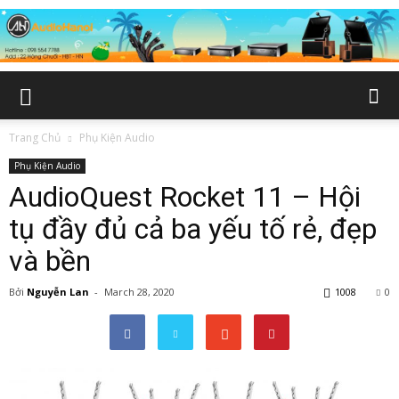
Trang Chủ
Phụ Kiện Audio
Phụ Kiện Audio
AudioQuest Rocket 11 – Hội
tụ đầy đủ cả ba yếu tố rẻ, đẹp
và bền
Bởi
Nguyễn Lan
-
March 28, 2020
1008
0