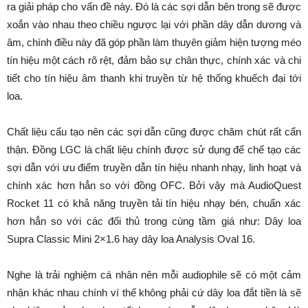
ra giải pháp cho vấn đề này. Đó là các sợi dẫn bên trong sẽ được
xoắn vào nhau theo chiều ngược lại với phần dây dẫn dương và
âm, chính điều này đã góp phần làm thuyên giảm hiện tượng méo
tín hiệu một cách rõ rệt, đảm bảo sự chân thực, chính xác và chi
tiết cho tín hiệu âm thanh khi truyền từ hệ thống khuếch đại tới
loa.
Chất liệu cấu tạo nên các sợi dẫn cũng được chăm chút rất cẩn
thận. Đồng LGC là chất liệu chính được sử dụng để chế tạo các
sợi dẫn với ưu điểm truyền dẫn tín hiệu nhanh nhạy, linh hoạt và
chính xác hơn hẳn so với đồng OFC. Bởi vậy mà AudioQuest
Rocket 11 có khả năng truyền tải tín hiệu nhạy bén, chuẩn xác
hơn hẳn so với các đối thủ trong cùng tầm giá như: Dây loa
Supra Classic Mini 2×1.6 hay dây loa Analysis Oval 16.
Nghe là trải nghiệm cá nhân nên mỗi audiophile sẽ có một cảm
nhận khác nhau chính ví thế không phải cứ dây loa đắt tiền là sẽ