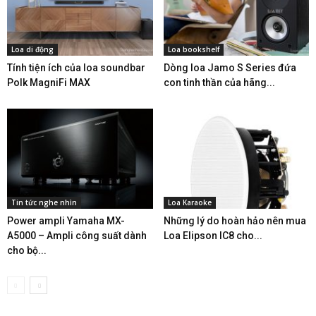
Loa di động
Loa bookshelf
Tính tiện ích của loa soundbar
Dòng loa Jamo S Series đứa
Polk MagniFi MAX
con tinh thần của hãng...
Tin tức nghe nhìn
Loa Karaoke
Power ampli Yamaha MX-
Những lý do hoàn hảo nên mua
A5000 – Ampli công suất dành
Loa Elipson IC8 cho...
cho bộ...