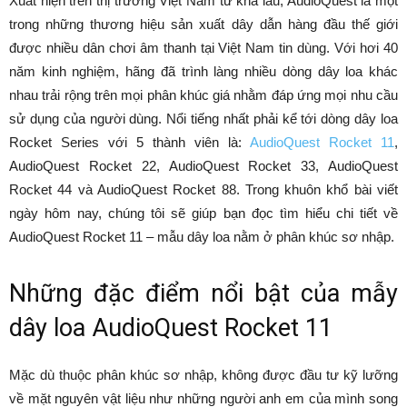
Xuất hiện trên thị trường Việt Nam từ khá lâu, AudioQuest là một
trong những thương hiệu sản xuất dây dẫn hàng đầu thế giới
được nhiều dân chơi âm thanh tại Việt Nam tin dùng. Với hơi 40
năm kinh nghiệm, hãng đã trình làng nhiều dòng dây loa khác
nhau trải rộng trên mọi phân khúc giá nhằm đáp ứng mọi nhu cầu
sử dụng của người dùng. Nổi tiếng nhất phải kể tới dòng dây loa
Rocket Series với 5 thành viên là:
AudioQuest Rocket 11
,
AudioQuest Rocket 22, AudioQuest Rocket 33, AudioQuest
Rocket 44 và AudioQuest Rocket 88. Trong khuôn khổ bài viết
ngày hôm nay, chúng tôi sẽ giúp bạn đọc tìm hiểu chi tiết về
AudioQuest Rocket 11 – mẫu dây loa nằm ở phân khúc sơ nhập.
Những đặc điểm nổi bật của mẫy
dây loa AudioQuest Rocket 11
Mặc dù thuộc phân khúc sơ nhập, không được đầu tư kỹ lưỡng
về mặt nguyên vật liệu như những người anh em của mình song