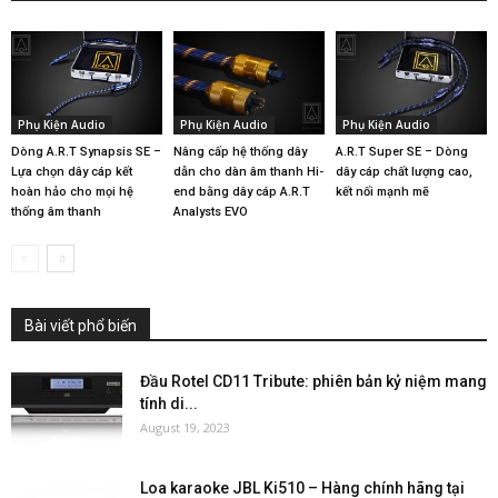
Phụ Kiện Audio
Phụ Kiện Audio
Phụ Kiện Audio
Dòng A.R.T Synapsis SE –
Nâng cấp hệ thống dây
A.R.T Super SE – Dòng
Lựa chọn dây cáp kết
dẫn cho dàn âm thanh Hi-
dây cáp chất lượng cao,
hoàn hảo cho mọi hệ
end bằng dây cáp A.R.T
kết nối mạnh mẽ
thống âm thanh
Analysts EVO
Bài viết phổ biến
Đầu Rotel CD11 Tribute: phiên bản kỷ niệm mang
tính di...
August 19, 2023
Loa karaoke JBL Ki510 – Hàng chính hãng tại