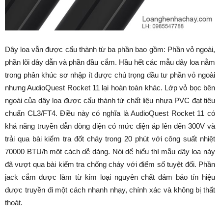
Dây loa vẫn được cấu thành từ ba phần bao gồm: Phần vỏ ngoài,
phần lõi dây dẫn và phần đầu cắm. Hầu hết các mẫu dây loa nằm
trong phân khúc sơ nhập ít được chú trọng đầu tư phần vỏ ngoài
nhưng AudioQuest Rocket 11 lại hoàn toàn khác. Lớp vỏ bọc bên
ngoài của dây loa được cấu thành từ chất liệu nhựa PVC đạt tiêu
chuẩn CL3/FT4. Điều này có nghĩa là AudioQuest Rocket 11 có
khả năng truyền dẫn dòng điện có mức điện áp lên đến 300V và
trải qua bài kiểm tra đốt cháy trong 20 phút với công suất nhiệt
70000 BTU/h một cách dễ dàng. Nói dể hiểu thì mẫu dây loa này
đã vượt qua bài kiểm tra chống cháy với điểm số tuyệt đối. Phần
jack cắm được làm từ kim loại nguyên chất đảm bảo tín hiệu
được truyền đi một cách nhanh nhạy, chính xác và không bị thất
thoát.