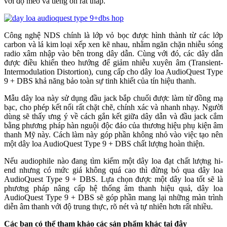
với độ méo và tiếng ồn rất thấp.
Công nghệ NDS chính là lớp vỏ bọc được hình thành từ các lớp
carbon và lá kim loại xếp xen kẽ nhau, nhằm ngăn chặn nhiễu sóng
radio xâm nhập vào bên trong dây dẫn. Cùng với đó, các dây dẫn
được điều khiển theo hướng để giảm nhiễu xuyên âm (Transient-
Intermodulation Distortion), cung cấp cho dây loa AudioQuest Type
9 + DBS khả năng bảo toàn sự tinh khiết của tín hiệu thanh.
Mẫu dây loa này sử dụng đầu jack bắp chuối được làm từ đồng mạ
bạc, cho phép kết nối rất chặt chẽ, chính xác và nhanh nhạy. Người
dùng sẽ thấy ưng ý về cách gắn kết giữa dây dẫn và đầu jack cắm
bằng phương pháp hàn nguội độc đáo của thương hiệu phụ kiện âm
thanh Mỹ này. Cách làm này góp phần không nhỏ vào việc tạo nên
một dây loa AudioQuest Type 9 + DBS chất lượng hoàn thiện.
Nếu audiophile nào đang tìm kiếm một dây loa đạt chất lượng hi-
end nhưng có mức giá không quá cao thì đừng bỏ qua dây loa
AudioQuest Type 9 + DBS. Lựa chọn được một dây loa tốt sẽ là
phương pháp nâng cấp hệ thống âm thanh hiệu quả, dây loa
AudioQuest Type 9 + DBS sẽ góp phần mang lại những màn trình
diễn âm thanh với độ trung thực, rõ nét và tự nhiên hơn rất nhiều.
Các bạn có thể tham khảo các sản phẩm khác tại đây