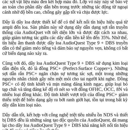
các sợi vật liệu màu đen kết hợp màu đỏ. Lớp vỏ này này sẽ bảo vệ
an toàn cho phần dây dẫn bên trong trước những tác động từ ngoại
cảnh nhờ độ bền cao, chống gãy gập tốt và chịu được lực.
Đây là dây loa được thiết kế để có thể kết nối tín hiệu hiệu quả từ
ampli đến loa. Sản phẩm này sử dụng dây dẫn dạng sợi rắn truyền
thống của AudioQuet với tiết diện lớn và được đặt cách xa nhau,
giúp giảm tương tác giữa các dây dẫn liền kề lên đến 35%. Nhờ thế,
tín hiệu âm thanh được dây loa AudioQuest Type 9 + DBS truyền
dẫn có thể giảm méo tiếng và đảm bảo sự nguyên vẹn, không có bất
cứ biến dạng nào xảy ra.
Cùng với đó, dây loa AudioQuest Type 9 + DBS sử dụng kim loại
dẫn điện tốt, đó là đồng PSC+ (Perfect-Surface Copper+). Những
sợi dẫn rắn PSC+ ngăn chặn sự tương tác sợi, một trong những
nguyên nhân chính gây nên mệt mỏi cho tai người khi nghe. Đồng
PSC+ có độ tinh khiết và mịn màng đáng kinh ngạc, giúp loại bỏ
tạp chất và tăng đáng kể độ rõ nét so với đồng OFHC, OCC, 8N và
nhiều loại đồng khác. Độ tinh khiết vượt trội của đồng PSC+ giảm
thiểu triệt để biến dạng gây ra bởi ranh giới hạt, tồn tại trong bất kỳ
dây dẫn kim loại nào.
Dây dẫn tốt, kết hợp với công nghệ triệt tiêu nhiễu ồn NDS và thiết
bị DBS đều là những sáng tạo độc quyền của AudioQuest, đã mang
lại cho dây loa AudioQuest Type 9 + DBS khả năng kết nối tín hiệu