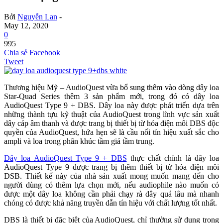
Bởi
Nguyễn Lan
-
May 12, 2020
0
995
Chia sẻ Facebook
Tweet
Thương hiệu Mỹ – AudioQuest vừa bổ sung thêm vào dòng dây loa
Star-Quad Series thêm 3 sản phẩm mới, trong đó có dây loa
AudioQuest Type 9 + DBS. Dây loa này được phát triển dựa trên
những thành tựu kỹ thuật của AudioQuest trong lĩnh vực sản xuất
dây cáp âm thanh và được trang bị thiết bị từ hóa điện môi DBS độc
quyền của AudioQuest, hứa hẹn sẽ là cầu nối tín hiệu xuất sắc cho
ampli và loa trong phân khúc tầm giá tầm trung.
Dây loa AudioQuest Type 9 + DBS
thực chất chính là dây loa
AudioQuest Type 9 được trang bị thêm thiết bị từ hóa điện môi
DSB. Thiết kế này của nhà sản xuất mong muốn mang đến cho
người dùng có thêm lựa chọn mới, nếu audiophile nào muốn có
được một dây loa không cần phải chạy rà dây quá lâu mà nhanh
chóng có được khả năng truyền dẫn tín hiệu với chất lượng tốt nhất.
DBS là thiết bị đặc biệt của AudioQuest, chỉ thường sử dụng trong