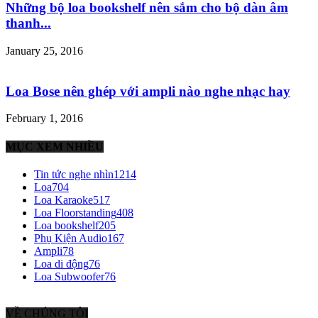
Những bộ loa bookshelf nên sắm cho bộ dàn âm
thanh...
January 25, 2016
Loa Bose nên ghép với ampli nào nghe nhạc hay
February 1, 2016
MỤC XEM NHIỀU
Tin tức nghe nhìn
1214
Loa
704
Loa Karaoke
517
Loa Floorstanding
408
Loa bookshelf
205
Phụ Kiện Audio
167
Ampli
78
Loa di động
76
Loa Subwoofer
76
VỀ CHÚNG TÔI