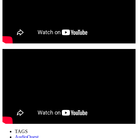
TAGS
AudioQuest