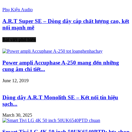
Phụ Kiện Audio
A.R.T Super SE – Dòng dây cáp chất lượng cao, kết
nối mạnh mẽ
Bài viết phổ biến
Power ampli Accuphase A-250 mang đến những
cung âm chi tiết...
June 12, 2019
Dòng dây A.R.T Monolith SE – Kết nối tín hiệu
sạch...
March 30, 2025
Smart Tivi LG 4K 50 inch 50UK6540PTD: lựa chọn