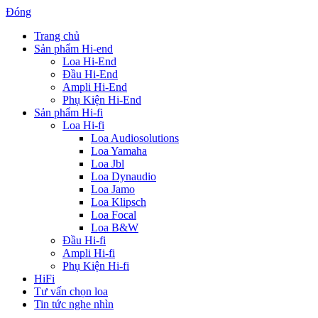
Đóng
Trang chủ
Sản phẩm Hi-end
Loa Hi-End
Đầu Hi-End
Ampli Hi-End
Phụ Kiện Hi-End
Sản phẩm Hi-fi
Loa Hi-fi
Loa Audiosolutions
Loa Yamaha
Loa Jbl
Loa Dynaudio
Loa Jamo
Loa Klipsch
Loa Focal
Loa B&W
Đầu Hi-fi
Ampli Hi-fi
Phụ Kiện Hi-fi
HiFi
Tư vấn chọn loa
Tin tức nghe nhìn