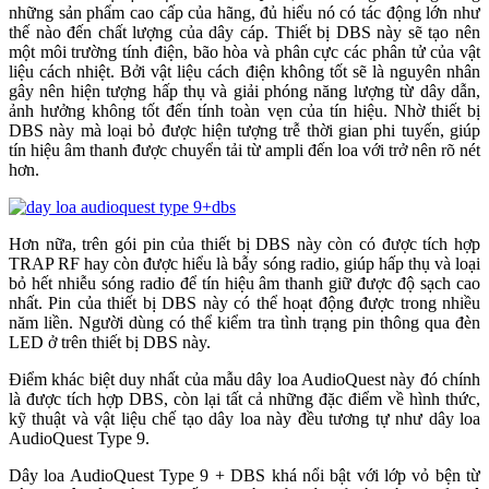
những sản phẩm cao cấp của hãng, đủ hiểu nó có tác động lớn như
thế nào đến chất lượng của dây cáp. Thiết bị DBS này sẽ tạo nên
một môi trường tính điện, bão hòa và phân cực các phân tử của vật
liệu cách nhiệt. Bởi vật liệu cách điện không tốt sẽ là nguyên nhân
gây nên hiện tượng hấp thụ và giải phóng năng lượng từ dây dẫn,
ảnh hưởng không tốt đến tính toàn vẹn của tín hiệu. Nhờ thiết bị
DBS này mà loại bỏ được hiện tượng trễ thời gian phi tuyến, giúp
tín hiệu âm thanh được chuyển tải từ ampli đến loa với trở nên rõ nét
hơn.
Hơn nữa, trên gói pin của thiết bị DBS này còn có được tích hợp
TRAP RF hay còn được hiểu là bẫy sóng radio, giúp hấp thụ và loại
bỏ hết nhiễu sóng radio để tín hiệu âm thanh giữ được độ sạch cao
nhất. Pin của thiết bị DBS này có thể hoạt động được trong nhiều
năm liền. Người dùng có thể kiểm tra tình trạng pin thông qua đèn
LED ở trên thiết bị DBS này.
Điểm khác biệt duy nhất của mẫu dây loa AudioQuest này đó chính
là được tích hợp DBS, còn lại tất cả những đặc điểm về hình thức,
kỹ thuật và vật liệu chế tạo dây loa này đều tương tự như dây loa
AudioQuest Type 9.
Dây loa AudioQuest Type 9 + DBS khá nổi bật với lớp vỏ bện từ