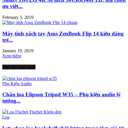
ưu việt...
February 5, 2019
Máy tính xách tay Asus ZenBook Flip 14 kiểu dáng
trẻ...
January 19, 2019
Xem thêm
Bài viết mới nhất
Phụ Kiện Audio
Chân loa Elipson Tripod W35 – Phụ kiện audio lý
tưởng...
Loa