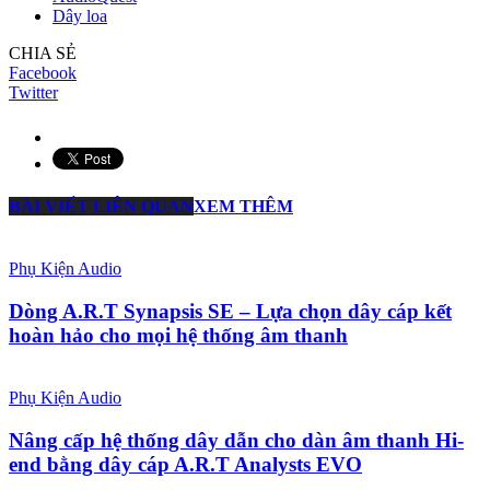
Dây loa
CHIA SẺ
Facebook
Twitter
BÀI VIẾT LIÊN QUAN
XEM THÊM
Phụ Kiện Audio
Dòng A.R.T Synapsis SE – Lựa chọn dây cáp kết
hoàn hảo cho mọi hệ thống âm thanh
Phụ Kiện Audio
Nâng cấp hệ thống dây dẫn cho dàn âm thanh Hi-
end bằng dây cáp A.R.T Analysts EVO