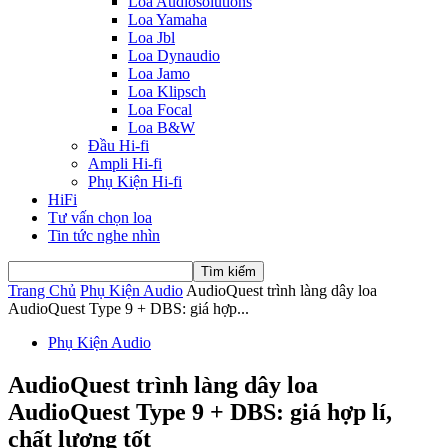
Loa Audiosolutions
Loa Yamaha
Loa Jbl
Loa Dynaudio
Loa Jamo
Loa Klipsch
Loa Focal
Loa B&W
Đầu Hi-fi
Ampli Hi-fi
Phụ Kiện Hi-fi
HiFi
Tư vấn chọn loa
Tin tức nghe nhìn
Trang Chủ
Phụ Kiện Audio
AudioQuest trình làng dây loa
AudioQuest Type 9 + DBS: giá hợp...
Phụ Kiện Audio
AudioQuest trình làng dây loa
AudioQuest Type 9 + DBS: giá hợp lí,
chất lượng tốt