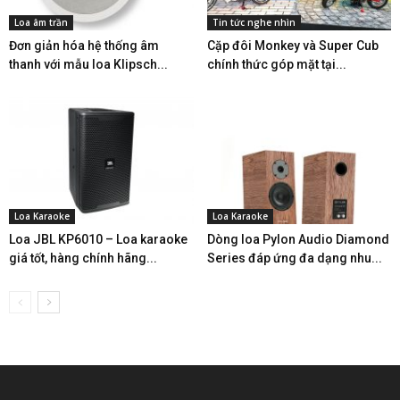
Loa âm trần
Tin tức nghe nhìn
Đơn giản hóa hệ thống âm
Cặp đôi Monkey và Super Cub
thanh với mẫu loa Klipsch...
chính thức góp mặt tại...
Loa Karaoke
Loa Karaoke
Loa JBL KP6010 – Loa karaoke
Dòng loa Pylon Audio Diamond
giá tốt, hàng chính hãng...
Series đáp ứng đa dạng nhu...