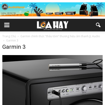
Trang Chủ
Garmin chính thức “thâu tóm” thương hiệu âm thanh JL Audio
Garmin 3
Garmin 3