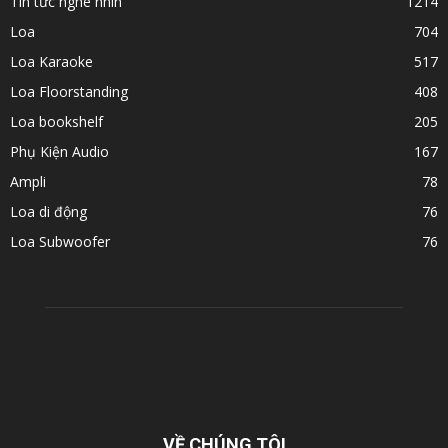
Tin tức nghe nhìn
1214
Loa
704
Loa Karaoke
517
Loa Floorstanding
408
Loa bookshelf
205
Phụ Kiện Audio
167
Ampli
78
Loa di động
76
Loa Subwoofer
76
VỀ CHÚNG TÔI