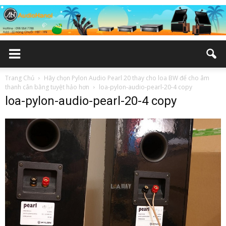
Trang Chủ
Hãy chọn Pylon Audio Pearl 20 thay cho loa BW để cho âm
thanh cân bằng tuyệt hảo hơn
loa-pylon-audio-pearl-20-4 copy
loa-pylon-audio-pearl-20-4 copy