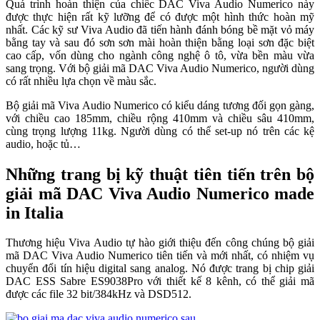
Quá trình hoàn thiện của chiếc DAC Viva Audio Numerico này
được thực hiện rất kỹ lưỡng để có được một hình thức hoàn mỹ
nhất. Các kỹ sư Viva Audio đã tiến hành đánh bóng bề mặt vỏ máy
bằng tay và sau đó sơn sơn mài hoàn thiện bằng loại sơn đặc biệt
cao cấp, vốn dùng cho ngành công nghệ ô tô, vừa bền màu vừa
sang trọng. Với bộ giải mã DAC Viva Audio Numerico, người dùng
có rất nhiều lựa chọn về màu sắc.
Bộ giải mã Viva Audio Numerico có kiểu dáng tương đối gọn gàng,
với chiều cao 185mm, chiều rộng 410mm và chiều sâu 410mm,
cùng trọng lượng 11kg. Người dùng có thể set-up nó trên các kệ
audio, hoặc tủ…
Những trang bị kỹ thuật tiên tiến trên bộ
giải mã DAC Viva Audio Numerico made
in Italia
Thương hiệu Viva Audio tự hào giới thiệu đến công chúng bộ giải
mã DAC Viva Audio Numerico tiên tiến và mới nhất, có nhiệm vụ
chuyển đổi tín hiệu digital sang analog. Nó được trang bị chip giải
DAC ESS Sabre ES9038Pro với thiết kế 8 kênh, có thể giải mã
được các file 32 bit/384kHz và DSD512.