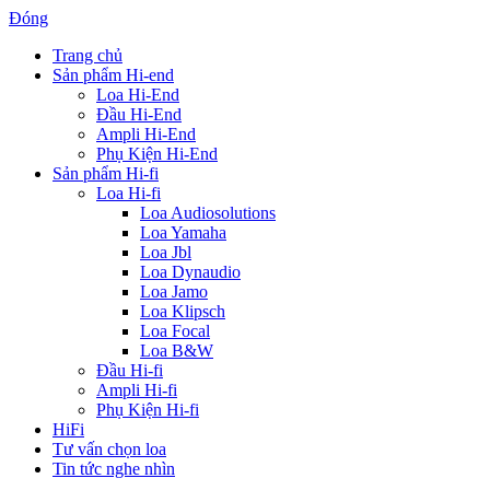
Đóng
Trang chủ
Sản phẩm Hi-end
Loa Hi-End
Đầu Hi-End
Ampli Hi-End
Phụ Kiện Hi-End
Sản phẩm Hi-fi
Loa Hi-fi
Loa Audiosolutions
Loa Yamaha
Loa Jbl
Loa Dynaudio
Loa Jamo
Loa Klipsch
Loa Focal
Loa B&W
Đầu Hi-fi
Ampli Hi-fi
Phụ Kiện Hi-fi
HiFi
Tư vấn chọn loa
Tin tức nghe nhìn