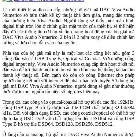
Là một thiết bị audio cao cấp, nhưng bộ giải mã DAC Viva Audio
Numerico sở hữu thiết kế kỹ thuật khá đơn giản, mang đặc trưng
của thương hiệu Viva Audio. Người dùng sẽ thấy một màn hình
digital hình tròn lớn ở chính giữa mặt trước của thiết bị, sẽ thể hiện
đầy đủ các thông tin cơ bản về tình trạng hoạt động của bộ giải mã
DAC Viva Audio Numerico, 2 bên là 2 núm xoay để điều chỉnh âm
lượng và lựa chọn đầu vào của nguồn.
Phía sau của bộ giải mã này là một loạt các cổng kết nối, gồm 3
cổng đầu vào là USB Type B, Optical và Coaxial. Với những cổng
digital imput này, Viva Audio Numerico cung cấp tính hoạt ở kết nối
đầu vào để trở thành một trái tim và linh hồn của hệ thống tái tạo âm
thanh kỹ thuật số. Bên cạnh đó còn có cổng Ethernet cho phép
người dùng kết nối với internet để phát nhạc trực tuyến.Sử dụng bộ
giải mã DAC Viva Audio Numerico, người dùng sẽ gần như thưởng
thức được mọi nguồn tín hiệu số high-res hiện nay.
Trong đó, các cổng vào optical/coaxial hỗ trợ tối đa các file 192kHz,
cổng USB type B xử lý được các file PCM chất lượng 32 bit/384
kHz. Đối với định dạng DSD, các cổng coaxial/optical có thể hỗ trợ
định dạng DSD DoP với chất lượng lên đến DSD64 và cổng USB
Type B hỗ trợ file DSD64, DSD128, DSD256, DSD512.
Ở tầng đầu ra analog, bộ giải mã DAC Viva Audio Numerico được