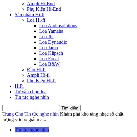
Ampli Hi-End
Phụ Kiện Hi-End
Sản phẩm Hi-fi
Loa Hi-fi
Loa Audiosolutions
Loa Yamaha
Loa Jbl
Loa Dynaudio
Loa Jamo
Loa Klipsch
Loa Focal
Loa B&W
Đầu Hi-fi
Ampli Hi-fi
Phụ Kiện Hi-fi
HiFi
Tư vấn chọn loa
Tin tức nghe nhìn
Trang Chủ
Tin tức nghe nhìn
Khám phá kho tàng nhạc số chất
lượng với bộ giải mã...
Tin tức nghe nhìn