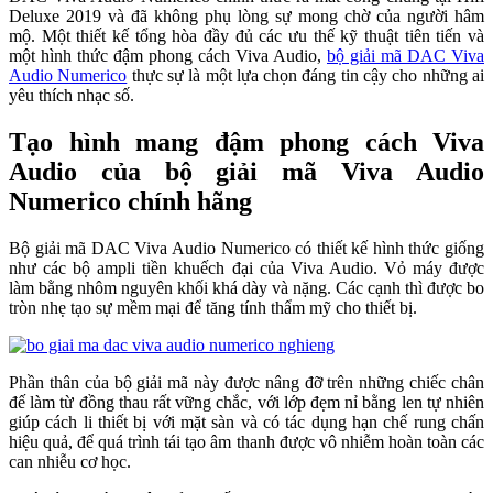
Deluxe 2019 và đã không phụ lòng sự mong chờ của người hâm
mộ. Một thiết kế tổng hòa đầy đủ các ưu thế kỹ thuật tiên tiến và
một hình thức đậm phong cách Viva Audio,
bộ giải mã DAC Viva
Audio Numerico
thực sự là một lựa chọn đáng tin cậy cho những ai
yêu thích nhạc số.
Tạo hình mang đậm phong cách Viva
Audio của bộ giải mã Viva Audio
Numerico chính hãng
Bộ giải mã DAC Viva Audio Numerico có thiết kế hình thức giống
như các bộ ampli tiền khuếch đại của Viva Audio. Vỏ máy được
làm bằng nhôm nguyên khối khá dày và nặng. Các cạnh thì được bo
tròn nhẹ tạo sự mềm mại để tăng tính thẩm mỹ cho thiết bị.
Phần thân của bộ giải mã này được nâng đỡ trên những chiếc chân
đế làm từ đồng thau rất vững chắc, với lớp đẹm nỉ bằng len tự nhiên
giúp cách li thiết bị với mặt sàn và có tác dụng hạn chế rung chấn
hiệu quả, để quá trình tái tạo âm thanh được vô nhiễm hoàn toàn các
can nhiễu cơ học.