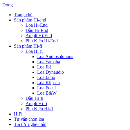
Đóng
Trang chủ
Sản phẩm Hi-end
Loa Hi-End
Đầu Hi-End
Ampli Hi-End
Phụ Kiện Hi-End
Sản phẩm Hi-fi
Loa Hi-fi
Loa Audiosolutions
Loa Yamaha
Loa Jbl
Loa Dynaudio
Loa Jamo
Loa Klipsch
Loa Focal
Loa B&W
Đầu Hi-fi
Ampli Hi-fi
Phụ Kiện Hi-fi
HiFi
Tư vấn chọn loa
Tin tức nghe nhìn