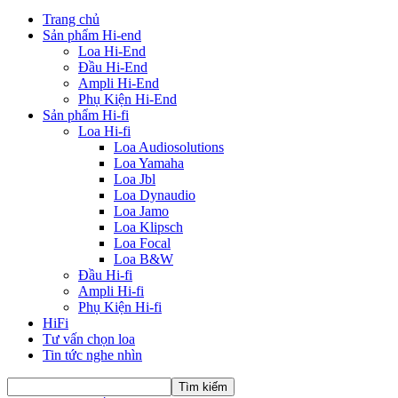
Trang chủ
Sản phẩm Hi-end
Loa Hi-End
Đầu Hi-End
Ampli Hi-End
Phụ Kiện Hi-End
Sản phẩm Hi-fi
Loa Hi-fi
Loa Audiosolutions
Loa Yamaha
Loa Jbl
Loa Dynaudio
Loa Jamo
Loa Klipsch
Loa Focal
Loa B&W
Đầu Hi-fi
Ampli Hi-fi
Phụ Kiện Hi-fi
HiFi
Tư vấn chọn loa
Tin tức nghe nhìn