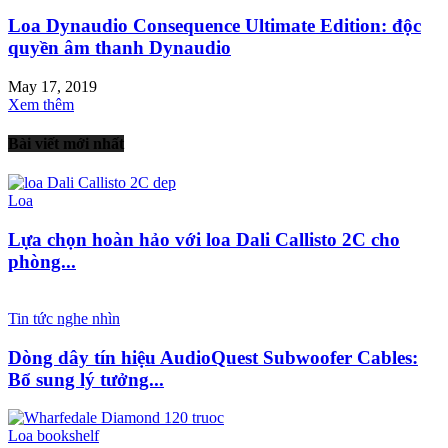
Loa Dynaudio Consequence Ultimate Edition: độc
quyền âm thanh Dynaudio
May 17, 2019
Xem thêm
Bài viết mới nhất
Loa
Lựa chọn hoàn hảo với loa Dali Callisto 2C cho
phòng...
Tin tức nghe nhìn
Dòng dây tín hiệu AudioQuest Subwoofer Cables:
Bổ sung lý tưởng...
Loa bookshelf