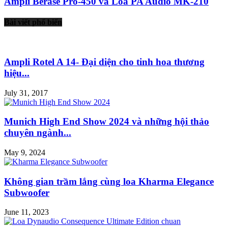
Ampli Berase Pro-450 và Loa PA Audio MK-210
Bài viết phổ biến
Ampli Rotel A 14- Đại diện cho tinh hoa thương
hiệu...
July 31, 2017
Munich High End Show 2024 và những hội thảo
chuyên ngành...
May 9, 2024
Không gian trầm lắng cùng loa Kharma Elegance
Subwoofer
June 11, 2023