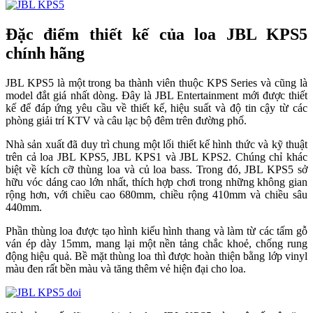
Đặc điểm thiết kế của loa JBL KPS5
chính hãng
JBL KPS5 là một trong ba thành viên thuộc KPS Series và cũng là
model đắt giá nhất dòng. Đây là JBL Entertainment mới được thiết
kế để đáp ứng yêu cầu về thiết kế, hiệu suất và độ tin cậy từ các
phòng giải trí KTV và câu lạc bộ đêm trên đường phố.
Nhà sản xuất đã duy trì chung một lối thiết kế hình thức và kỹ thuật
trên cả loa JBL KPS5, JBL KPS1 và JBL KPS2. Chúng chỉ khác
biệt về kích cỡ thùng loa và củ loa bass. Trong đó, JBL KPS5 sở
hữu vóc dáng cao lớn nhất, thích hợp chơi trong những không gian
rộng hơn, với chiều cao 680mm, chiều rộng 410mm và chiều sâu
440mm.
Phần thùng loa được tạo hình kiểu hình thang và làm từ các tấm gỗ
ván ép dày 15mm, mang lại một nền tảng chắc khoẻ, chống rung
động hiệu quả. Bề mặt thùng loa thì được hoàn thiện bằng lớp vinyl
màu đen rất bền màu và tăng thêm vẻ hiện đại cho loa.