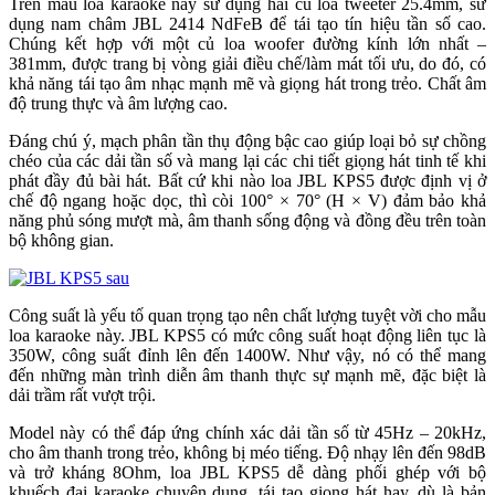
Trên mẫu loa karaoke này sử dụng hai củ loa tweeter 25.4mm, sử
dụng nam châm JBL 2414 NdFeB để tái tạo tín hiệu tần số cao.
Chúng kết hợp với một củ loa woofer đường kính lớn nhất –
381mm, được trang bị vòng giải điều chế/làm mát tối ưu, do đó, có
khả năng tái tạo âm nhạc mạnh mẽ và giọng hát trong trẻo. Chất âm
độ trung thực và âm lượng cao.
Đáng chú ý, mạch phân tần thụ động bậc cao giúp loại bỏ sự chồng
chéo của các dải tần số và mang lại các chi tiết giọng hát tinh tế khi
phát đầy đủ bài hát. Bất cứ khi nào loa JBL KPS5 được định vị ở
chế độ ngang hoặc dọc, thì còi 100° × 70° (H × V) đảm bảo khả
năng phủ sóng mượt mà, âm thanh sống động và đồng đều trên toàn
bộ không gian.
Công suất là yếu tố quan trọng tạo nên chất lượng tuyệt vời cho mẫu
loa karaoke này. JBL KPS5 có mức công suất hoạt động liên tục là
350W, công suất đỉnh lên đến 1400W. Như vậy, nó có thể mang
đến những màn trình diễn âm thanh thực sự mạnh mẽ, đặc biệt là
dải trầm rất vượt trội.
Model này có thể đáp ứng chính xác dải tần số từ 45Hz – 20kHz,
cho âm thanh trong trẻo, không bị méo tiếng. Độ nhạy lên đến 98dB
và trở kháng 8Ohm, loa JBL KPS5 dễ dàng phối ghép với bộ
khuếch đại karaoke chuyên dụng, tái tạo giọng hát hay, dù là bản