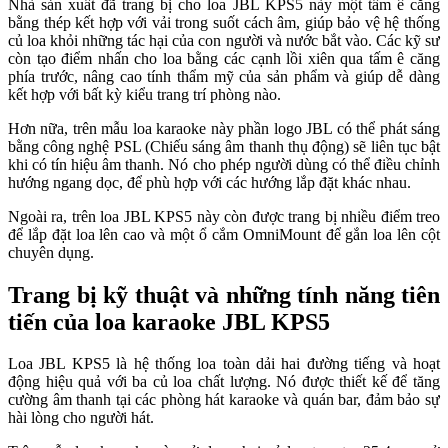
Nhà sản xuất đã trang bị cho loa JBL KPS5 này một tấm ê căng
bằng thép kết hợp với vải trong suốt cách âm, giúp bảo vệ hệ thống
củ loa khỏi những tác hại của con người và nước bắt vào. Các kỹ sư
còn tạo điểm nhấn cho loa bằng các cạnh lồi xiên qua tấm ê căng
phía trước, nâng cao tính thẩm mỹ của sản phẩm và giúp dễ dàng
kết hợp với bất kỳ kiểu trang trí phòng nào.
Hơn nữa, trên mẫu loa karaoke này phần logo JBL có thể phát sáng
bằng công nghệ PSL (Chiếu sáng âm thanh thụ động) sẽ liên tục bật
khi có tín hiệu âm thanh. Nó cho phép người dùng có thể điều chỉnh
hướng ngang dọc, để phù hợp với các hướng lắp đặt khác nhau.
Ngoài ra, trên loa JBL KPS5 này còn được trang bị nhiều điểm treo
để lắp đặt loa lên cao và một ổ cắm OmniMount để gắn loa lên cột
chuyên dụng.
Trang bị kỹ thuật và những tính năng tiên
tiến của loa karaoke JBL KPS5
Loa JBL KPS5 là hệ thống loa toàn dải hai đường tiếng và hoạt
động hiệu quả với ba củ loa chất lượng. Nó được thiết kế để tăng
cường âm thanh tại các phòng hát karaoke và quán bar, đảm bảo sự
hài lòng cho người hát.