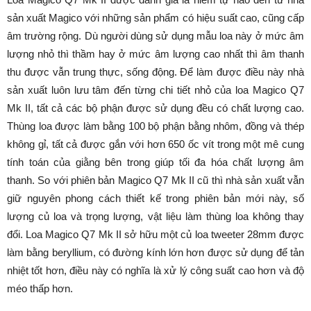
sản xuất Magico với những sản phẩm có hiệu suất cao, cũng cấp
âm trường rộng. Dù người dùng sử dụng mẫu loa này ở mức âm
lượng nhỏ thì thầm hay ở mức âm lượng cao nhất thì âm thanh
thu được vẫn trung thực, sống động. Để làm được điều này nhà
sản xuất luôn lưu tâm đến từng chi tiết nhỏ của loa Magico Q7
Mk II, tất cả các bộ phận được sử dụng đều có chất lượng cao.
Thùng loa được làm bằng 100 bộ phận bằng nhôm, đồng và thép
không gỉ, tất cả được gắn với hơn 650 ốc vít trong một mê cung
tính toán của giằng bên trong giúp tối đa hóa chất lượng âm
thanh. So với phiên bản Magico Q7 Mk II cũ thì nhà sản xuất vẫn
giữ nguyên phong cách thiết kế trong phiên bản mới này, số
lượng củ loa và trọng lượng, vật liệu làm thùng loa không thay
đổi. Loa Magico Q7 Mk II sở hữu một củ loa tweeter 28mm được
làm bằng beryllium, có đường kính lớn hơn được sử dụng để tản
nhiệt tốt hơn, điều này có nghĩa là xử lý công suất cao hơn và độ
méo thấp hơn.