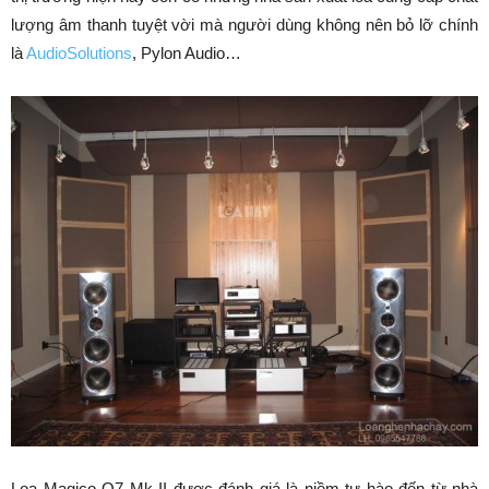
lượng âm thanh tuyệt vời mà người dùng không nên bỏ lỡ chính
là
AudioSolutions
, Pylon Audio…
Loa Magico Q7 Mk II được đánh giá là niềm tự hào đến từ nhà