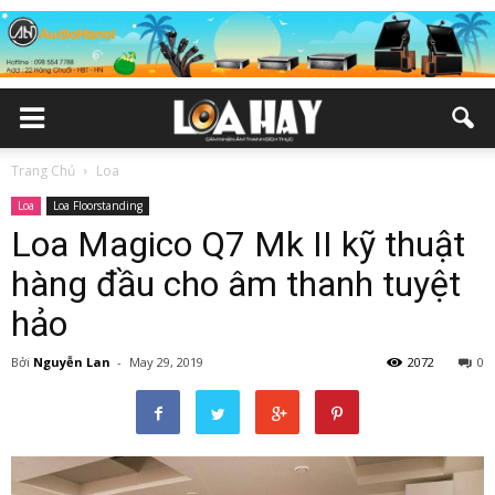
Trang Chủ
Loa
Loa
Loa Floorstanding
Loa Magico Q7 Mk II kỹ thuật
hàng đầu cho âm thanh tuyệt
hảo
Bởi
Nguyễn Lan
-
May 29, 2019
2072
0