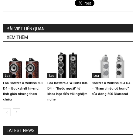
BÀI VIẾT LIÊN QUAN
XEM THÊM
Loa
Loa
Loa
Loa Bowers & Wilkins 805
Loa Bowers & Wilkins 804
Bowers & Wilkins 803 D4
D4 – Bookshelf hi-end,
D4 – “Bước ngoặt” từ
– “tham chiếu cỡ trung”
tinh giản nhưng tham
khoa học đến trải nghiệm
của dòng 800 Diamond
chiếu
nghe
LATEST NEWS