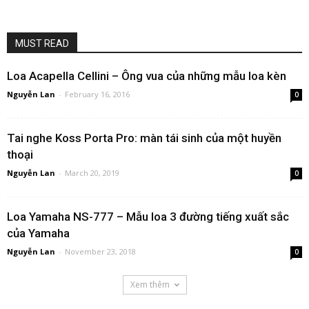
MUST READ
Loa Acapella Cellini – Ông vua của những mẫu loa kèn
Nguyễn Lan
-
February 16, 2016
0
Tai nghe Koss Porta Pro: màn tái sinh của một huyền
thoại
Nguyễn Lan
-
March 20, 2019
0
Loa Yamaha NS-777 – Mẫu loa 3 đường tiếng xuất sắc
của Yamaha
Nguyễn Lan
-
November 23, 2018
0
Xem thêm