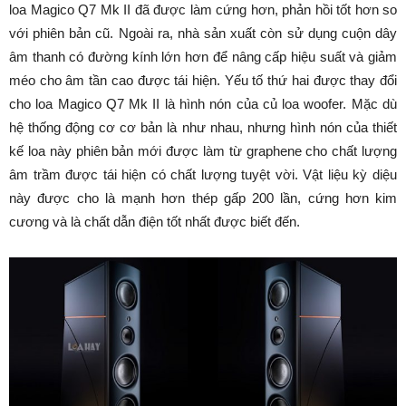
loa Magico Q7 Mk II đã được làm cứng hơn, phản hồi tốt hơn so
với phiên bản cũ. Ngoài ra, nhà sản xuất còn sử dụng cuộn dây
âm thanh có đường kính lớn hơn để nâng cấp hiệu suất và giảm
méo cho âm tần cao được tái hiện. Yếu tố thứ hai được thay đổi
cho loa Magico Q7 Mk II là hình nón của củ loa woofer. Mặc dù
hệ thống động cơ cơ bản là như nhau, nhưng hình nón của thiết
kế loa này phiên bản mới được làm từ graphene cho chất lượng
âm trầm được tái hiện có chất lượng tuyệt vời. Vật liệu kỳ diệu
này được cho là mạnh hơn thép gấp 200 lần, cứng hơn kim
cương và là chất dẫn điện tốt nhất được biết đến.