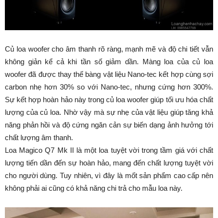
Củ loa woofer cho âm thanh rõ ràng, mạnh mẽ và độ chi tiết vẫn
không giản kể cả khi tần số giảm dần. Màng loa của củ loa
woofer đã được thay thế bàng vật liệu Nano-tec kết hợp cùng sợi
carbon nhẹ hơn 30% so với Nano-tec, nhưng cứng hơn 300%.
Sự kết hợp hoàn hảo này trong củ loa woofer giúp tối ưu hóa chất
lượng của củ loa. Nhờ vậy mà sự nhẹ của vật liệu giúp tăng khả
năng phản hồi và độ cứng ngăn cản sự biến dạng ảnh hưởng tới
chất lượng âm thanh.
Loa Magico Q7 Mk II là một loa tuyệt vời trong tầm giá với chất
lượng tiến dần đến sự hoàn hảo, mang đến chất lượng tuyệt vời
cho người dùng. Tuy nhiên, vì đây là mốt sản phẩm cao cấp nên
không phải ai cũng có khả năng chi trả cho mẫu loa này.