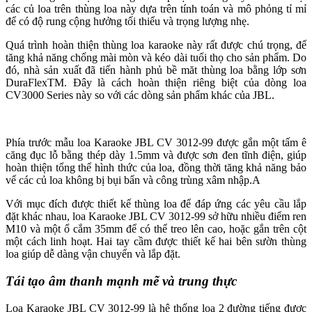
các củ loa trên thùng loa này dựa trên tính toán và mô phỏng tỉ mỉ
để có độ rung cộng hưởng tối thiểu và trọng lượng nhẹ.
Quá trình hoàn thiện thùng loa karaoke này rất được chú trọng, để
tăng khả năng chống mài mòn và kéo dài tuổi thọ cho sản phẩm. Do
đó, nhà sản xuất đã tiến hành phủ bề măt thùng loa bằng lớp sơn
DuraFlexTM. Đây là cách hoàn thiện riêng biệt của dòng loa
CV3000 Series này so với các dòng sản phẩm khác của JBL.
Phía trước mẫu loa Karaoke JBL CV 3012-99 được gắn một tấm ê
căng đục lỗ bằng thép dày 1.5mm và được sơn đen tĩnh điện, giúp
hoàn thiện tổng thể hình thức của loa, đồng thời tăng khả năng bảo
vể các củ loa không bị bụi bẩn và công trùng xâm nhập.A
Với mục đích được thiết kế thùng loa để đáp ứng các yêu cầu lắp
đặt khác nhau, loa Karaoke JBL CV 3012-99 sở hữu nhiều điểm ren
M10 và một ổ cắm 35mm để có thể treo lên cao, hoặc gắn trên cột
một cách linh hoạt. Hai tay cầm được thiết kế hai bên sườn thùng
loa giúp dễ dàng vận chuyển và lắp đặt.
Tái tạo âm thanh mạnh mẽ và trung thực
Loa Karaoke JBL CV 3012-99 là hệ thống loa 2 đường tiếng được