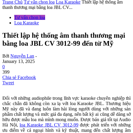
Trang Chủ
Tư vấn chọn loa
Loa Karaoke
Thiết lập hệ thống âm
thanh thương mại bằng loa JBL CV...
Tư vấn chọn loa
Loa Karaoke
Thiết lập hệ thống âm thanh thương mại
bằng loa JBL CV 3012-99 đến từ Mỹ
Bởi
Nguyễn Lan
-
January 13, 2025
0
399
Chia sẻ Facebook
Tweet
Đối với những audiophile trong lĩnh vực karaoke chuyên nghiệp thì
chắc chắn đã không còn xa lạ với loa Karaoke JBL. Thương hiệu
Mỹ này đã và đang luôn làm hài lòng người dùng với những sản
phẩm chất lượng và mức giá đa dạng, nên bất kỳ ai cũng dễ dàng sở
hữu được mẫu loa mà mình mong muốn. Được bán giá tốt tại Audio
Hà Nội,
loa Karaoke JBL CV 3012-99
được phát triển với những
ưu điểm về cả ngoại hình và kỹ thuật, mang đến chất lượng âm