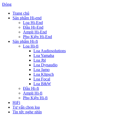
Đóng
Trang chủ
Sản phẩm Hi-end
Loa Hi-End
Đầu Hi-End
Ampli Hi-End
Phụ Kiện Hi-End
Sản phẩm Hi-fi
Loa Hi-fi
Loa Audiosolutions
Loa Yamaha
Loa Jbl
Loa Dynaudio
Loa Jamo
Loa Klipsch
Loa Focal
Loa B&W
Đầu Hi-fi
Ampli Hi-fi
Phụ Kiện Hi-fi
HiFi
Tư vấn chọn loa
Tin tức nghe nhìn