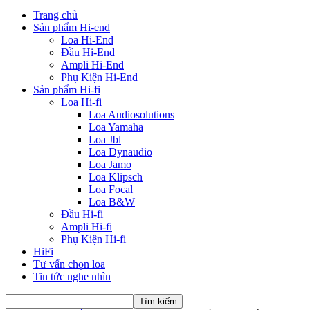
Trang chủ
Sản phẩm Hi-end
Loa Hi-End
Đầu Hi-End
Ampli Hi-End
Phụ Kiện Hi-End
Sản phẩm Hi-fi
Loa Hi-fi
Loa Audiosolutions
Loa Yamaha
Loa Jbl
Loa Dynaudio
Loa Jamo
Loa Klipsch
Loa Focal
Loa B&W
Đầu Hi-fi
Ampli Hi-fi
Phụ Kiện Hi-fi
HiFi
Tư vấn chọn loa
Tin tức nghe nhìn