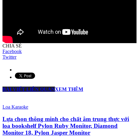
CHIA SẺ
Facebook
Twitter
BÀI VIẾT LIÊN QUAN
XEM THÊM
Loa Karaoke
Lựa chọn thông minh cho chất âm trung thực với
loa bookshelf Pylon Ruby Monitor, Diamond
Monitor 18, Pylon Jasper Monitor