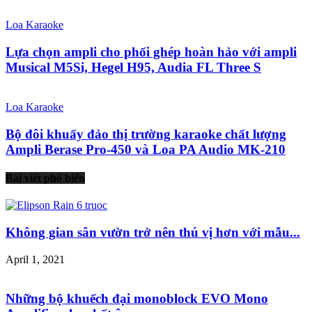
Loa Karaoke
Lựa chọn ampli cho phối ghép hoàn hảo với ampli
Musical M5Si, Hegel H95, Audia FL Three S
Loa Karaoke
Bộ đôi khuấy đảo thị trường karaoke chất lượng
Ampli Berase Pro-450 và Loa PA Audio MK-210
Bài viết phổ biến
Không gian sân vườn trở nên thú vị hơn với mẫu...
April 1, 2021
Những bộ khuếch đại monoblock EVO Mono