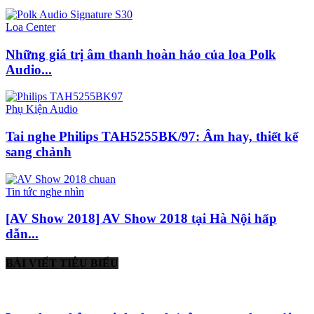
Loa Center
Những giá trị âm thanh hoàn hảo của loa Polk
Audio...
Phụ Kiện Audio
Tai nghe Philips TAH5255BK/97: Âm hay, thiết kế
sang chảnh
Tin tức nghe nhìn
[AV Show 2018] AV Show 2018 tại Hà Nội hấp
dẫn...
BÀI VIẾT TIÊU BIỂU