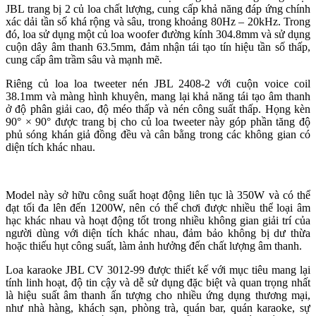
JBL trang bị 2 củ loa chất lượng, cung cấp khả năng đáp ứng chính
xác dải tần số khá rộng và sâu, trong khoảng 80Hz – 20kHz. Trong
đó, loa sử dụng một củ loa woofer đường kính 304.8mm và sử dụng
cuộn dây âm thanh 63.5mm, đảm nhận tái tạo tín hiệu tần số thấp,
cung cấp âm trầm sâu và mạnh mẽ.
Riêng củ loa loa tweeter nén JBL 2408-2 với cuộn voice coil
38.1mm và màng hình khuyên, mang lại khả năng tái tạo âm thanh
ở độ phân giải cao, độ méo thấp và nén công suất thấp. Họng kèn
90° × 90° được trang bị cho củ loa tweeter này góp phần tăng độ
phủ sóng khán giả đồng đều và cân bằng trong các không gian có
diện tích khác nhau.
Model này sở hữu công suất hoạt động liên tục là 350W và có thể
đạt tối đa lên đến 1200W, nên có thể chơi được nhiều thể loại âm
hạc khác nhau và hoạt động tốt trong nhiều không gian giải trí của
người dùng với diện tích khác nhau, đảm bảo không bị dư thừa
hoặc thiếu hụt công suất, làm ảnh hưởng đến chất lượng âm thanh.
Loa karaoke JBL CV 3012-99 được thiết kế với mục tiêu mang lại
tính linh hoạt, độ tin cậy và dễ sử dụng đặc biệt và quan trọng nhất
là hiệu suất âm thanh ấn tượng cho nhiều ứng dụng thương mại,
như nhà hàng, khách sạn, phòng trà, quán bar, quán karaoke, sự