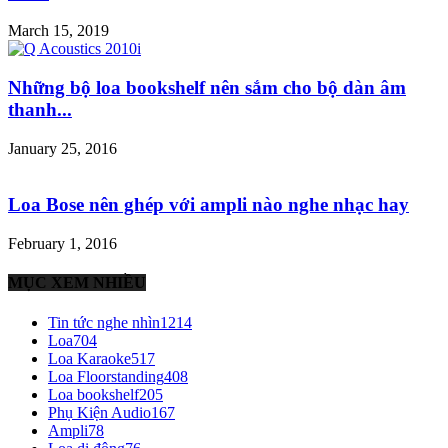
March 15, 2019
Những bộ loa bookshelf nên sắm cho bộ dàn âm
thanh...
January 25, 2016
Loa Bose nên ghép với ampli nào nghe nhạc hay
February 1, 2016
MỤC XEM NHIỀU
Tin tức nghe nhìn
1214
Loa
704
Loa Karaoke
517
Loa Floorstanding
408
Loa bookshelf
205
Phụ Kiện Audio
167
Ampli
78