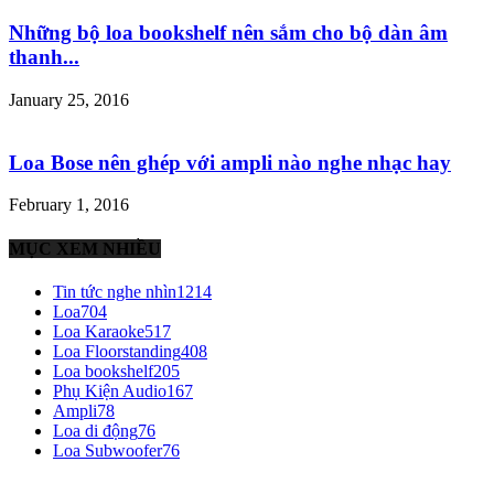
Những bộ loa bookshelf nên sắm cho bộ dàn âm
thanh...
January 25, 2016
Loa Bose nên ghép với ampli nào nghe nhạc hay
February 1, 2016
MỤC XEM NHIỀU
Tin tức nghe nhìn
1214
Loa
704
Loa Karaoke
517
Loa Floorstanding
408
Loa bookshelf
205
Phụ Kiện Audio
167
Ampli
78
Loa di động
76
Loa Subwoofer
76