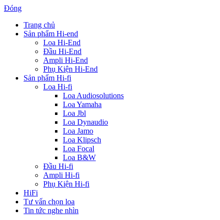
Đóng
Trang chủ
Sản phẩm Hi-end
Loa Hi-End
Đầu Hi-End
Ampli Hi-End
Phụ Kiện Hi-End
Sản phẩm Hi-fi
Loa Hi-fi
Loa Audiosolutions
Loa Yamaha
Loa Jbl
Loa Dynaudio
Loa Jamo
Loa Klipsch
Loa Focal
Loa B&W
Đầu Hi-fi
Ampli Hi-fi
Phụ Kiện Hi-fi
HiFi
Tư vấn chọn loa
Tin tức nghe nhìn