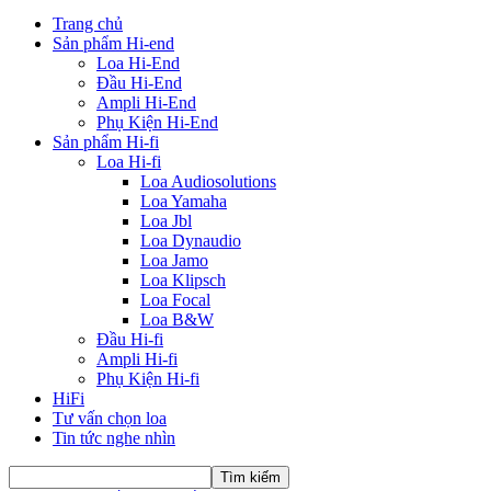
Trang chủ
Sản phẩm Hi-end
Loa Hi-End
Đầu Hi-End
Ampli Hi-End
Phụ Kiện Hi-End
Sản phẩm Hi-fi
Loa Hi-fi
Loa Audiosolutions
Loa Yamaha
Loa Jbl
Loa Dynaudio
Loa Jamo
Loa Klipsch
Loa Focal
Loa B&W
Đầu Hi-fi
Ampli Hi-fi
Phụ Kiện Hi-fi
HiFi
Tư vấn chọn loa
Tin tức nghe nhìn