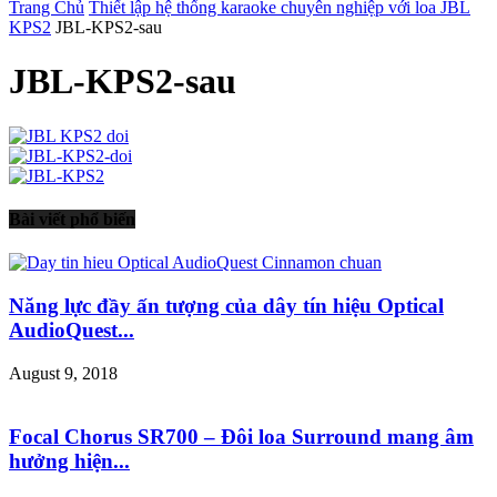
Trang Chủ
Thiết lập hệ thống karaoke chuyên nghiệp với loa JBL
KPS2
JBL-KPS2-sau
JBL-KPS2-sau
Bài viết phổ biến
Năng lực đầy ấn tượng của dây tín hiệu Optical
AudioQuest...
August 9, 2018
Focal Chorus SR700 – Đôi loa Surround mang âm
hưởng hiện...