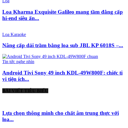
Loa
Loa Kharma Exquisite Galileo mang tầm đẳng cấp
hi-end siêu ấn...
Loa Karaoke
Nâng cấp dải trầm bằng loa sub JBL KP 6018S –...
Tin tức nghe nhìn
Android Tivi Sony 49 inch KDL-49W800F: chiếc ti
vi tiện ích...
BÀI VIẾT TIÊU BIỂU
Lựa chọn thông minh cho chất âm trung thực với
loa...