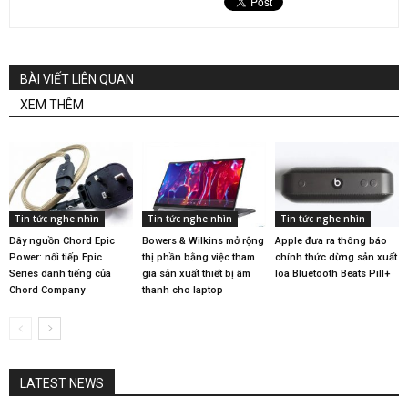
BÀI VIẾT LIÊN QUAN
XEM THÊM
Tin tức nghe nhìn
Tin tức nghe nhìn
Tin tức nghe nhìn
Dây nguồn Chord Epic
Bowers & Wilkins mở rộng
Apple đưa ra thông báo
Power: nối tiếp Epic
thị phần bằng việc tham
chính thức dừng sản xuất
Series danh tiếng của
gia sản xuất thiết bị âm
loa Bluetooth Beats Pill+
Chord Company
thanh cho laptop
LATEST NEWS