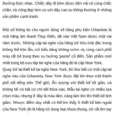
thưởng thức nhạc. Chiếc dây đi kèm được bện vải vô cùng chắc
chắn, và cũng đẹp hơn so với dây cao su thông thường ở những
sản phẩm cạnh tranh.
Một số thông tin cho người dùng về hãng phụ kiện Urbanista là
một hãng âm thanh Thụy Điển, đã vào Việt Nam được một vài
năm trước. Những cặp tai nghe của hãng sở hữu một đăc trưng
không thể trộn lẫn, với kiểu dáng không rườm rà, cùng cách phối
màu rất trẻ trung theo xu hướng ‘pastel’ cổ điển. Sản phẩm mới
nhất trong bộ sưu tập tai nghe của hãng đó là cặp New York.
Quay trở lại thiết kế tại nghe New York, thì như bất cứ một cặp tai
nghe nào của Urbanista, New York được đặt tên theo một thành
phố nổi tiếng trên Thế giới. Ấn tượng với thiết kế tối giản, và
không hề có bất cứ chi tiết thừa vào. Mẫu tai nghe có nhiều lựa
chọn màu, nhưng ở đây là màu đen, càng làm tôn lên thiết kế tinh
giảm. Nhược điểm duy nhất có thể tìm thấy ở thiết kế bên ngoài
của New York đó là hãng sử dụng loại nhựa nhung, sờ rất êm tay