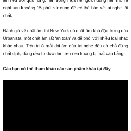
lên nếu trời quá nóng, nên trong mùa hè người dùng nên mở ra
nghỉ sau khoảng 15 phút sử dụng để có thể bảo vệ tai nghe tốt
nhất.
Đánh giá về chất âm thì New York có chất âm khá đặc trưng của
Urbanista, một chất âm rất ‘an toàn’ và dễ phối với nhiều loại nhạc
khác nhau. Tròn trị ở mỗi dải âm của tai nghe đều có chỗ đứng
nhất định, đồng đều từ dưới lên trên nên không bị mất cân bằng.
Các bạn có thể tham khảo các sản phẩm khác tại đây