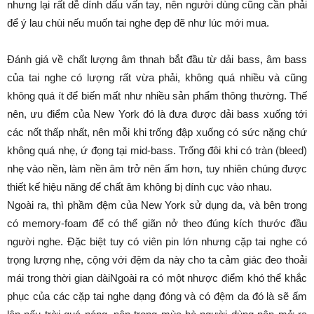
nhưng lại rất dễ dính dấu vấn tay, nên người dùng cũng cần phải
để ý lau chùi nếu muốn tai nghe đẹp đẽ như lúc mới mua.
Đánh giá về chất lượng âm thnah bắt đầu từ dải bass, âm bass
của tai nghe có lượng rất vừa phải, không quá nhiều và cũng
không quá ít để biến mất như nhiều sản phẩm thông thường. Thế
nên, ưu điểm của New York đó là đưa được dải bass xuống tới
các nốt thấp nhất, nên mỗi khi trống đập xuống có sức nặng chứ
không quá nhẹ, ứ đọng tại mid-bass. Trống đôi khi có tràn (bleed)
nhẹ vào nền, làm nền âm trở nên ấm hơn, tuy nhiên chúng được
thiết kế hiệu năng để chất âm không bị dính cục vào nhau.
Ngoài ra, thì phầm đệm của New York sử dụng da, và bên trong
có memory-foam để có thể giãn nở theo đúng kích thước đầu
người nghe. Đặc biệt tuy có viên pin lớn nhưng cặp tai nghe có
trọng lượng nhẹ, cộng với đệm da này cho ta cảm giác đeo thoải
mái trong thời gian dàiNgoài ra có một nhược điểm khó thể khắc
phục của các cặp tai nghe dạng đóng và có đệm da đó là sẽ ấm