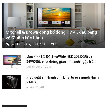
Mitchell & Brown công bố dòng TV 4K đầu bảng
với 7 năm bảo hành
Nguyễn Lan
-
August 29, 2024
0
Màn hình LG 5K UltraWide HDR 32UK950 và
34WK95U cho không gian hình ảnh ngập tràn
December 27, 2018
Hiệu suất âm thanh tinh khiết từ pre ampli Naim
NAC S1
August 21, 2019