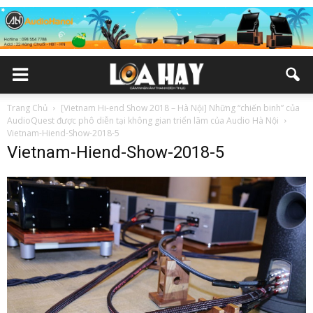
Trang Chủ
[Vietnam Hi-end Show 2018 – Hà Nội] Những “chiến binh” của
AudioQuest được phô diễn tại không gian triển lãm của Audio Hà Nội
Vietnam-Hiend-Show-2018-5
Vietnam-Hiend-Show-2018-5