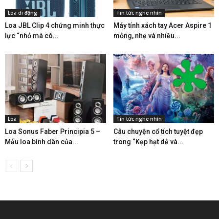
Loa di động
Tin tức nghe nhìn
Loa JBL Clip 4 chứng minh thực
Máy tính xách tay Acer Aspire 1
lực “nhỏ mà có...
mỏng, nhẹ và nhiều...
Loa
Tin tức nghe nhìn
Loa Sonus Faber Principia 5 –
Câu chuyện cổ tích tuyệt đẹp
Mẫu loa bình dân của...
trong “Kẹp hạt dẻ và...