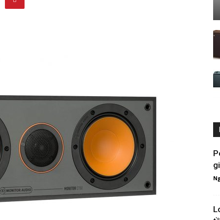
P
gi
Ng
L