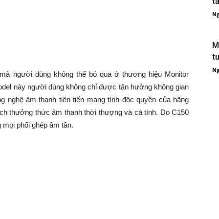
t
Ng
M
t
Ng
c mà người dùng không thể bỏ qua ở thương hiệu Monitor
odel này người dùng không chỉ được tận hưởng không gian
ng nghệ âm thanh tiên tiến mang tính độc quyền của hãng
ch thưởng thức âm thanh thời thượng và cá tính. Do C150
ng mọi phối ghép âm tần.