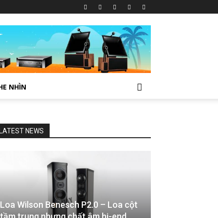
HE NHÌN
LATEST NEWS
Loa Wilson Benesch P2.0 – Loa cột
tầm trung nhưng chất âm hi-end