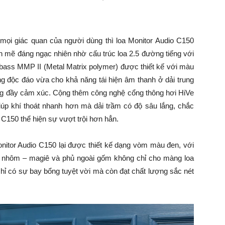
n mọi giác quan của người dùng thì loa Monitor Audio C150
h mẽ đáng ngạc nhiên nhờ cấu trúc loa 2.5 đường tiếng với
d/bass MMP II (Metal Matrix polymer) được thiết kế với màu
 độc đáo vừa cho khả năng tái hiện âm thanh ở dải trung
lắng đầy cảm xúc. Cộng thêm công nghệ cổng thông hơi HiVe
giúp khí thoát nhanh hơn mà dải trầm có độ sâu lắng, chắc
 C150 thể hiện sự vượt trội hơn hẳn.
nitor Audio C150 lại được thiết kế dạng vòm màu đen, với
t nhôm – magiê và phủ ngoài gốm không chỉ cho màng loa
hỉ có sự bay bổng tuyệt vời mà còn đạt chất lượng sắc nét