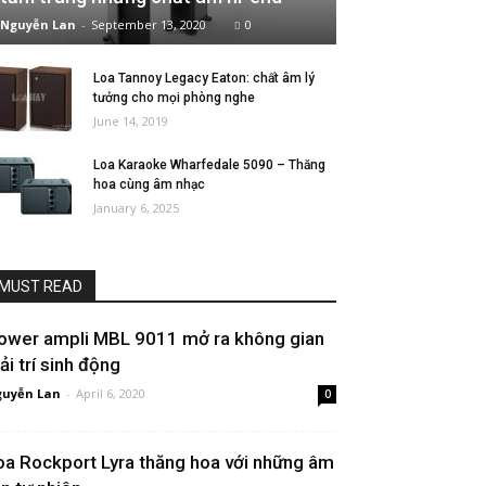
Nguyễn Lan
-
September 13, 2020
0
Loa Tannoy Legacy Eaton: chất âm lý
tưởng cho mọi phòng nghe
June 14, 2019
Loa Karaoke Wharfedale 5090 – Thăng
hoa cùng âm nhạc
January 6, 2025
MUST READ
ower ampli MBL 9011 mở ra không gian
ải trí sinh động
uyễn Lan
-
April 6, 2020
0
oa Rockport Lyra thăng hoa với những âm