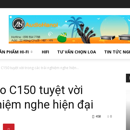
ẢN PHẨM HI-FI
HIFI
TƯ VẤN CHỌN LOA
TIN TỨC NG
C150 tuyệt vời trong các trải nghiệm nghe hiện...
o C150 tuyệt vời
hiệm nghe hiện đại
458
0