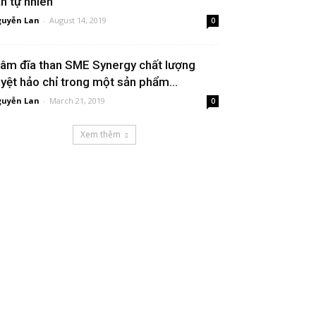
ần tự nhiên
uyễn Lan
-
August 14, 2019
0
âm đĩa than SME Synergy chất lượng
uyệt hảo chỉ trong một sản phẩm...
uyễn Lan
-
March 21, 2019
0
Xem thêm