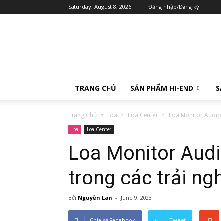
Saturday, August 8, 2026
Đăng nhập/Đăng ký
TRANG CHỦ
SẢN PHẨM HI-END
S
Trang Chủ
Loa
Loa Center
Loa Monitor Audio 
Loa
Loa Center
Loa Monitor Audi
trong các trải ng
Bởi
Nguyễn Lan
-
June 9, 2023
Chia sẻ Facebook
Tweet