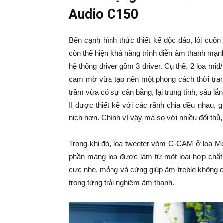
Audio C150
Bên cạnh hình thức thiết kế độc đáo, lôi cuố
còn thể hiện khả năng trình diễn âm thanh mạn
hệ thống driver gồm 3 driver. Cụ thể, 2 loa mi
cam mờ vừa tạo nên một phong cách thời trang
trầm vừa có sự cân bằng, lại trung tính, sâu 
II được thiết kế với các rãnh chia đều nhau, 
nịch hơn. Chính vì vậy mà so với nhiều đối thủ,
Trong khi đó, loa tweeter vòm C-CAM ở loa Mo
phần màng loa được làm từ một loại hợp chấ
cực nhẹ, mỏng và cứng giúp âm treble không c
trong từng trải nghiệm âm thanh.