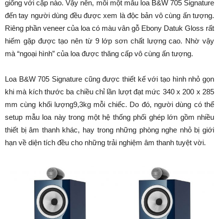
giống với cặp nào. Vậy nên, mỗi một mẫu loa B&W 705 Signature
đến tay người dùng đều được xem là độc bản vô cùng ấn tượng.
Riêng phần veneer của loa có màu vân gỗ Ebony Datuk Gloss rất
hiếm gặp được tạo nên từ 9 lớp sơn chất lượng cao. Nhờ vậy
mà “ngoại hình” của loa được thăng cấp vô cùng ấn tượng.
Loa B&W 705 Signature cũng được thiết kế với tạo hình nhỏ gọn
khi mà kích thước ba chiều chỉ lần lượt đạt mức 340 x 200 x 285
mm cùng khối lượng9,3kg mỗi chiếc. Do đó, người dùng có thể
setup mẫu loa này trong một hệ thống phối ghép lớn gồm nhiều
thiết bị âm thanh khác, hay trong những phòng nghe nhỏ bị giới
hạn về diện tích đều cho những trải nghiệm âm thanh tuyệt vời.