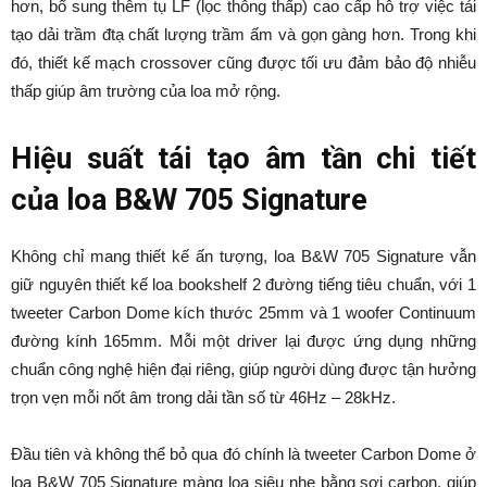
hơn, bổ sung thêm tụ LF (lọc thông thấp) cao cấp hỗ trợ việc tái
tạo dải trầm đtạ chất lượng trầm ấm và gọn gàng hơn. Trong khi
đó, thiết kế mạch crossover cũng được tối ưu đảm bảo độ nhiễu
thấp giúp âm trường của loa mở rộng.
Hiệu suất tái tạo âm tần chi tiết
của loa B&W 705 Signature
Không chỉ mang thiết kế ấn tượng, loa B&W 705 Signature vẫn
giữ nguyên thiết kế loa bookshelf 2 đường tiếng tiêu chuẩn, với 1
tweeter Carbon Dome kích thước 25mm và 1 woofer Continuum
đường kính 165mm. Mỗi một driver lại được ứng dụng những
chuẩn công nghệ hiện đại riêng, giúp người dùng được tận hưởng
trọn vẹn mỗi nốt âm trong dải tần số từ 46Hz – 28kHz.
Đầu tiên và không thể bỏ qua đó chính là tweeter Carbon Dome ở
loa B&W 705 Signature màng loa siêu nhẹ bằng sợi carbon, giúp