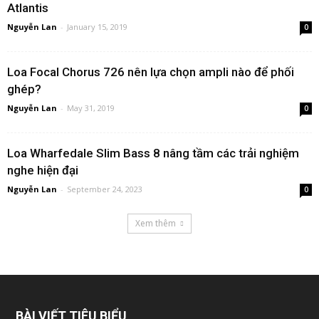
Atlantis
Nguyễn Lan
-
January 15, 2019
0
Loa Focal Chorus 726 nên lựa chọn ampli nào để phối
ghép?
Nguyễn Lan
-
May 31, 2019
0
Loa Wharfedale Slim Bass 8 nâng tầm các trải nghiệm
nghe hiện đại
Nguyễn Lan
-
September 24, 2023
0
Xem thêm
BÀI VIẾT TIÊU BIỂU