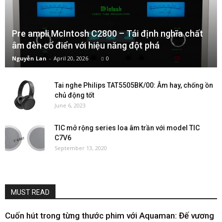
Pre ampli McIntosh C2800 – Tái định nghĩa chất
âm đèn cổ điển với hiệu năng đột phá
Nguyễn Lan
-
April 20, 2026
0
Tai nghe Philips TAT5505BK/00: Âm hay, chống ồn
chủ động tốt
June 6, 2023
TIC mở rộng series loa âm trần với model TIC
C7V6
September 13, 2020
MUST READ
Cuốn hút trong từng thước phim với Aquaman: Đế vương