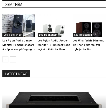
XEM THÊM
Loa bookshelf
Loa bookshelf
Loa bookshelf
Loa Pylon Audio Jasper
Loa Pylon Audio Jasper
Loa Wharfedale Diamond
Monitor 18 mang chất âm
Monitor 18 linh hoạt trong
12.1 nâng tầm mọi trải
ấm áp tới mọi phòng nghe
mọi sân khấu âm thanh
nghiệm âm tần
LATEST NEWS