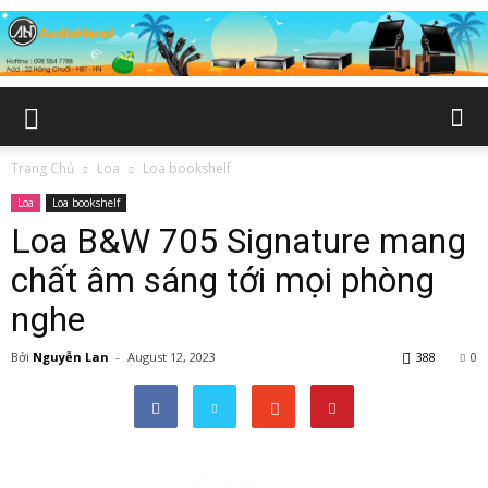
Trang Chủ
Loa
Loa bookshelf
Loa
Loa bookshelf
Loa B&W 705 Signature mang
chất âm sáng tới mọi phòng
nghe
Bởi
Nguyễn Lan
-
August 12, 2023
388
0